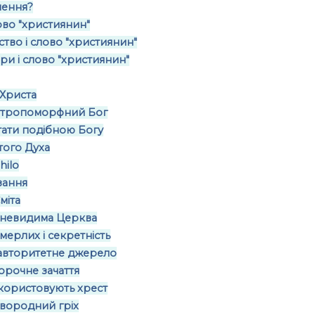
чення?
лово "християнин"
тво і слово "християнин"
ри і слово "християнин"
 Христа
нтропоморфний Бог
ати подібною Богу
того Духа
hilo
вання
міта
о невидима Церква
ерлих і секретність
 авторитетне джерело
орочне зачаття
ористовують хрест
вородний гріх