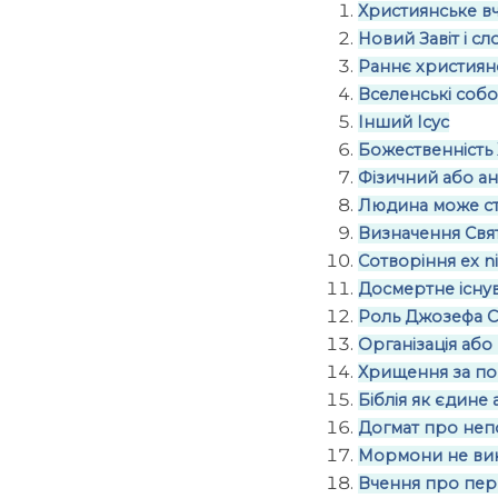
Християнське в
Новий Завіт і с
Раннє християнс
Вселенські собо
Інший Ісус
Божественність
Фізичний або а
Людина може ст
Визначення Свя
Сотворіння ex ni
Досмертне існу
Роль Джозефа С
Організація аб
Хрищення за пом
Біблія як єдине
Догмат про неп
Мормони не вик
Вчення про пер