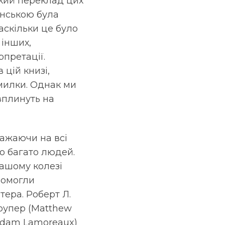
ький переклад цих
їнською була
наскільки це було
 інших,
рпретації.
цій книзі,
милки. Однак ми
 вплинуть на
важаючи на всі
ло багато людей.
нашому колезі
опомогли
тера. Роберт Л.
Роупер (Matthew
Adam Lamoreaux)