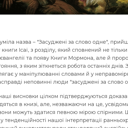
зуміла назва – "Засуджені за слово одне", прий
 книги Ісаї, з розділу, який сповнений не тіль
євангелії та появу Книги Мормона, але й прор
ояння, з яким зіткнеться робота останніх днів.
лягає у маніпулюванні словами й у неправомі
насправді неповинні люди "засуджені за слово о
наші висновки цілком підтверджуються доказа
дяться в книзі, але, незважаючи на це, усвідо
в вони можуть здатися певною мірою спірними.
у тенденційності нашої інтерпретації ранньох