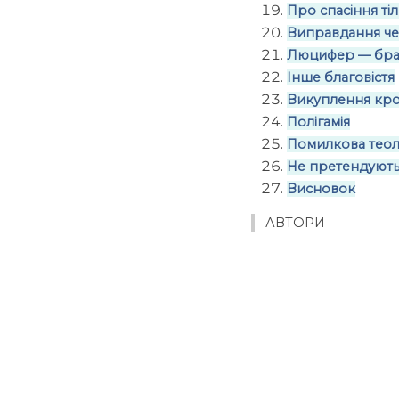
Про спасіння ті
Виправдання чер
Люцифер — брат
Інше благовістя
Викуплення кро
Полігамія
Помилкова теол
Не претендують
Висновок
АВТОРИ