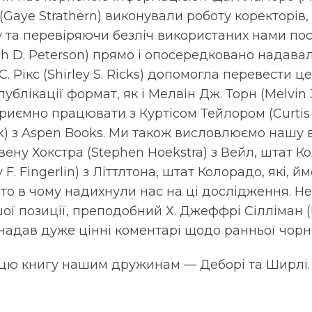
 (Gaye Strathern) виконували роботу коректорів
 та перевіряючи безліч використаних нами пос
h D. Peterson) прямо і опосередковано надавал
. Рікс (Shirley S. Ricks) допомогла перевести ц
блікації формат, як і Мелвін Дж. Торн (Melvin J
приємно працювати з Куртісом Тейлором (Curtis 
k) з Aspen Books. Ми також висловлюємо нашу 
ну Хокстра (Stephen Hoekstra) з Вейл, штат Кол
F. Fingerlin) з Літтлтона, штат Колорадо, які, йм
то в чому надихнули нас на ці дослідження. 
ї позиції, преподобний Х. Джеффрі Сілліман (H.
 надав дуже цінні коментарі щодо ранньої чорно
цю книгу нашим дружинам — Деборі та Ширлі.