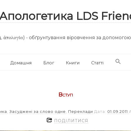
. ἀπολογία) - обґрунтування віровчення за допомого
Домашня
Блог
Книги
Статті
Вступ
ика
,
Засуджені за слово одне
,
Переклади
Дата:
01.09.2011
ПОДІЛИТИСЯ