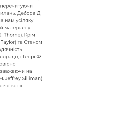
, перечитуючи
илань. Дебора Д.
а нам усіляку
ей матеріал у
. Thorne). Крім
Taylor) та Стеном
вдячність
орадо, і Генрі Ф.
овірно,
Незважаючи на
 Jeffrey Silliman)
вої копії.