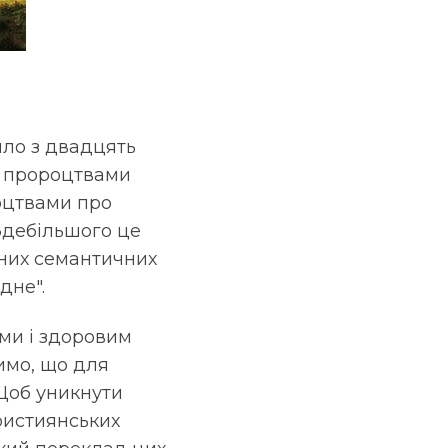
шло з двадцять
ки пророцтвами
оцтвами про
 Здебільшого це
рних семантичних
дне".
ми і здоровим
мимо, що для
 Щоб уникнути
ристиянських