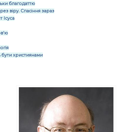
льки благодаттю
ез віру. Спасіння зараз
 Ісуса
в'ю
огія
 бути християнами