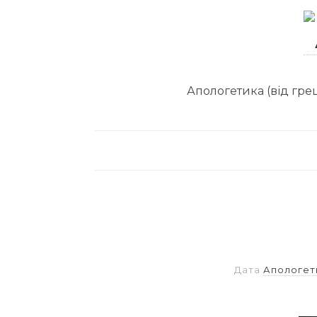
Апологетика (від грец
Дата
Апологет