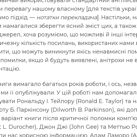
азвичай використовували стандартний англійс
 перевагу нашому власному [для текстів укра
амо підхід —
нотатки перекладача
]. Настільки, 
и намагалися зберегти ясний зміст цих, а також
жерел, хоча розуміємо, що можливі й інші інте
чезну кількість посилань, використаних нами в 
ти, що можуть виникнути якісь ненавмисні по
 помилки, якщо й будуть виявлені, анітрохи не
нтацію.
иги вимагало багатьох років роботи, і ось, нез
 ми її опублікували. У цій роботі нам допомага
ати Рональду І. Тейлору (Ronald E. Taylor) та 
у Б. Паркінсону (Dilworth B. Parkinson), які д
 варіант книги після критичної поломки комп'ю
 L. Durocher), Джон Джі (John Gee) та Меттью 
или нас корисною інформацією. Адам Ламоро (