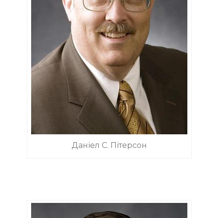
Даніел С. Пітерсон