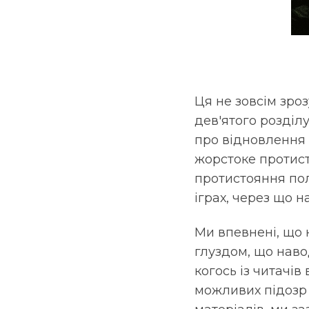
Ця не зовсім зро
дев'ятого розділу
про відновлення 
жорстоке протист
протистояння по
іграх, через що 
Ми впевнені, що 
глуздом, що наво
когось із читачі
можливих підозр 