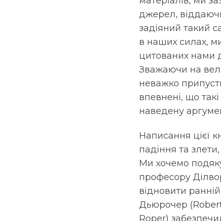
матеріалів, ми з
джерел, віддаючи
задіяний такий с
в наших силах, м
цитованих нами д
Зважаючи на вели
неважко припусти
впевнені, що такі
наведену аргуме
Написання цієї кн
падіння та злети,
Ми хочемо подякув
професору Ділворт
відновити ранній
Дьюрочер (Robert
Roper) забезпеч