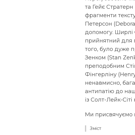
та Гейє Стратерн
фрагменти тексту
Петерсон (Debora
допомогу. Ширлі С
прийнятний для пу
того, було дуже 
Зенком (Stan Zen
преподобним Стіве
Фінгерліну (Henry 
ненавмисно, бага
антипатію до нашо
із Солт-Лейк-Сіті
Ми присвячуємо 
Зміст