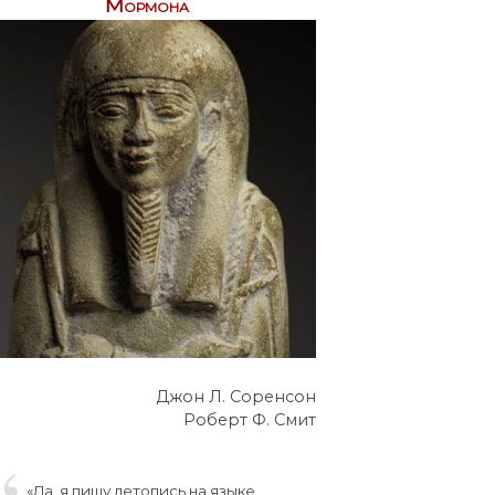
Мормона
Джон Л. Соренсон
Роберт Ф. Смит
«Да, я пишу летопись на языке