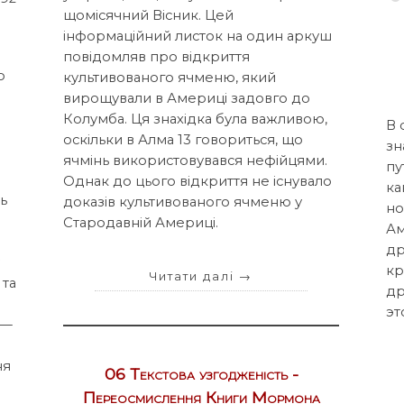
щомісячний Вісник. Цей
інформаційний листок на один аркуш
повідомляв про відкриття
о
культивованого ячменю, який
вирощували в Америці задовго до
Колумба. Ця знахідка була важливою,
В 
оскільки в Алма 13 говориться, що
зн
ячмінь використовувався нефійцями.
пу
Однак до цього відкриття не існувало
ка
ть
доказів культивованого ячменю у
но
Стародавній Америці.
Ам
др
у
кр
Читати далі
→
 та
др
эт
 —
ня
06 Текстова узгодженість -
Переосмислення Книги Мормона