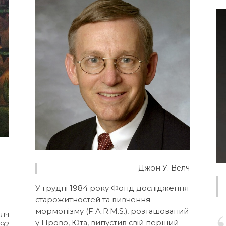
Джон У. Велч
У грудні 1984 року Фонд дослідження
старожитностей та вивчення
мормонізму (F.A.R.M.S.), розташований
елч
у Прово, Юта, випустив свій перший
992