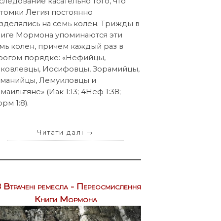
следование касательно того, что
томки Легия постоянно
зделялись на семь колен. Трижды в
иге Мормона упоминаются эти
мь колен, причем каждый раз в
рогом порядке: «Нефийцы,
ковлевцы, Иосифовцы, Зорамийцы,
манийцы, Лемуиловцы и
маильтяне» (Иак 1:13; 4Неф 1:38;
рм 1:8).
Читати далі
→
 Втрачені ремесла - Переосмислення
Книги Мормона