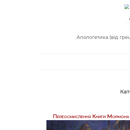
Апологетика (від грец
Кат
Переосмислення Книги Мормона