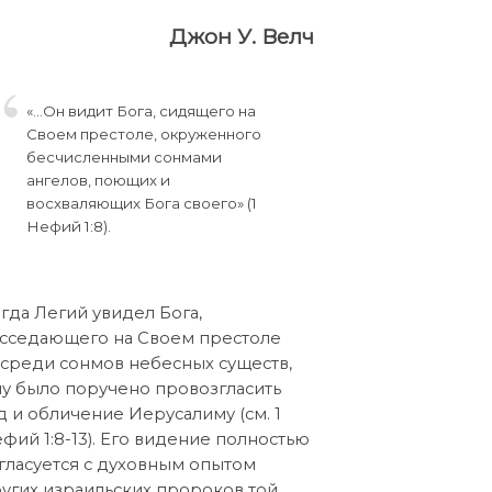
Джон У. Велч
«…Он видит Бога, сидящего на
Своем престоле, окруженного
бесчисленными сонмами
ангелов, поющих и
восхваляющих Бога своего» (1
Нефий 1:8).
гда Легий увидел Бога,
сседающего на Своем престоле
среди сонмов небесных существ,
у было поручено провозгласить
д и обличение Иерусалиму (см. 1
фий 1:8-13). Его видение полностью
гласуется с духовным опытом
угих израильских пророков той