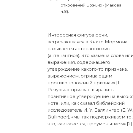
откровений Божьих» (Иакова
4:8).
Интересная фигура речи,
встречающаяся в Книге Мормона,
называется антенантиозис
(антенантиоз). Это «замена слова ил
выражения, содержащего
утверждение какого-то признака,
выражением, отрицающим
противоположный признак».[1]
Результат призван выразить
позитивное утверждение на высок
ноте, или, как сказал библейский
исследователь И. У. Баллингер (E. W.
Bullinger), «мы так подчеркиваем то,
что, как кажется, преуменьшаем».[2]