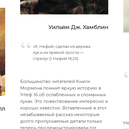
Уильям Дж. Хамблин
«Я, Нефий, сделал из дерева
лук и из прямой трости —
стрелу» (1 Нефий 16:23).
Большинство читателей Книги
Мормона помнит яркую историю в
1Неф 16 об ослабленных и сломанных
луках. Это повествование интересно и
лл
хорошо известно. Вставленные в этот
незабываемый рассказ некоторые
долго пропускаемые детали только
Не
теперь продемонстрировали тот