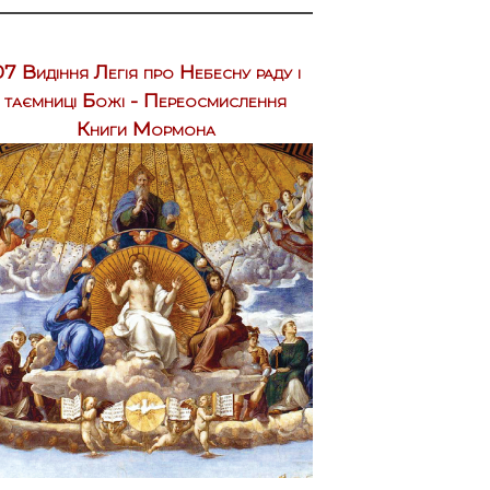
7 Видіння Легія про Небесну раду і
таємниці Божі - Переосмислення
Книги Мормона