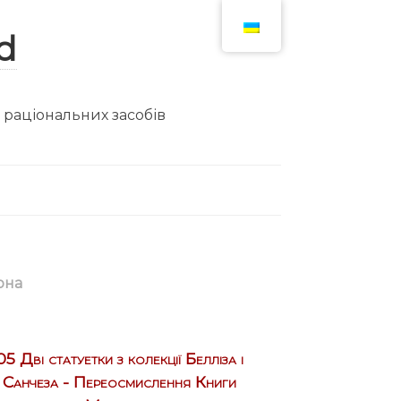
ю раціональних засобів
она
05 Дві статуетки з колекції Белліза і
Санчеза - Переосмислення Книги