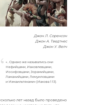
Джон Л. Соренсон
Джон А. Тведтнес
Джон У. Велч
«…Однако же назывались они
Нефийцами, Иаковлевцами,
Иосифовцами, Зорамийцами,
Ламанийцами, Лемуиловцами
и Измаильтянами» (Иакова 1:13).
сколько лет назад было проведено