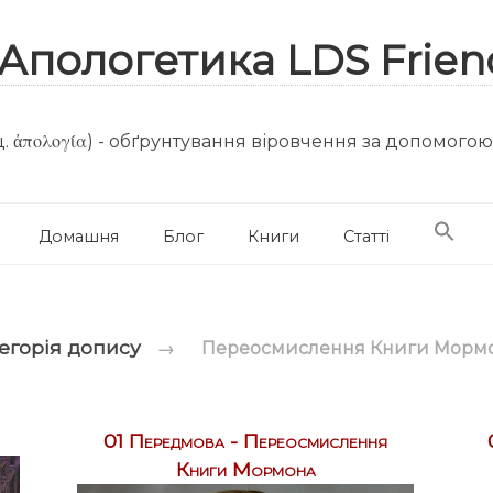
. ἀπολογία) - обґрунтування віровчення за допомого
Домашня
Блог
Книги
Статті
егорія допису
→
Переосмислення Книги Морм
01 Передмова - Переосмислення
Книги Мормона