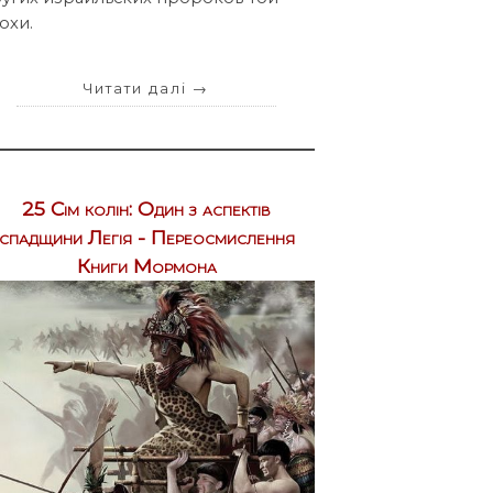
охи.
Читати далі
→
25 Сім колін: Один з аспектів
спадщини Легія - Переосмислення
Книги Мормона