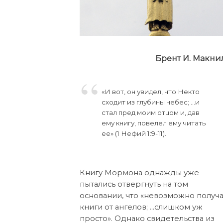
Брент И. Макни
«И вот, он увидел, что Некто
сходит из глубины небес; …и
стал пред моим отцом и, дав
ему книгу, повелел ему читать
ее» (1 Нефий 1:9-11).
Книгу Мормона однажды уже
пытались отвергнуть на том
основании, что «невозможно получа
книги от ангелов; …слишком уж
просто». Однако свидетельства из