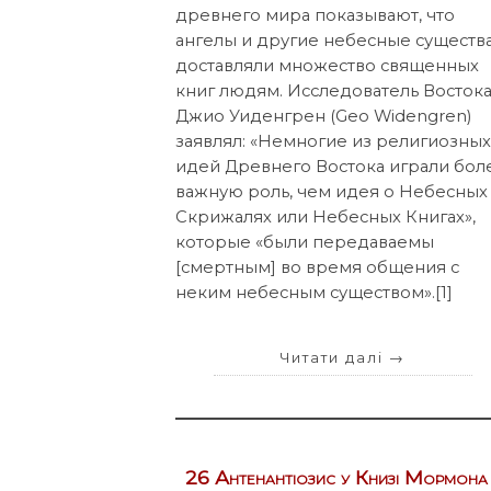
древнего мира показывают, что
ангелы и другие небесные существ
доставляли множество священных
книг людям. Исследователь Восток
Джио Уиденгрен (Geo Widengren)
заявлял: «Немногие из религиозны
идей Древнего Востока играли бол
важную роль, чем идея о Небесных
Скрижалях или Небесных Книгах»,
которые «были передаваемы
[смертным] во время общения с
неким небесным существом».[1]
Читати далі
→
26 Антенантіозис у Книзі Мормона