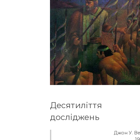
Десятиліття
досліджень
Джон У. В
1