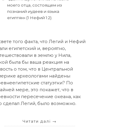
моего отца, состоящем из
познаний иудеев и языка
египтян» (1 Нефий 1:2).
свете того факта, что Легий и Нефий
али египетский и, вероятно,
тешествовали в землю у Нила,
кой была бы ваша реакция на
вость о том, что в Центральной
ерике археологами найдены
евнеегипетские статуэтки? По
айней мере, это покажет, что в
евности пересечение океана, как
о сделал Легий, было возможно.
Читати далі
→