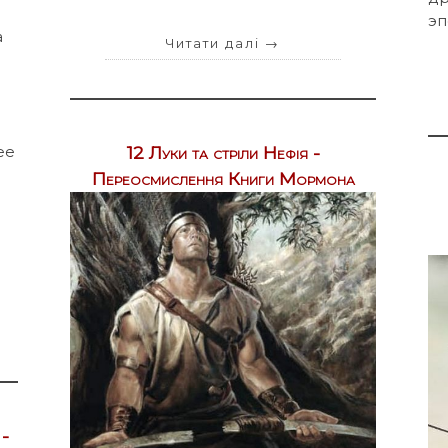
эп
а
Читати далі
→
а
х
12 Луки та стріли Нефія -
ее
Переосмислення Книги Мормона
 -