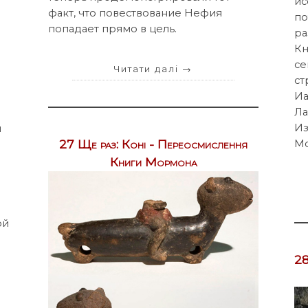
ис
факт, что повествование Нефия
по
попадает прямо в цель.
ра
Кн
се
Читати далі
→
ст
Иа
Ла
Из
и
27 Ще раз: Коні - Переосмислення
Мо
Книги Мормона
ой
28