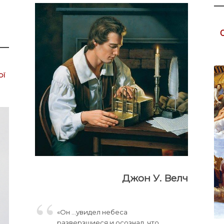
0
ої
Джон У. Велч
«Он …увидел небеса
разверзшиеся и осознал, что