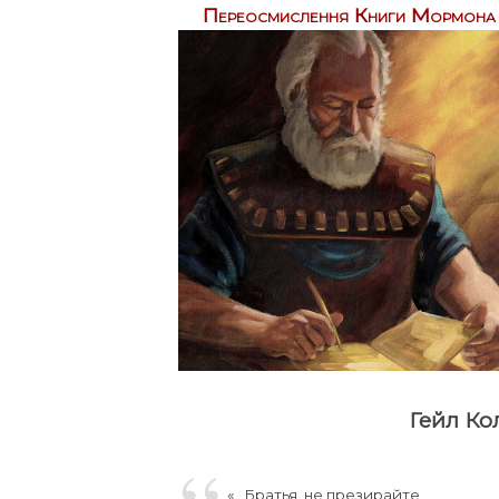
Переосмислення Книги Мормона
Гейл Ко
«…Братья, не презирайте