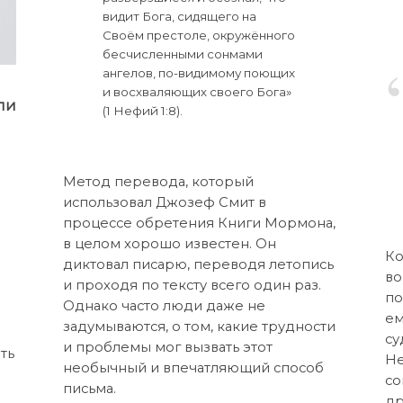
видит Бога, сидящего на
Своём престоле, окружённого
бесчисленными сонмами
ангелов, по-видимому поющих
и восхваляющих своего Бога»
ли
(1 Нефий 1:8).
Метод перевода, который
использовал Джозеф Смит в
процессе обретения Книги Мормона,
в целом хорошо известен. Он
Ко
диктовал писарю, переводя летопись
во
и проходя по тексту всего один раз.
по
Однако часто люди даже не
ем
задумываются, о том, какие трудности
су
и проблемы мог вызвать этот
ть
Не
необычный и впечатляющий способ
со
письма.
др