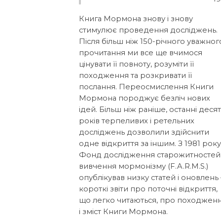
Книга Мормона знову і знову
стимулює проведення досліджень.
Після більш ніж 150-річного уважног
прочитання ми все ще вчимося
цінувати її повноту, розуміти її
походження та розкривати її
послання.
Переосмислення Книги
Мормона породжує безліч нових
ідей.
Більш ніж раніше, останні деся
років терпеливих і ретельних
досліджень дозволили здійснити
одне відкриття за іншим.
З 1981 рок
Фонд дослідження старожитностей
вивчення мормонізму
(F.A.R.M.S.)
опублікував низку статей і оновлень
короткі звіти про поточні відкриття,
що легко читаються, про походжен
і зміст Книги Мормона.