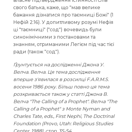
власне підтвердження істинності слів
свого батька, каже, що "мав велике
бажання дізнатися про таємниці Божі" (1
Нефій 2:16). У допитливому розумі Нефія
ці "таємниці" ("сод") вочевидь були
синонімічними з постановами та
знанням, отриманими Легієм під час тієї
ради (також "сод").
Ґрунтується на дослідженні Джона У.
Велча. Велча. Ця тема дослідження
вперше з'явилася в розсилці F.A.R.M.S.
восени 1986 року. Більш повно ця тема
розкривається також у статті Джона В.
Велча "The Calling of a Prophet". Велча "The
Calling of a Prophet" з Monte Nyman and
Charles Tate, eds., First Nephi, The Doctrinal
Foundation (Provo, Utah: Religious Studies
Center, 1988), стор. 35-54.