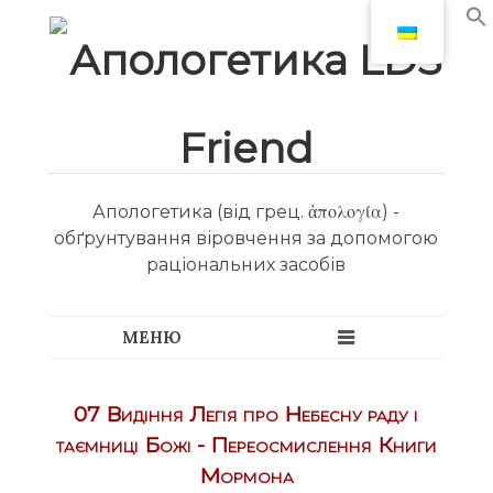
Апологетика (від грец. ἀπολογία) -
обґрунтування віровчення за допомогою
раціональних засобів
07 Видіння Легія про Небесну раду і
таємниці Божі - Переосмислення Книги
Мормона