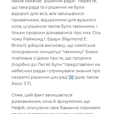
також означає "рішення ради". Через те,
що така рада та її рішення не були
відкриті для всіх, але залишалися
приватними, відкритими для вузького
кола, ці рішення також були таємними, і
тільки пророки дізнавалися про них. Ось
чому Раймонд І. Браун (Raymond E.
Brown) дійшов висновку, що семітське
походження концепції "таємниці" Божої
пов'язане з ідеєю про те, що пророки
(подібно до Легія) були "представлені на
небесних радах і отримували знання про
секретні рішення цих рад"
(див. також
[2]
Амос 3:7).
Отже, цей факт залишається
дивовижним, хоча й зрозумілим, що
Нефій, описуючи своє бажання отримати