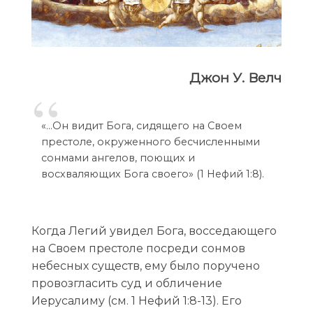
Джон У. Велч
«…Он видит Бога, сидящего на Своем
престоле, окруженного бесчисленными
сонмами ангелов, поющих и
восхваляющих Бога своего» (1 Нефий 1:8).
Когда Легий увидел Бога, восседающего
на Своем престоле посреди сонмов
небесных существ, ему было поручено
провозгласить суд и обличение
Иерусалиму (см. 1 Нефий 1:8-13). Его