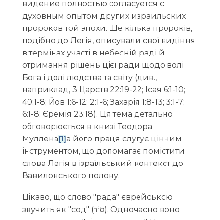
видение полностью согласуется с
духовным опытом других израильских
пророков той эпохи.
Ще кілька пророків,
подібно до Легія, описували свої видіння
в термінах участі в небесній раді й
отримання рішень цієї ради щодо волі
Бога і долі людства та світу (див.,
наприклад, 3 Царств 22:19-22; Ісая 6:1-10;
40:1-8; Йов 1:6-12; 2:1-6; Захарія 1:8-13; 3:1-7;
6:1-8; Єремія 23:18). Ця тема детально
обговорюється в книзі Теодора
Муллена
а його праця слугує цінним
[1]
інструментом, що допомагає помістити
слова Легія в ізраїльський контекст до
Вавилонського полону.
Цікаво, що слово "рада" єврейською
звучить як "сод" (סוֹד). Одночасно воно