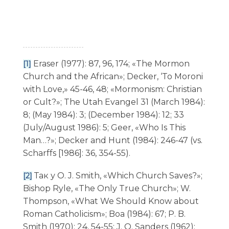
Eraser (1977): 87, 96, 174; «The Mormon
[1]
Church and the African»; Decker, ‘To Moroni
with Love,» 45-46, 48; «Mormonism: Christian
or Cult?»; The Utah Evangel 31 (March 1984):
8; (May 1984): 3; (December 1984): 12; 33
(July/August 1986): 5; Geer, «Who Is This
Man…?»; Decker and Hunt (1984): 246-47 (vs.
Scharffs [1986]: 36, 354-55).
Так у O. J. Smith, «Which Church Saves?»;
[2]
Bishop Ryle, «The Only True Church»; W.
Thompson, «What We Should Know about
Roman Catholicism»; Boa (1984): 67; P. B.
Smith (1970): 24, 54-55; J. O. Sanders (1962):