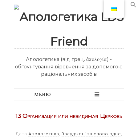
Апологетика (від грец. ἀπολογία) -
обґрунтування віровчення за допомогою
раціональних засобів
13 Организация или невидимая Церковь
Дата
Апологетика
,
Засуджені за слово одне
,