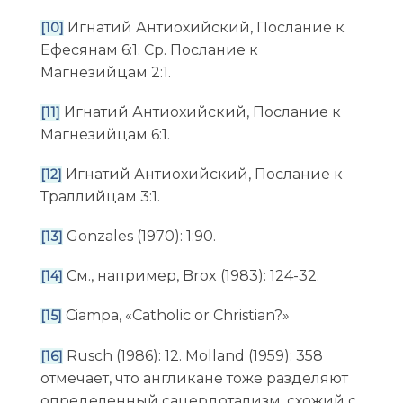
Игнатий Антиохийский, Послание к
[10]
Ефесянам 6:1. Ср. Послание к
Магнезийцам 2:1.
Игнатий Антиохийский, Послание к
[11]
Магнезийцам 6:1.
Игнатий Антиохийский, Послание к
[12]
Траллийцам 3:1.
Gonzales (1970): 1:90.
[13]
См., например, Brox (1983): 124-32.
[14]
Ciampa, «Catholic or Christian?»
[15]
Rusch (1986): 12. Molland (1959): 358
[16]
отмечает, что англикане тоже разделяют
определенный сацердотализм, схожий с