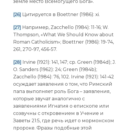
земле место Всемогущего Бога».
Цитируется в Boettner (1986): xi.
[26]
Например, Zacchello (1984): 11-16; W.
[27]
Thompson, «What We Should Know about
Roman Catholicism»; Boettner (1986): 19-74,
261, 270-97, 456-57.
Irvine (1921): 141, 147; ср. Green (1984d); J.
[28]
O. Sanders (1962): 24; Green (1984b);
Zacchello (1984): 76, 102. Irvine (1921): 141-42
осуждает заявления о том, что Римский
папа выполняет роль Бога – заявления,
которые звучат аналогично с
заявлениями Игнатия о епископе или
созвучны с откровением в Учение и
Заветы 21:5, где речь идет о мормонском
пророке. Фразы подобные этой