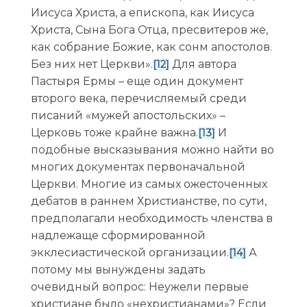
Иисуса Христа, а епископа, как Иисуса
Христа, Сына Бога Отца, пресвитеров же,
как собрание Божие, как сонм апостолов.
Без них нет Церкви».
Для автора
[12]
Пастыря Ермы – еще один документ
второго века, перечисляемый среди
писаний «мужей апостольских» –
Церковь тоже крайне важна.
И
[13]
подобные высказывания можно найти во
многих документах первоначальной
Церкви. Многие из самых ожесточенных
дебатов в раннем Христианстве, по сути,
предполагали необходимость членства в
надлежаще сформированной
экклесиастической организации.
А
[14]
потому мы вынуждены задать
очевидный вопрос: Неужели первые
христиане было «нехристианами»? Если