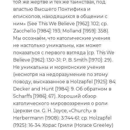
той же жертве и тех же таинствах, под
властью Высшего Понтифика и
епископов, находящихся в общении с
ним» (See This We Believe [1962]: 102; ср.
Zacchello [1984]: 193; Molland [1959]: 358).
Мы осознаём, что католические учения
не настолько уникальны, как может
показаться с первого взгляда (ср. This We
Believe [1962]: 130-31; P. B. Smith [1970]: 29).
Не уникальны и мормонские учения
(несмотря на недоразумение по этому
поводу, высказанное в Holzapfel [1925]: 84;
Decker and Hunt [1984]: 9. Об обратном в
Scharffs [1986]: 67). Хороший обзор
католического мировоззрения о роли
Церкви см. G. H. Joyce, «Church,» в
Herbermann (1908): 3:744-61; ср. Holzapfel
(1925): 16-34. Хорас Грили (Horace Greeley)