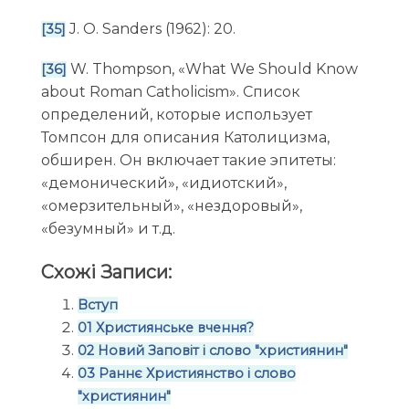
J. O. Sanders (1962): 20.
[35]
W. Thompson, «What We Should Know
[36]
about Roman Catholicism». Список
определений, которые использует
Томпсон для описания Католицизма,
обширен. Он включает такие эпитеты:
«демонический», «идиотский»,
«омерзительный», «нездоровый»,
«безумный» и т.д.
Схожі Записи:
Вступ
01 Християнське вчення?
02 Новий Заповіт і слово "християнин"
03 Раннє Християнство і слово
"християнин"