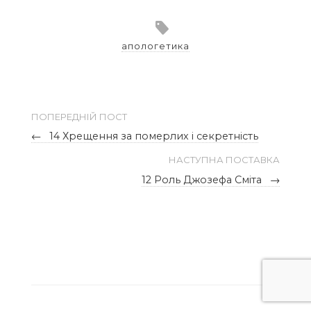
апологетика
ПОПЕРЕДНІЙ ПОСТ
←
14 Хрещення за померлих і секретність
НАСТУПНА ПОСТАВКА
12 Роль Джозефа Сміта
→