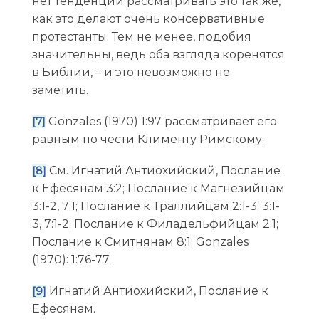
нет тенденции рассматривать это так же,
как это делают очень консервативные
протестанты. Тем не менее, подобия
значительны, ведь оба взгляда коренятся
в Библии, – и это невозможно не
заметить.
Gonzales (1970) 1:97 рассматривает его
[7]
равным по чести Клименту Римскому.
См. Игнатий Антиохийский, Послание
[8]
к Ефесянам 3:2; Послание к Магнезийцам
3:1-2, 7:1; Послание к Траллийцам 2:1-3; 3:1-
3, 7:1-2; Послание к Филадельфийцам 2:1;
Послание к Смитнянам 8:1; Gonzales
(1970): 1:76-77.
Игнатий Антиохийский, Послание к
[9]
Ефесянам.