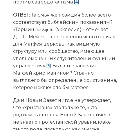
против сацердотализма.
[4]
ОТВЕТ:
Так, чья же позиция более всего
соответствует библейским показаниям?
«Термин ἐκκλησία (экклесия) – отмечает
Дж. П. Мейер, – совершенно ясно означал
для Матфея церковь, как видимую
структуру или сообщество, имеющее
уполномоченных служителей и функции
управления».
Был ли евангелист
[5]
Матфей христианином? Странно
выглядело бы определение христианина,
которое исключало бы Матфея.
Да и Новый Завет нигде не утверждает,
что «христиане» это только те, «кто
родились свыше». Новый Завет ничего
не знает о протестантской уравниловке
такого рода, поскольку, как мы уже