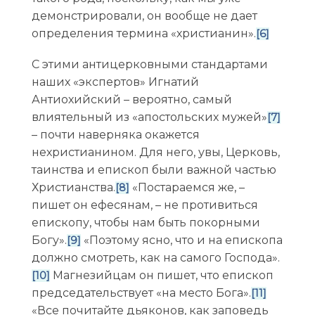
демонстрировали, он вообще не дает
определения термина «христианин».
[6]
С этими антицерковными стандартами
наших «экспертов» Игнатий
Антиохийский – вероятно, самый
влиятельный из «апостольских мужей»
[7]
– почти наверняка окажется
нехристианином. Для него, увы, Церковь,
таинства и епископ были важной частью
Христианства.
«Постараемся же, –
[8]
пишет он ефесянам, – не противиться
епископу, чтобы нам быть покорными
Богу».
«Поэтому ясно, что и на епископа
[9]
должно смотреть, как на самого Господа».
Магнезийцам он пишет, что епископ
[10]
председательствует «на место Бога».
[11]
«Все почитайте дьяконов, как заповедь