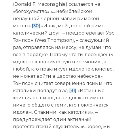
(Donald F. Maconaghie) ссылается на
«богохульство» «…небиблейской,
ненаучной черной магии римской
мессы».
«И так, мой дорогой римо-
[30]
католический друг, – предостерегает Уэс
Томпсон (Wes Thompson), – следующий
раз, отправляясь на мессу, не думай, что
все в порядке. Потому что ты посещаешь
идолопоклонническую церемонию, а
любой, кто практикует идолопоклонство,
не может войти в царство небесное».
Томпсон считает совершенно ясным, что
католики попадут в ад.
«Истинные
[31]
христиане никогда не должны иметь
ничего общего с теми, кто поклоняется
идолам. С такими, как католики», –
предупреждает один активный
протестантский служитель. «Скорее, мы