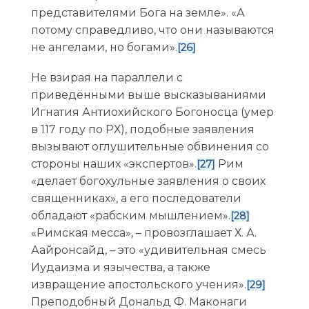
представителями Бога на земле». «А
потому справедливо, что они называются
не ангелами, но богами».
[26]
Не взирая на параллели с
приведёнными выше высказываниями
Игнатия Антиохийского Богоносца (умер
в 117 году по РХ), подобные заявления
вызывают оглушительные обвинения со
стороны наших «экспертов».
Рим
[27]
«делает богохульные заявления о своих
священниках», а его последователи
обладают «рабским мышлением».
[28]
«Римская месса», – провозглашает Х. А.
Аайронсайд, – это «удивительная смесь
Иудаизма и язычества, а также
извращение апостольского учения».
[29]
Преподобный Дональд Ф. Маконаги