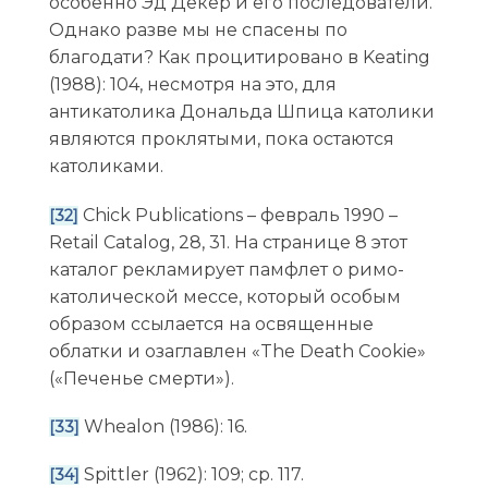
особенно Эд Декер и его последователи.
Однако разве мы не спасены по
благодати? Как процитировано в Keating
(1988): 104, несмотря на это, для
антикатолика Дональда Шпица католики
являются проклятыми, пока остаются
католиками.
Chick Publications – февраль 1990 –
[32]
Retail Catalog, 28, 31. На странице 8 этот
каталог рекламирует памфлет о римо-
католической мессе, который особым
образом ссылается на освященные
облатки и озаглавлен «The Death Cookie»
(«Печенье смерти»).
Whealon (1986): 16.
[33]
Spittler (1962): 109; ср. 117.
[34]