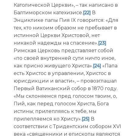
Католической Церкви», – так написано в
Балтиморском катехизисе.
В
[22]
Энциклике папы Пия IX говорится: «Для
тех, кто никоим образом не пребывает в
истинной Церкви Христовой, нет
никакой надежды на спасение».
[23]
Римская Церковь представляет собой
«по своей внутренней сути ничто иное,
как присно живущего Христа».
«Папа
[24]
есть Христос в управлении, Христос в
юрисдикции и власти», – провозглашал
Первый Ватиканский собор в 1870 году.
«Мы склоняемся пред голосом твоим, о,
Пий, как перед голосом Христа, Бога
истины; прилепляясь к тебе, мы
прилепляемся ко Христу».
В
[25]
соответствии с Тридентским собором XVI
века «священники и епископы являются