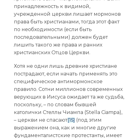
принадлежность к видимой,
учрежденной церкви лишает мормонов
права быть христианами, тогда этот факт
по необходимости (если быть
последовательными) должен будет
лишить такого же права и ранних
христианских Отцов Церкви.
Хотя не одни лишь древние христиане
пострадают, если начать применять это
специфическое антимормонское
правило. Сотни миллионов современных
верующих в Иисуса ожидает та же судьба,
поскольку, – по словам бывшей
католички Стеллы Чиампа (Stella Ciampa),
– церкви не спасают
(под этим
[15]
выражением она, как и многие другие
фундаменталистские протестанты, имеет