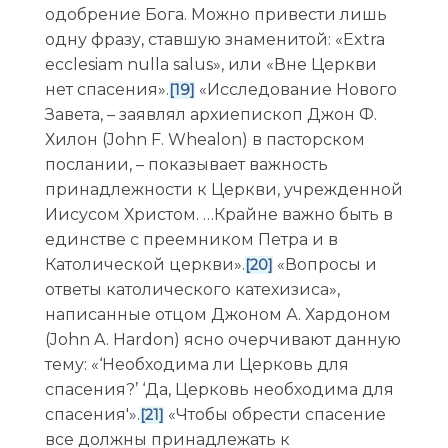
одобрение Бога. Можно привести лишь
одну фразу, ставшую знаменитой: «Extra
ecclesiam nulla salus», или «Вне Церкви
нет спасения».
«Исследование Нового
[19]
Завета, – заявлял архиепископ Джон Ф.
Хилон (John F. Whealon) в пасторском
послании, – показывает важность
принадлежности к Церкви, учрежденной
Иисусом Христом. …Крайне важно быть в
единстве с преемником Петра и в
Католической церкви».
«Вопросы и
[20]
ответы католического катехизиса»,
написанные отцом Джоном А. Хардоном
(John A. Hardon) ясно очерчивают данную
тему: «‘Необходима ли Церковь для
спасения?’ ‘Да, Церковь необходима для
спасения'».
«Чтобы обрести спасение
[21]
все должны принадлежать к