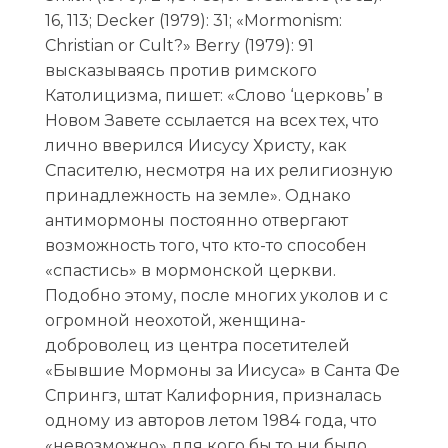
16, 113; Decker (1979): 31; «Mormonism:
Christian or Cult?» Berry (1979): 91
высказываясь против римского
Католицизма, пишет: «Слово ‘церковь’ в
Новом Завете ссылается на всех тех, что
лично вверился Иисусу Христу, как
Спасителю, несмотря на их религиозную
принадлежность на земле». Однако
антимормоны постоянно отвергают
возможность того, что кто-то способен
«спастись» в мормонской церкви.
Подобно этому, после многих уколов и с
огромной неохотой, женщина-
доброволец из центра посетителей
«Бывшие Мормоны за Иисуса» в Санта Фе
Спрингз, штат Калифорния, призналась
одному из авторов летом 1984 года, что
«невозможно» для кого бы то ни было