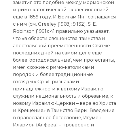
заметил это подобие между мормонской
и римо-католической экклесиологией
еще в 1859 году. И Бригам Янг соглашался
с ним (см. Greeley [1968]: 9:132). S. E.
Robinson (1991): 41 правильно указывает,
что «в области священства, таинства и
апостольской преемственности Святые
последних дней на самом деле ещё
более ‘ортодоксальные’, чем протестанты,
имея схожие с римо-католиками
порядок и более традиционные
взгляды.» Ср. «Признаками
принадлежности к ветхому Израилю
служили национальность и обрезание, к
новому Израилю-Церкви – вера во Христа
и Крещение» в Таинство Веры: Введение
в православное богословие, Игумен
Иларион (Алфеев) – проверено и