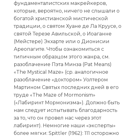
фундаменталистских макрейкеров,
которые, вероятно, ничего не слышали о
богатой христианской мистической
традиции, о святом Хуане де Ла Круусе, о
святой Терезе Авильской, о Иоаганне
(Мейстере) Экхарте или о Дионисии
Ареопагите. Чтобы ознакомиться с
типичным образцом этого жанра, см.
разоблачение Пэта Минза (Pat Means)
«The Mystical Maze» (ср. аналогичное
разоблачение «доктором» Уолтером
Мартином Святых последних дней в его
труде «The Maze of Mormonism»
(«Лабиринт Мормонизма»). Должно быть
нам следует испытывать благодарность
за то, что он провел нас через этот
лабиринт). Немногие наши «эксперты»
более мягки: Spittler (1962): 111 осторожно