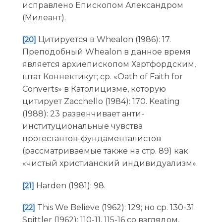
исправлено Епископом Александром
(Милеант).
Цитируется в Whealon (1986): 17.
[20]
Преподобный Whealon в данное время
является архиепископом Хартфордским,
штат Коннектикут; ср. «Oath of Faith for
Converts» в Католицизме, которую
цитирует Zacchello (1984): 170. Keating
(1988): 23 развенчивает анти-
институциональные чувства
протестантов-фундаменталистов
(рассматриваемые также на стр. 89) как
«чистый христианский индивидуализм».
Harden (1981): 98.
[21]
This We Believe (1962): 129; но ср. 130-31.
[22]
Spittler (1962): 110-11, 115-16 со взглядом,