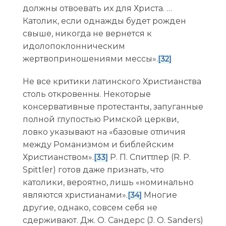
должны отвоевать их для Христа. …
Католик, если однажды будет рожден
свыше, никогда не вернется к
идолопоклонническим
жертвоприношениями мессы».
[32]
Не все критики латинского Христианства
столь откровенны. Некоторые
консервативные протестанты, запуганные
полной глупостью Римской церкви,
ловко указывают на «базовые отличия
между Романизмом и библейским
Христианством».
Р. П. Спиттлер (R. P.
[33]
Spittler) готов даже признать, что
католики, вероятно, лишь «номинально
являются христианами».
Многие
[34]
другие, однако, совсем себя не
сдерживают. Дж. О. Сандерс (J. O. Sanders)