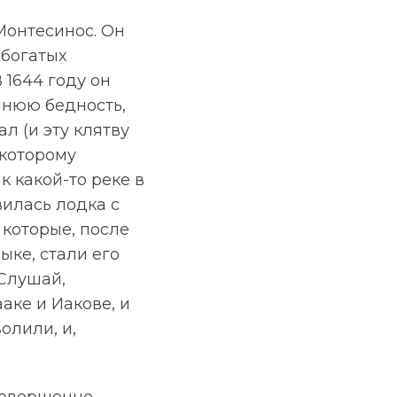
Монтесинос. Он
 богатых
 1644 году он
йнюю бедность,
л (и эту клятву
 которому
 какой-то реке в
вилась лодка с
которые, после
ке, стали его
«Слушай,
ааке и Иакове, и
олили, и,