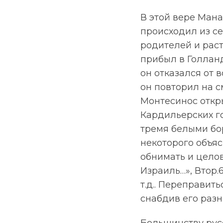
В этой вере Ман
происходил из с
родителей и раст
прибыл в Голланд
он отказался от 
он повторил на с
Монтесинос откры
Кардильерских го
тремя белыми бо
некоторого объя
обнимать и цело
Израиль…», Втор.6
т.д.. Переправить
снабдив его раз