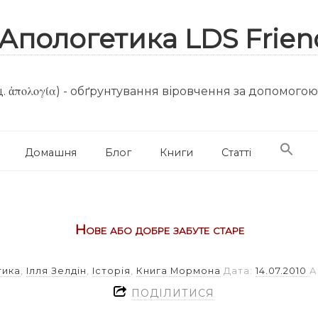
. ἀπολογία) - обґрунтування віровчення за допомого
Домашня
Блог
Книги
Статті
Нове або добре забуте старе
тика
,
Ілля Зелдін
,
Історія
,
Книга Мормона
Дата:
14.07.2010
А
ПОДІЛИТИСЯ