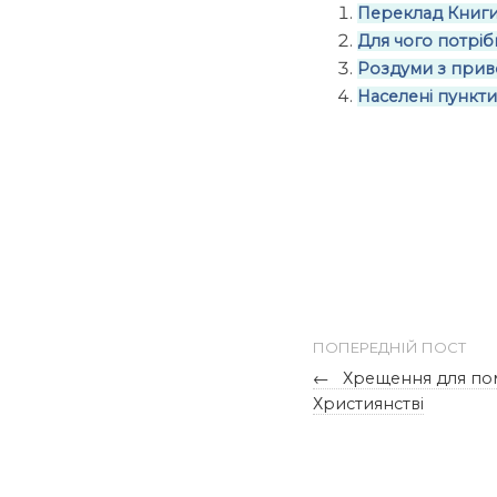
Переклад Книг
Для чого потрі
Роздуми з приво
Населені пункт
ПОПЕРЕДНІЙ ПОСТ
←
Хрещення для пом
Християнстві