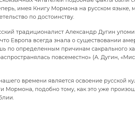
скоязычных читателей подобные факты были 
еперь, имея Книгу Мормона на русском языке,
етельство по достоинству.
ский традиционалист Александр Дугин упоми
что Европа всегда знала о существовании аме
ишь по определенным причинам сакрального ха
спространялась повсеместно» (А. Дугин, «Мис
нашего времени является освоение русской ку
и Мормона, подобно тому, как это уже произош
блии.