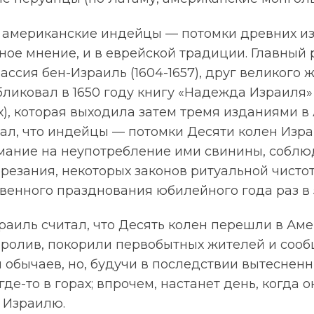
то американские индейцы — потомки древних из
тное мнение, и в еврейской традиции. Главный
ссия бен-Израиль (1604-1657), друг великого
ликовал в 1650 году книгу «Надежда Израиля»
), которая выходила затем тремя изданиями в 
вал, что индейцы — потомки Десяти колен Изра
ание на неупотребление ими свинины, собл
езания, некоторых законов ритуальной чистот
венного празднования юбилейного года раз в 5
аиль считал, что Десять колен перешли в Аме
пролив, покорили первобытных жителей и соо
и обычаев, но, будучи в последствии вытесне
де-то в горах; впрочем, настанет день, когда о
 Израилю.