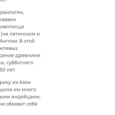
раильтян,
 раввин
 живописца
 (на латинском и
Англии. В этой
илевых.
юдение древними
ы, субботнего
0 лет.
рику из Азии
бщили им много
нными индейцами,
ни объявят себя