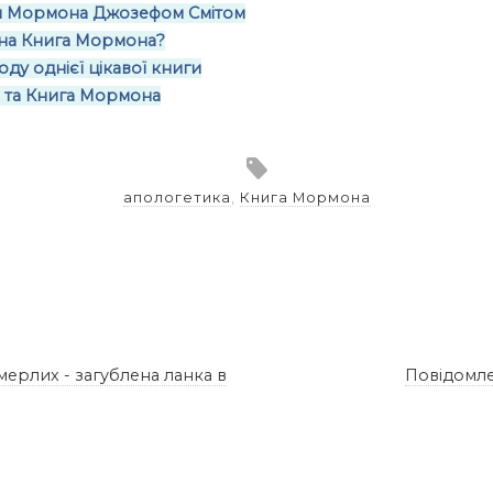
и Мормона Джозефом Смітом
бна Книга Мормона?
ду однієї цікавої книги
и та Книга Мормона
апологетика
,
Книга Мормона
ерлих - загублена ланка в
Повідомле