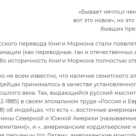
«Бывает нечто,о чем
вот это новое»; но это
бывших прежд
сского перевода Книги Мормона стали появлят
икации (как переводные, так и отечественных а
ибо историчность Книги Мормона полностью отв
о не всем известно, что наличие семитского э
дейцах принималось в качестве установленног
ошлого века. Так, выдающийся русский мыслите
-1885) в своем эпохальном труде «Россия и Евро
 8) об индейцах, что есть «…восточные америка
нины Северной и Южной Америки (называемы
емитами)», и «…американские кордильерские н
е перуанцы (по Латаму, американские монголы