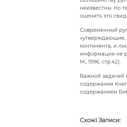
Большинству рус
неизвестны. Но т
оценить это свид
Современный рус
«утверждающие, 
континента, и л
информация не ра
М., 1996, стр.42).
Важной задачей 
содержания Книг
содержанием Би
Схожі Записи: