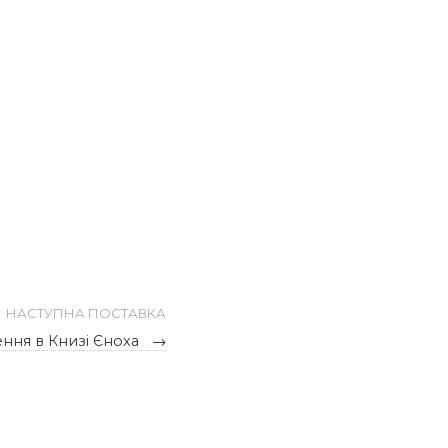
НАСТУПНА ПОСТАВКА
ння в Книзі Єноха
→