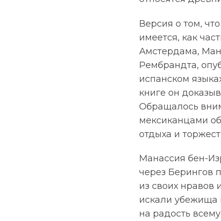
Версия о том, ч
имеется, как час
Амстердама, Мана
Рембрандта, опуб
испанском языках
книге он доказы
Обращалось вним
мексиканцами обр
отдыха и торжест
Манассия бен-Изр
через Берингов 
из своих нравов 
искали убежища г
на радость всему