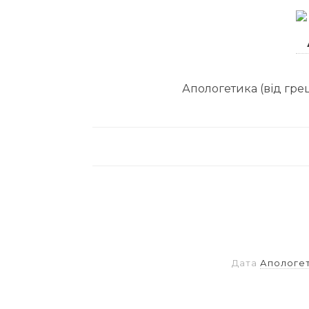
Апологетика (від грец
Дата
Апологе