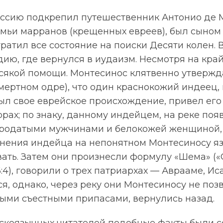
ассию подкрепил путешественник Антонио де 
емьи марранов (крещенных евреев), был сыном
ратил все состояние на поиски Десяти колен. В
ию, где вернулся в иудаизм. Несмотря на кра
всякой помощи. Монтесинос клятвенно утвержда
мертном одре), что один краснокожий индеец,
л свое еврейское происхождение, привел его к
рах; по знаку, данному индейцем, на реке поя
родатыми мужчинами и белокожей женщиной, 
снения индейца на непонятном Монтесиносу язы
вать. Затем они произнесли формулу «Шема» (
:4), говорили о трех патриархах — Аврааме, Ис
ся, однако, через реку они Монтесиносу не позв
ными съестными припасами, вернулись назад.