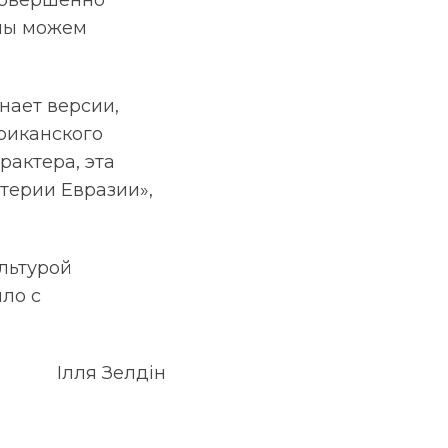
совершенно
 мы можем
нает версии,
риканского
рактера, эта
терии Евразии»,
льтурой
ло с
Ілля Зелдін