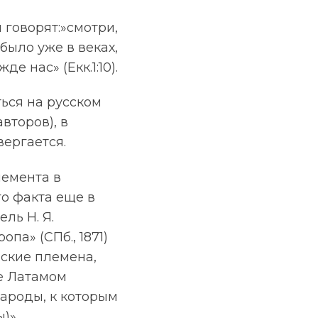
 говорят:»смотри,
 было уже в веках,
е нас» (Екк.1:10).
ься на русском
второв), в
ергается.
лемента в
о факта еще в
ль Н. Я.
па» (СПб., 1871)
нские племена,
е Латамом
ароды, к которым
)».