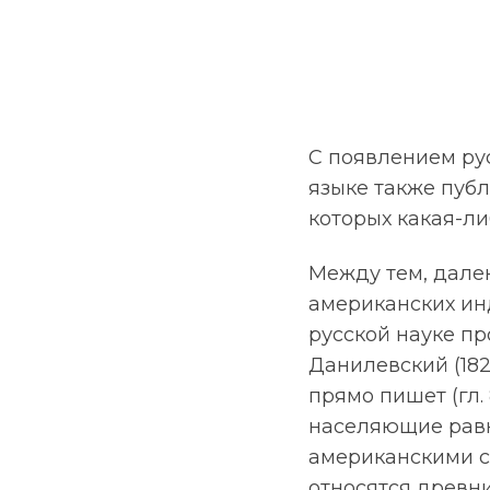
С появлением ру
языке также публ
которых какая-л
Между тем, далек
американских ин
русской науке пр
Данилевский (1822
прямо пишет (гл.
населяющие рав
американскими с
относятся древни