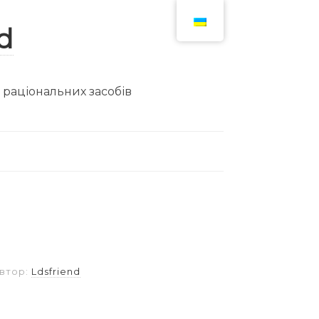
ю раціональних засобів
втор:
Ldsfriend