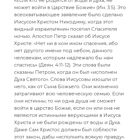
«Если кто не родится от воды и Духа, не
может войти в Царствие Божие» (Ин. 3:5). Это
всеохватывающее заявление было сделано
Иисусом Христом Никодиму, когда этот
видный израильтянин посетил Спасителя
ночью. Апостол Петр сказал об Иисусе
Христе: «Нет ни в ком ином спасения, ибо
нет другого имени под небом, данного
человекам, которым надлежало бы нам
спастись» (Деян. 4:11-12). Эти слова были
сказаны Петром, когда он был «исполнен
Духа Святого». Слова Иисусовы изошли от
него, как от Сына Божьего. Они жизненно
затрагивают всю человеческую семью. Если
они истинны, то ни одна душа не сможет
войти в царство Божье, если он или она не
являются истинными верующими в Иисуса
Христа и не были рождены от воды и Духа.
Даже Сам Христос должен был соблюсти
этот закон, дабы «исполнить всякую правду».