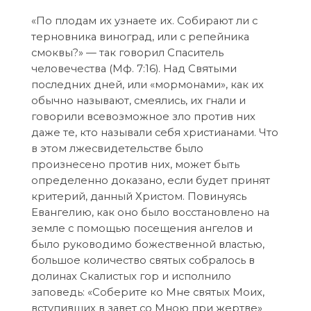
«По плодам их узнаете их. Собирают ли с
терновника виноград, или с репейника
смоквы?» — так говорил Спаситель
человечества (Мф. 7:16). Над Святыми
последних дней, или «мормонами», как их
обычно называют, смеялись, их гнали и
говорили всевозможное зло против них
даже те, кто называли себя христианами. Что
в этом лжесвидетельстве было
произнесено против них, может быть
определенно доказано, если будет принят
критерий, данный Христом. Повинуясь
Евангелию, как оно было восстановлено на
земле с помощью посещения ангелов и
было руководимо божественной властью,
большое количество святых собралось в
долинах Скалистых гор и исполнило
заповедь: «Соберите ко Мне святых Моих,
вступивших в завет со Мною при жертве»