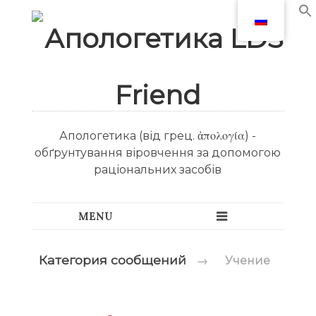
Апологетика (від грец. ἀπολογία) -
обґрунтування віровчення за допомогою
раціональних засобів
Категория сообщений
→
Учение