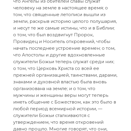
что Ангелы из обителей славы служат
человеку на земле в настоящее время; о
том, что священные летописи вышли из
земли, раскрыв историю целого полушария,
и несут те же самые истины, что и в Библии;
о том, что был воздвигнут Пророк,
Провидец и Носитель откровений, чтобы
начать последнее устроение времен; о том,
что Апостолы и другие вдохновленные
служители Божьи теперь служат среди них;
о том, что Церковь Христа со всей ее
прежней организацией, таинствами, дарами,
знаками и духовной властью была вновь
организована на земле; и о том, что
мужчины и женщины веры могут теперь
иметь общение с Божеством, как это было в
любой период всемирной истории, —
служители Божьи сталкиваются с
утверждением, что время откровений
давно прошло. Многие говорят, что они,