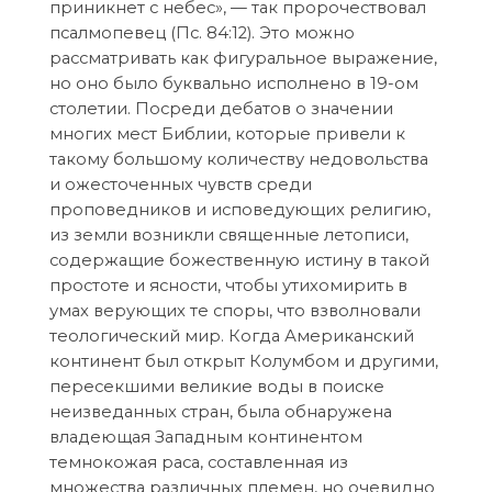
приникнет с небес», — так пророчествовал
псалмопевец (Пс. 84:12). Это можно
рассматривать как фигуральное выражение,
но оно было буквально исполнено в 19-ом
столетии. Посреди дебатов о значении
многих мест Библии, которые привели к
такому большому количеству недовольства
и ожесточенных чувств среди
проповедников и исповедующих религию,
из земли возникли священные летописи,
содержащие божественную истину в такой
простоте и ясности, чтобы утихомирить в
умах верующих те споры, что взволновали
теологический мир. Когда Американский
континент был открыт Колумбом и другими,
пересекшими великие воды в поиске
неизведанных стран, была обнаружена
владеющая Западным континентом
темнокожая раса, составленная из
множества различных племен, но очевидно