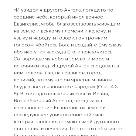
«И увидел я другого Ангела, летящего по
средине неба, который имел вечное
Евангелие, чтобы благовествовать живущим
на земле и всякому племени и колену, и
языку и народу; и говорил он громким
голосом: убойтесь Бога и воздайте Ему славу,
ибо наступил час суда Его, и поклонитесь
Сотворившему небо и землю, и море и
источники вод. И другой Ангел следовал за
ним, говоря: пал, пал Вавилон, город
великий, потому что он яростным вином
блуда своего напоил все народы» (Отк. 14:6-
8). В этих вдохновленных словах Иоанн,
Возлюбленный Апостол, предсказал
восстановление Евангелия на земле и
последующее уничтожение той силы,
которая наполнила землю тьмой духовного
опьянения и нечестия. То, что эти события не
были откровением о прошлом, но