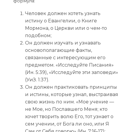
формула:
Человек должен хотеть узнать
истину о Евангелии, о Книге
Мормона, о Церкви или о чем-то
подобном;
Он должен изучать и узнавать
основополагающие факты,
связанные с интересующим его
предметом. «Исследуйте Писания»
(Ин. 5:39), «Исследуйте эти заповеди»
(УиЗ. 1:37).
Он должен практиковать принципы
и истины, которые узнал, выстраивая
свою жизнь по ним. «Мое учение —
не Мое, но Пославшего Меня; кто
хочет творить волю Его, тот узнает о
сем учении, от Бога ли оно, или Я
Сам от Себя говорю» (Ин. 7:16-17);