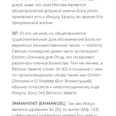
дней, зная, что имя Иегова является
общепринятой формой имени Бога yhwh,
прилагают его к Иисусу Христу во время Его
предземной жизни.
ЭЛ
. ‘El это не имя, но общепринятое
существительное для обозначения Бога по-
еврейски (множественное число — ‘elohim).
Святые последних дней часто используют
Elohim (Элохим) для Отца, что позволяет
различать членов Божества. Тем не менее, в
Ветхом Завете слово Эл (El) и сходные с ним
по происхождению слова, такие как Elohim
(Элохим) и El Shaddai (Бог Всемогущий),
обычно относятся к невоплощенному еще
Иисусу, Богу (‘el) Ветхого Завета.
ЭММАНУИЛ (EMMANUEL)
. Так как Иисус
являлся древним Эл (El), то ангел (Mф. 1:23)
совершенно правильно назвал Его имя —