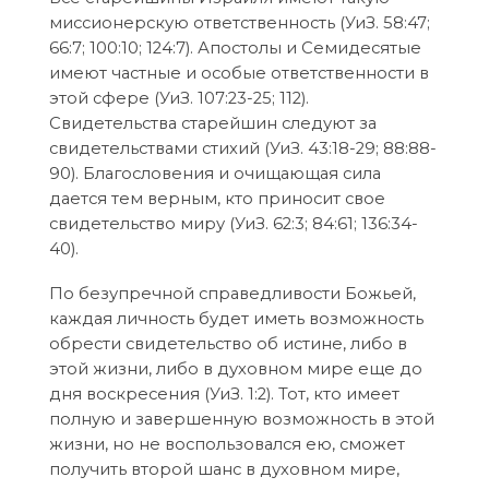
миссионерскую ответственность (УиЗ. 58:47;
66:7; 100:10; 124:7). Апостолы и Семидесятые
имеют частные и особые ответственности в
этой сфере (УиЗ. 107:23-25; 112).
Свидетельства старейшин следуют за
свидетельствами стихий (УиЗ. 43:18-29; 88:88-
90). Благословения и очищающая сила
дается тем верным, кто приносит свое
свидетельство миру (УиЗ. 62:3; 84:61; 136:34-
40).
По безупречной справедливости Божьей,
каждая личность будет иметь возможность
обрести свидетельство об истине, либо в
этой жизни, либо в духовном мире еще до
дня воскресения (УиЗ. 1:2). Тот, кто имеет
полную и завершенную возможность в этой
жизни, но не воспользовался ею, сможет
получить второй шанс в духовном мире,