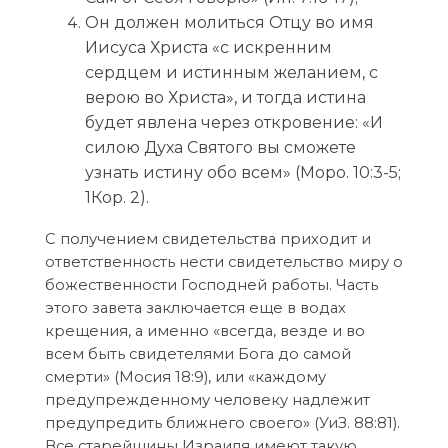
Он должен молиться Отцу во имя
Иисуса Христа «с искренним
сердцем и истинным желанием, с
верою во Христа», и тогда истина
будет явлена через откровение: «И
силою Духа Святого вы сможете
узнать истину обо всем» (Моро. 10:3-5;
1Кор. 2).
С получением свидетельства приходит и
ответственность нести свидетельство миру о
божественности Господней работы. Часть
этого завета заключается еще в водах
крещения, а именно «всегда, везде и во
всем быть свидетелями Бога до самой
смерти» (Мосия 18:9), или «каждому
предупрежденному человеку надлежит
предупредить ближнего своего» (УиЗ. 88:81).
Все старейшины Израиля имеют такую