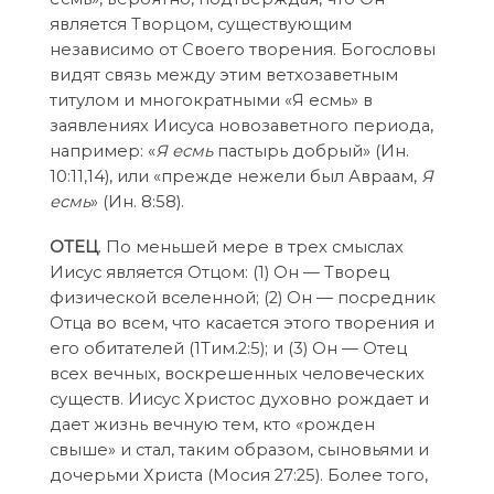
является Творцом, существующим
независимо от Своего творения. Богословы
видят связь между этим ветхозаветным
титулом и многократными «Я есмь» в
заявлениях Иисуса новозаветного периода,
например: «
Я есмь
пастырь добрый» (Ин.
10:11,14), или «прежде нежели был Авраам,
Я
есмь
» (Ин. 8:58).
ОТЕЦ
. По меньшей мере в трех смыслах
Иисус является Отцом: (1) Он — Творец
физической вселенной; (2) Он — посредник
Отца во всем, что касается этого творения и
его обитателей (1Тим.2:5); и (3) Он — Отец
всех вечных, воскрешенных человеческих
существ. Иисус Христос духовно рождает и
дает жизнь вечную тем, кто «рожден
свыше» и стал, таким образом, сыновьями и
дочерьми Христа (Moсия 27:25). Более того,