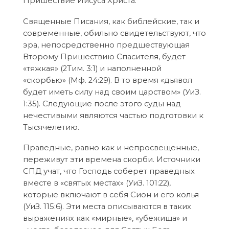
Пришествие Иисуса Христа.
Священные Писания, как библейские, так и
современные, обильно свидетельствуют, что
эра, непосредственно предшествующая
Второму Пришествию Спасителя, будет
«тяжкая» (2Тим. 3:1) и наполненной
«скорбью» (Мф. 24:29). В то время «дьявол
будет иметь силу над своим царством» (УиЗ.
1:35). Следующие после этого суды над
нечестивыми являются частью подготовки к
Тысячелетию.
Праведные, равно как и непросвещенные,
переживут эти времена скорби. Источники
СПД учат, что Господь соберет праведных
вместе в «святых местах» (УиЗ. 101:22),
которые включают в себя Сион и его колья
(УиЗ. 115:6). Эти места описываются в таких
выражениях как «мирные», «убежища» и