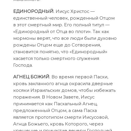
ЕДИНОРОДНЫЙ
. Иисус Христос —
единственный человек, рожденный Отцом
в этот смертный мир. Его полный титул —
«Единородный от Отца во плоти». Так как
мормоны верят, что все люди были духовно
рождены Отцом еще до Сотворения,
становится понятно, что «Единородный»
касается только смертного служения
Господа.
АГНЕЦ БОЖИЙ
. Во время первой Пасхи,
кровь закланного агнца окрасила дверные
косяки Израильских домов, чтобы избежать
поражения. В Новом Завете, Иисус
принимается как Пасхальный Агнец,
предложенный Отцом, а сама Пасха
является прототипом смерти Иисусовой,
Агнца Божьего, кровь Которого, через
крещение и причастие вечери Господней,