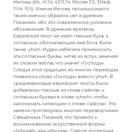
Иеговы (Ис. 41:14; 43:11,14; Мосия 3:5; 3Неф.
11:14; 15:5). Имени Иегова, произносимого
таким именно образом, нет в древних
Писаниях, ибо это современное условное
обозначение. В древние времена,
Еврейский текст не имел гласных букв; а
согласные, обозначающие имя Бога, были
такие: yhwh. Иудеи избегали произносить
эти согласные буквы, читая их вслух, заменяя
их словом ‘adonai, что значит «Господь».
Следуя этой традиции, во многих переводах
появилось слово «Господь» вместо yhwh. В
средневековые еврейские тексты были
добавлены гласные из слова «‘adonai» к
согласным буквам в слове «yhwh», чтобы
напоминать читающим о слове «‘adonai». Эта
замена приглянулась многим переводчикам
Священных Писаний, что привело к
возникновению искусственной формы
«Jehovah» или «Иегова». Святые последних