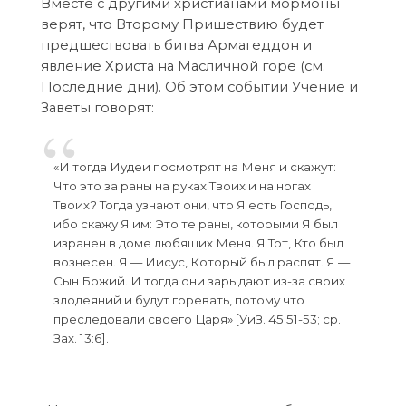
Вместе с другими христианами мормоны
верят, что Второму Пришествию будет
предшествовать битва Армагеддон и
явление Христа на Масличной горе (см.
Последние дни). Об этом событии Учение и
Заветы говорят:
«И тогда Иудеи посмотрят на Меня и скажут:
Что это за раны на руках Твоих и на ногах
Твоих? Тогда узнают они, что Я есть Господь,
ибо скажу Я им: Это те раны, которыми Я был
изранен в доме любящих Меня. Я Тот, Кто был
вознесен. Я — Иисус, Который был распят. Я —
Сын Божий. И тогда они зарыдают из-за своих
злодеяний и будут горевать, потому что
преследовали своего Царя» [УиЗ. 45:51-53; ср.
Зах. 13:6].