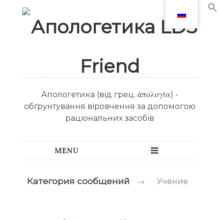
Апологетика (від грец. ἀπολογία) -
обґрунтування віровчення за допомогою
раціональних засобів
Категория сообщений
→
Учение