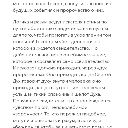
может по воле Господа получить знание и о
будущих событиях и пророчество о них.
Логика и разум ведут искателя истины по
пути к обретению свидетельства и нужны
для того, чтобы помогать в укреплении той
открытой Господом убежденности, на
которой зиждется свидетельство. Но
действительное непоколебимое знание,
которое и составляет само «свидетельство
Иисусово» должно приходить через «дух
пророчества». Оно приходит, когда Святой
Дух говорит духу внутри человека; оно
приходит, когда внутренним человеком
услышан тихий спокойный шепот Духа.
Получение свидетельства сопровождается
чувством покоя, непоколебимой
уверенности. Те, кто пережил подобное,
могут использовать и разум, и логику, и
убеждения, чтобы защищать свою позицию