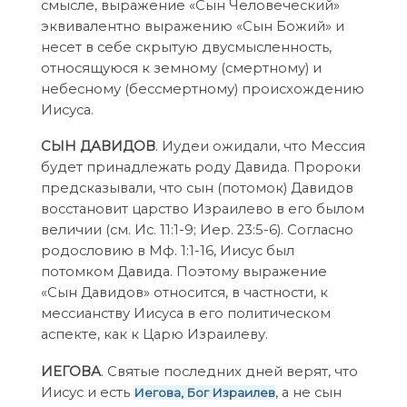
смысле, выражение «Сын Человеческий»
эквивалентно выражению «Сын Божий» и
несет в себе скрытую двусмысленность,
относящуюся к земному (смертному) и
небесному (бессмертному) происхождению
Иисуса.
СЫН ДАВИДОВ
. Иудеи ожидали, что Мессия
будет принадлежать роду Давида. Пророки
предсказывали, что сын (потомок) Давидов
восстановит царство Израилево в его былом
величии (см. Ис. 11:1-9; Иер. 23:5-6). Согласно
родословию в Мф. 1:1-16, Иисус был
потомком Давида. Поэтому выражение
«Сын Давидов» относится, в частности, к
мессианству Иисуса в его политическом
аспекте, как к Царю Израилеву.
ИЕГОВА
. Святые последних дней верят, что
Иисус и есть
, а не сын
Иегова, Бог Израилев