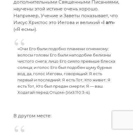
дополнительными Священными Писаниями,
научены этой истине очень хорошо.
Например, Учение и Заветы показывает, что
Иисус Христос это Иегова и великий «
I am
»
(«Я есмь»).
«Очи Его были подобно пламени огненному;
волосы головы Его были наподобие белизны
чистого снега; лицо Его сияло превыше блеска
солнца; и голос Его был подобен шуму бурных
вод, да, голос Иеговы, говорящий: Я есть
первый и последний; Я есть Тот, Кто живет; Я
есть Тот, Кто был предан смерти; Я — ваш
Ходатай перед Отцом» (УиЗ.110:3-4).
В другом месте: