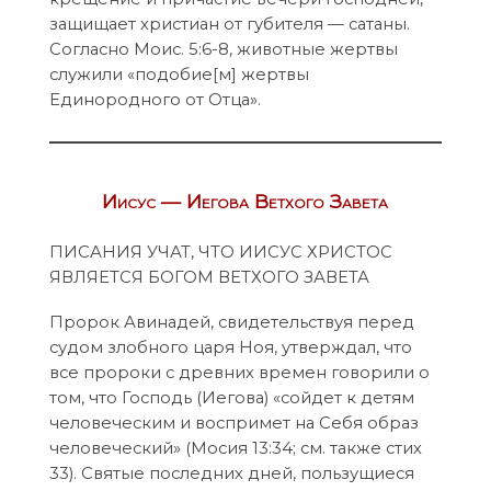
защищает христиан от губителя — сатаны.
Согласно Моис. 5:6-8, животные жертвы
служили «подобие[м] жертвы
Единородного от Отца».
Иисус — Иегова Ветхого Завета
ПИСАНИЯ УЧАТ, ЧТО ИИСУС ХРИСТОС
ЯВЛЯЕТСЯ БОГОМ ВЕТХОГО ЗАВЕТА
Пророк Авинадей, свидетельствуя перед
судом злобного царя Ноя, утверждал, что
все пророки с древних времен говорили о
том, что Господь (Иегова) «сойдет к детям
человеческим и воспримет на Себя образ
человеческий» (Мосия 13:34; см. также стих
33). Святые последних дней, пользущиеся