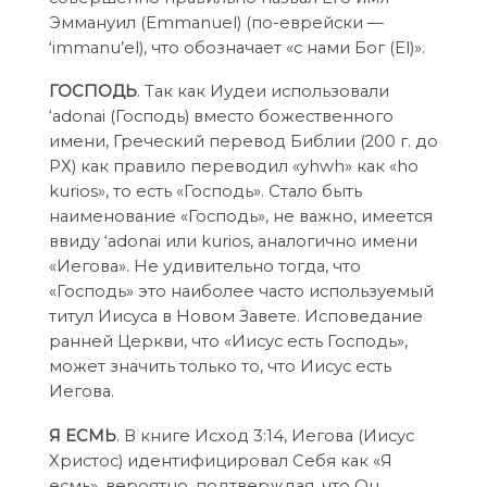
Эммануил (Emmanuel) (по-еврейски —
‘immanu’el), что обозначает «с нами Бог (El)».
ГОСПОДЬ
. Так как Иудеи использовали
‘adonai (Господь) вместо божественного
имени, Греческий перевод Библии (200 г. до
РХ) как правило переводил «yhwh» как «ho
kurios», то есть «Господь». Стало быть
наименование «Господь», не важно, имеется
ввиду ‘adonai или kurios, аналогично имени
«Иегова». Не удивительно тогда, что
«Господь» это наиболее часто используемый
титул Иисуса в Новом Завете. Исповедание
ранней Церкви, что «Иисус есть Господь»,
может значить только то, что Иисус есть
Иегова.
Я ЕСМЬ
. В книге Исход 3:14, Иегова (Иисус
Христос) идентифицировал Себя как «Я
есмь», вероятно, подтверждая, что Он