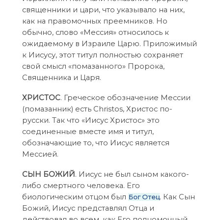
священники и цари, что указывало на них,
как на правомочных преемников. Но
обычно, слово «Мессия» относилось к
ожидаемому в Израиле Царю. Приложимый
к Иисусу, этот титул полностью сохраняет
свой смысл «помазанного» Пророка,
Священника и Царя.
ХРИСТОС
. Греческое обозначение Мессии
(помазанник) есть Christos, Христос по-
русски. Так что «Иисус Христос» это
соединенные вместе имя и титул,
обозначающие то, что Иисус является
Мессией.
СЫН БОЖИЙ
. Иисус не был сыном какого-
либо смертного человека. Его
биологическим отцом был
. Как Сын
Бог Отец
Божий, Иисус представлял Отца и
действовал во всем, как Его полномочный