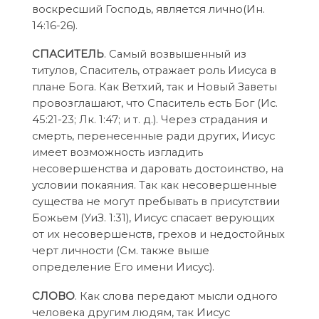
воскресший Господь, является лично(Ин.
14:16-26).
СПАСИТЕЛЬ
. Самый возвышенный из
титулов, Спаситель, отражает роль Иисуса в
плане Бога. Как Ветхий, так и Новый Заветы
провозглашают, что Спаситель есть Бог (Ис.
45:21-23; Лк. 1:47; и т. д.). Через страдания и
смерть, перенесенные ради других, Иисус
имеет возможность изгладить
несовершенства и даровать достоинство, на
условии покаяния. Так как несовершенные
существа не могут пребывать в присутствии
Божьем (УиЗ. 1:31), Иисус спасает верующих
от их несовершенств, грехов и недостойных
черт личности (См. также выше
определение Его имени Иисус).
СЛОВО
. Как слова передают мысли одного
человека другим людям, так Иисус