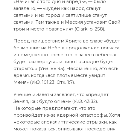
«Начиная с того дня и впредь», — было
заявлено, — «иудеи как народ станут
святыми и их город и святилище станут
святыми. Там также и Мессия установит Свой
трон и место правления» (Clark, p. 258).
Перед пришествием Христа во славе «будет
безмолвие на Небе в продолжение полчаса,
и немедленно после этого завеса небесная
будет развернута… и лицо Господне будет
открыто. » (УиЗ. 88:95). Несомненно, это есть
время, когда «вся плоть вместе увидит
Меня» (УиЗ. 101:23; Отк. 1:7).
Учение и Заветы заявляет, что «прейдет
Земля, как будто огнем» (УиЗ. 43:32).
Некоторые предполагают, что это
произойдет из-за ядерной катастрофы. Хотя
некоторые апокалиптические отрывки, как
может показаться, описывают последствия