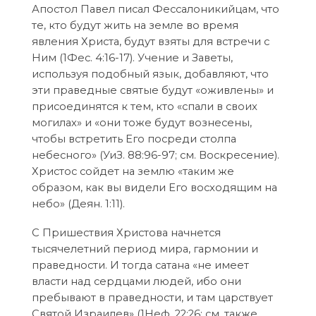
Апостол Павел писал Фессалоникийцам, что
те, кто будут жить на земле во время
явления Христа, будут взяты для встречи с
Ним (1Фес. 4:16-17). Учение и Заветы,
используя подобный язык, добавляют, что
эти праведные святые будут «оживлены» и
присоединятся к тем, кто «спали в своих
могилах» и «они тоже будут вознесены,
чтобы встретить Его посреди столпа
небесного» (УиЗ. 88:96-97; см. Воскресение).
Христос сойдет на землю «таким же
образом, как вы видели Его восходящим на
небо» (Деян. 1:11).
С Пришествия Христова начнется
тысячелетний период мира, гармонии и
праведности. И тогда сатана «не имеет
власти над сердцами людей, ибо они
пребывают в праведности, и там царствует
Святой Израилев» (1Неф. 22:26; см. также