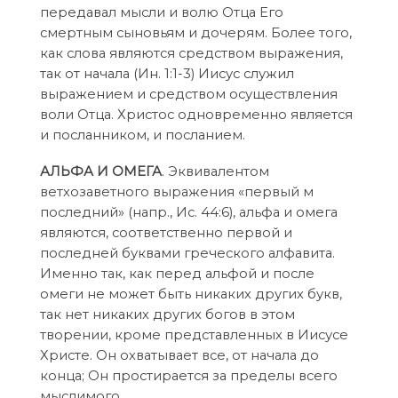
передавал мысли и волю Отца Его
смертным сыновьям и дочерям. Более того,
как слова являются средством выражения,
так от начала (Ин. 1:1-3) Иисус служил
выражением и средством осуществления
воли Отца. Христос одновременно является
и посланником, и посланием.
АЛЬФА И ОМЕГА
. Эквивалентом
ветхозаветного выражения «первый м
последний» (напр., Ис. 44:6), альфа и омега
являются, соответственно первой и
последней буквами греческого алфавита.
Именно так, как перед альфой и после
омеги не может быть никаких других букв,
так нет никаких других богов в этом
творении, кроме представленных в Иисусе
Христе. Он охватывает все, от начала до
конца; Он простирается за пределы всего
мыслимого.