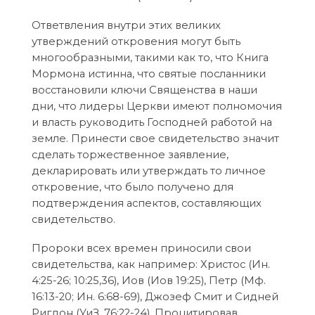
Ответвления внутри этих великих
утверждений откровения могут быть
многообразными, такими как то, что Книга
Мормона истинна, что святые посланники
восстановили ключи Священства в наши
дни, что лидеры Церкви имеют полномочия
и власть руководить Господней работой на
земле. Принести свое свидетельство значит
сделать торжественное заявление,
декларировать или утверждать то личное
откровение, что было получено для
подтверждения аспектов, составляющих
свидетельство.
Пророки всех времен приносили свои
свидетельства, как например: Христос (Ин.
4:25-26; 10:25,36), Иов (Иов 19:25), Петр (Мф.
16:13-20; Ин. 6:68-69), Джозеф Смит и Сидней
Ригдон (УиЗ. 76:22-24). Процитировав