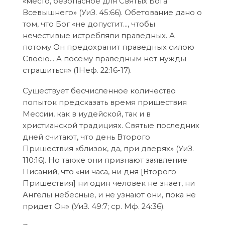
«место, безопасное для Святых Бога
Всевышнего» (УиЗ. 45:66). Обетование дано о
том, что Бог «не допустит…, чтобы
нечестивые истребляли праведных. А
потому Он предохранит праведных силою
Своею… А посему праведным нет нужды
страшиться» (1Неф. 22:16-17).
Существует бесчисленное количество
попыток предсказать время пришествия
Мессии, как в иудейской, так и в
христианской традициях. Святые последних
дней считают, что день Второго
Пришествия «близок, да, при дверях» (УиЗ.
110:16). Но также они признают заявление
Писаний, что «ни часа, ни дня [Второго
Пришествия] ни один человек не знает, ни
Ангелы небесные, и не узнают они, пока не
придет Он» (УиЗ. 49:7; ср. Мф. 24:36).