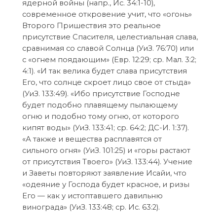
ядерной войны (напр., Ис. 34:1-10),
современное откровение учит, что «огонь»
Второго Пришествия это реальное
присутствие Спасителя, целестиальная слава,
сравнимая со славой Солнца (УиЗ. 76:70) или
с «огнем поядающим» (Евр. 12:29; ср. Мал. 3:2;
4:1). «И так велика будет слава присутствия
Его, что солнце скроет лицо свое от стыда»
(УиЗ. 133:49). «Ибо присутствие Господне
будет подобно плавящему пылающему
огню и подобно тому огню, от которого
кипят воды» (УиЗ. 133:41; ср. 64:2; ДС-И. 1:37).
«А также и вещества расплавятся от
сильного огня» (УиЗ. 101:25) и «горы растают
от присутствия Твоего» (УиЗ. 133:44). Учение
и Заветы повторяют заявление Исайи, что
«одеяние у Господа будет красное, и ризы
Его — как у истоптавшего давильню
винограда» (УиЗ. 133:48; ср. Ис. 63:2).