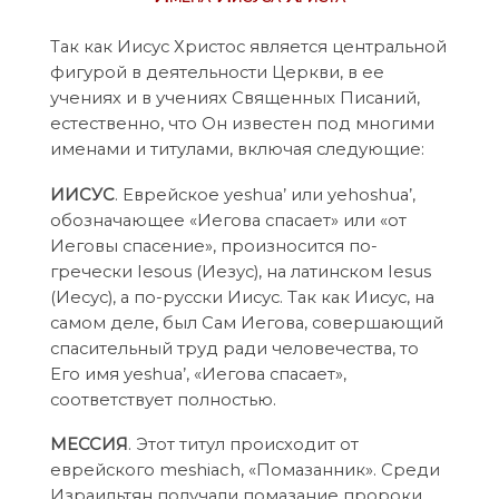
Так как Иисус Христос является центральной
фигурой в деятельности Церкви, в ее
учениях и в учениях Священных Писаний,
естественно, что Он известен под многими
именами и титулами, включая следующие:
ИИСУС
. Еврейское yeshua’ или yehoshua’,
обозначающее «Иегова спасает» или «от
Иеговы спасение», произносится по-
гречески Iesous (Иезус), на латинском Iesus
(Иесус), а по-русски Иисус. Так как Иисус, на
самом деле, был Сам Иегова, совершающий
спасительный труд ради человечества, то
Его имя yeshua’, «Иегова спасает»,
соответствует полностью.
МЕССИЯ
. Этот титул происходит от
еврейского meshiach, «Помазанник». Среди
Израильтян получали помазание пророки,