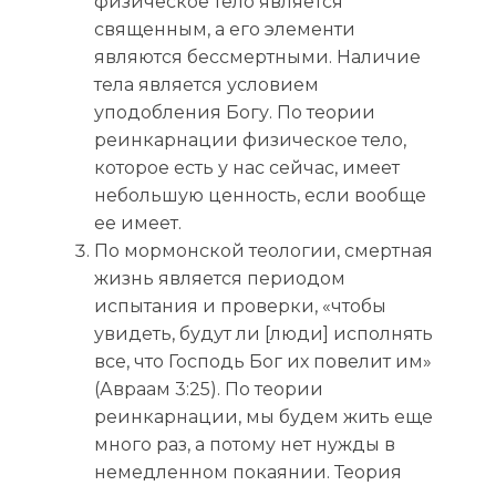
физическое тело является
священным, а его элементи
являются бессмертными. Наличие
тела является условием
уподобления Богу. По теории
реинкарнации физическое тело,
которое есть у нас сейчас, имеет
небольшую ценность, если вообще
ее имеет.
По мормонской теологии, смертная
жизнь является периодом
испытания и проверки, «чтобы
увидеть, будут ли [люди] исполнять
все, что Господь Бог их повелит им»
(Авраам 3:25). По теории
реинкарнации, мы будем жить еще
много раз, а потому нет нужды в
немедленном покаянии. Теория