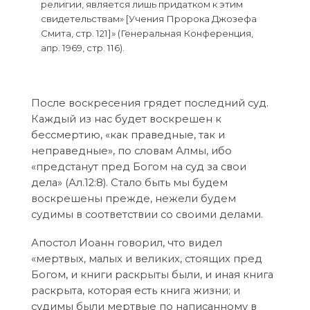
религии, является лишь придатком к этим
свидетельствам» [Учения Пророка Джозефа
Смита, стр. 121]» (Генеральная Конференция,
апр. 1969, стр. 116).
После воскресения грядет последний суд.
Каждый из нас будет воскрешен к
бессмертию, «как праведные, так и
неправедные», по словам Алмы, ибо
«предстанут пред Богом на суд за свои
дела» (Ал.12:8). Стало быть мы будем
воскрешены прежде, нежели будем
судимы в соответствии со своими делами.
Апостол Иоанн говорил, что видел
«мертвых, малых и великих, стоящих пред
Богом, и книги раскрыты были, и иная книга
раскрыта, которая есть книга жизни; и
судимы были мертвые по написанному в