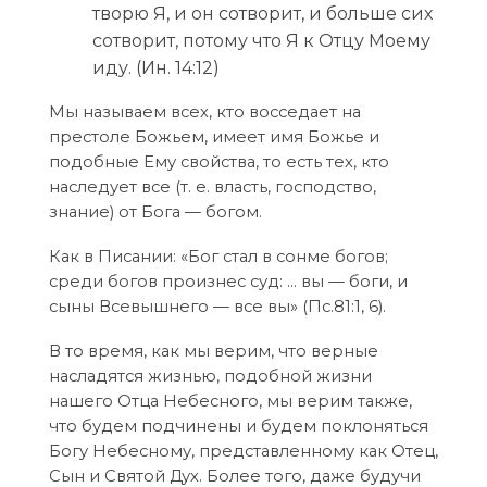
творю Я, и он сотворит, и больше сих
сотворит, потому что Я к Отцу Моему
иду. (Ин. 14:12)
Мы называем всех, кто восседает на
престоле Божьем, имеет имя Божье и
подобные Ему свойства, то есть тех, кто
наследует все (т. е. власть, господство,
знание) от Бога — богом.
Как в Писании: «Бог стал в сонме богов;
среди богов произнес суд: … вы — боги, и
сыны Всевышнего — все вы» (Пс.81:1, 6).
В то время, как мы верим, что верные
насладятся жизнью, подобной жизни
нашего Отца Небесного, мы верим также,
что будем подчинены и будем поклоняться
Богу Небесному, представленному как Отец,
Сын и Святой Дух. Более того, даже будучи