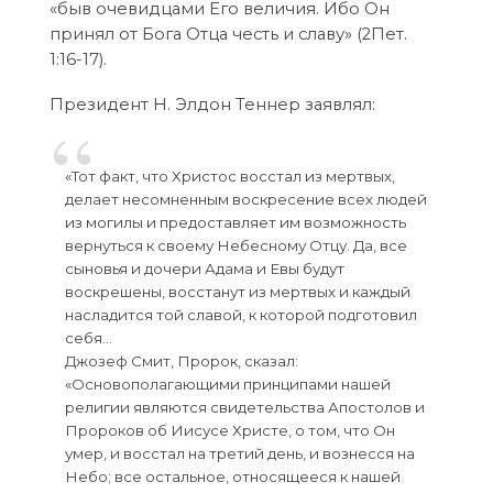
«быв очевидцами Его величия. Ибо Он
принял от Бога Отца честь и славу» (2Пет.
1:16-17).
Президент Н. Элдон Теннер заявлял:
«Тот факт, что Христос восстал из мертвых,
делает несомненным воскресение всех людей
из могилы и предоставляет им возможность
вернуться к своему Небесному Отцу. Да, все
сыновья и дочери Адама и Евы будут
воскрешены, восстанут из мертвых и каждый
насладится той славой, к которой подготовил
себя…
Джозеф Смит, Пророк, сказал:
«Основополагающими принципами нашей
религии являются свидетельства Апостолов и
Пророков об Иисусе Христе, о том, что Он
умер, и восстал на третий день, и вознесся на
Небо; все остальное, относящееся к нашей