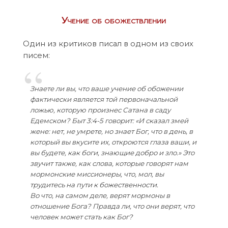
Учение об обожествлении
Один из критиков писал в одном из своих
писем:
Знаете ли вы, что ваше учение об обожении
фактически является той первоначальной
ложью, которую произнес Сатана в саду
Едемском? Быт 3:4-5 говорит: «И сказал змей
жене: нет, не умрете, но знает Бог, что в день, в
который вы вкусите их, откроются глаза ваши, и
вы будете, как боги, знающие добро и зло.» Это
звучит также, как слова, которые говорят нам
мормонские миссионеры, что, мол, вы
трудитесь на пути к божественности.
Во что, на самом деле, верят мормоны в
отношение Бога? Правда ли, что они верят, что
человек может стать как Бог?