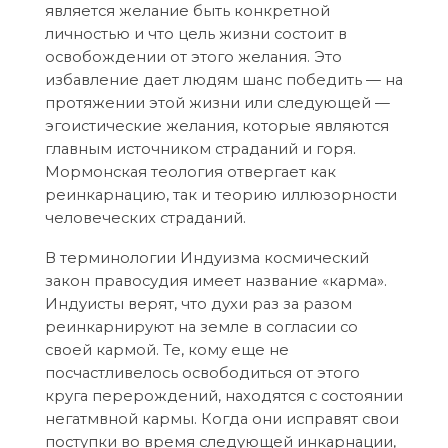
является желание быть конкретной
личностью и что цель жизни состоит в
освобождении от этого желания. Это
избавление дает людям шанс победить — на
протяжении этой жизни или следующей —
эгоистические желания, которые являются
главным источником страданий и горя.
Мормонская теология отвергает как
реинкарнацию, так и теорию иллюзорности
человеческих страданий.
В терминологии Индуизма космический
закон правосудия имеет название «карма».
Индуисты верят, что духи раз за разом
реинкарнируют на земле в согласии со
своей кармой. Те, кому еще не
посчастливелось освободиться от этого
круга перерождений, находятся с состоянии
негатмвной кармы. Когда они исправят свои
поступки во время следующей инкарнации,