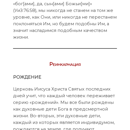
«бог[ами], да, сын[ами] Божьи[ми]»
(УиЗ.76:58), мы никогда не станем на том же
уровне, как Они, или никогда не перестанем
поклоняться Им, но будем подобны Им, а
значит насладимся подобным качеством
жизни.
Реинкарнация
РОЖДЕНИЕ
Церковь Иисуса Христа Святых последних
дней учит, что каждый человек переживает
серию «рождений». Мы все были рождены
как духовные дети Бога в предсмертной
жизни. Во-вторых, эти духовные дети,
каждый из которых является индивидумом,
рождаются на земле, где получают