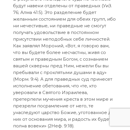
будут навеки отделены от праведных (УиЗ.
76; Алма 41:5). Это разделение будет
желанным состоянием для обеих групп, ибо
ни нечестивые, ни праведные не смогут
получать удовольствие в постоянном
присутствии неподобных себе личностей.
Как заявлял Мороний, «Вот, я говорю вам,
что вы будете более несчастны, живя со
святым и праведным Богом, с сознанием
вашей скверны пред Ним, нежели бы вы
пребывали с проклятыми душами в аду»
(Морм. 9:4). А для праведных суд принесет
исполнение обетования, что «те, кто
уверовали в Святого Израилева,
претерпели мучения креста в этом мире и
презрели посрамление от него, те
унаследуют царство Божие, уготованное для
них от основания мира, и радость их будет
полна вовеки» (2Неф. 9:18).