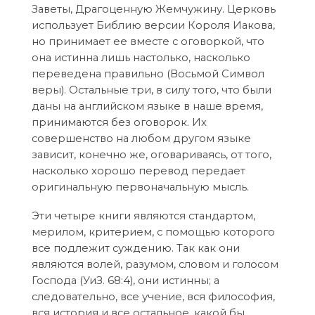
Заветы, Драгоценную Жемчужину. Церковь
использует Библию версии Короля Иакова,
но принимает ее вместе с оговоркой, что
она истинна лишь настолько, насколько
переведена правильно (Восьмой Символ
веры). Остальные три, в силу того, что были
даны на английском языке в наше время,
принимаются без оговорок. Их
совершенство на любом другом языке
зависит, конечно же, оговаривaясь, от того,
насколько хорошо перевод передает
оригинальную первоначальную мысль.
Эти четыре книги являются стандартом,
мерилом, критерием, с помощью которого
все подлежит суждению. Так как они
являются волей, разумом, словом и голосом
Господа (УиЗ. 68:4), они истинны; а
следовательно, все учение, вся философия,
вся история и все остальное, какой бы