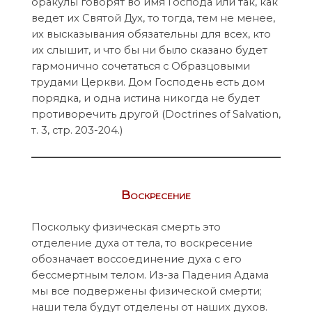
оракулы говорят во имя Господа или так, как
ведет их Святой Дух, то тогда, тем не менее,
их высказывания обязательны для всех, кто
их слышит, и что бы ни было сказано будет
гармонично сочетаться с Образцовыми
трудами Церкви. Дом Господень есть дом
порядка, и одна истина никогда не будет
противоречить другой (Doctrines of Salvation,
т. 3, стр. 203-204.)
Воскресение
Поскольку физическая смерть это
отделение духа от тела, то воскресение
обозначает воссоединение духа с его
бессмертным телом. Из-за Падения Адама
мы все подвержены физической смерти;
наши тела будут отделены от наших духов.