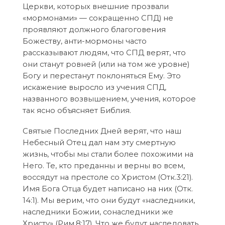
Церкви, которых внешние прозвали
«мормонами» — сокращенно СПД) не
проявляют должного благоговения
Божеству, анти-мормоны часто
рассказывают людям, что СПД верят, что
они станут ровней (или на том же уровне)
Богу и перестанут поклоняться Ему. Это
искажение выросло из учения СПД,
названного возвышением, учения, которое
так ясно объясняет Библия.
Святые Последних Дней верят, что наш
Небесный Отец дал нам эту смертную
жизнь, чтобы мы стали более похожими на
Него. Те, кто преданны и верны во всем,
воссядут на престоле со Христом (Отк.3:21).
Имя Бога Отца будет написано на них (Отк.
14:1). Мы верим, что они будут «наследники,
наследники Божии, сонаследники же
Христу» (Рим.8:17). Что же будут наследовать