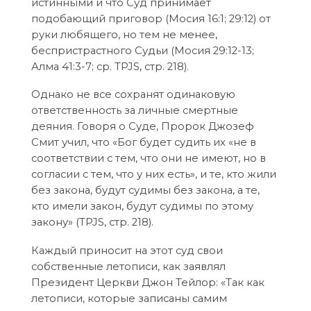
истинными и что Суд принимает
подобающий приговор (Мосия 16:1; 29:12) от
руки любящего, но тем не менее,
беспристрастного Судьи (Мосия 29:12-13;
Алма 41:3-7; ср. TPJS, стр. 218).
Однако не все сохранят одинаковую
ответственность за личные смертные
деяния. Говоря о Суде, Пророк Джозеф
Смит учил, что «Бог будет судить их «не в
соответствии с тем, что они не имеют, но в
согласии с тем, что у них есть», и те, кто жили
без закона, будут судимы без закона, а те,
кто имели закон, будут судимы по этому
закону» (TPJS, стр. 218).
Каждый приносит на этот суд свои
собственные летописи, как заявлял
Президент Церкви Джон Тейлор: «Так как
летописи, которые записаны самим