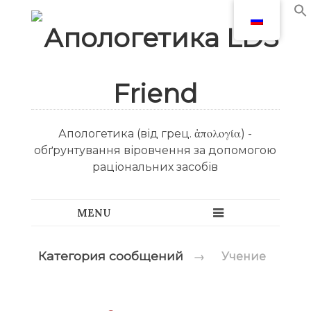
Апологетика (від грец. ἀπολογία) -
обґрунтування віровчення за допомогою
раціональних засобів
Категория сообщений
→
Учение