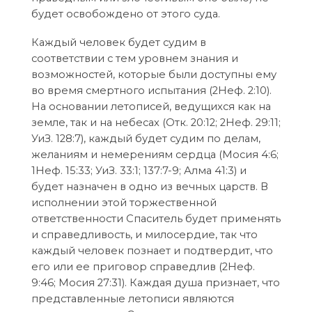
будет освобождено от этого суда.
Каждый человек будет судим в
соответствии с тем уровнем знания и
возможностей, которые были доступны ему
во время смертного испытания (2Неф. 2:10).
На основании летописей, ведущихся как на
земле, так и на небесах (Отк. 20:12; 2Неф. 29:11;
УиЗ. 128:7), каждый будет судим по делам,
желаниям и немерениям сердца (Мосия 4:6;
1Неф. 15:33; УиЗ. 33:1; 137:7-9; Алма 41:3) и
будет назначен в одно из вечных царств. В
исполнении этой торжественной
ответственности Спаситель будет применять
и справедливость, и милосердие, так что
каждый человек познает и подтвердит, что
его или ее приговор справедлив (2Неф.
9:46; Мосия 27:31). Каждая душа признает, что
представленные летописи являются