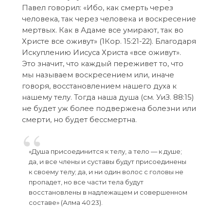
Павел говорил: «Ибо, как смерть через
человека, так через человека и воскресение
мертвых. Как в Адаме все умирают, так во
Христе все оживут» (1Кор. 15:21-22). Благодаря
Искуплению Иисуса Христа «все оживут».
Это значит, что каждый переживет то, что
мы называем воскресением или, иначе
говоря, восстановлением нашего духа к
нашему телу. Тогда наша душа (см. УиЗ. 88:15)
не будет уж более подвержена болезни или
смерти, но будет бессмертна.
«Душа присоединится к телу, а тело — к душе;
да, и все члены и суставы будут присоединены
к своему телу; да, и ни один волос с головы не
пропадет, но все части тела будут
восстановлены в надлежащем и совершенном
составе» (Алма 40:23).