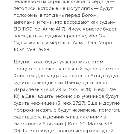
человеком на скрижалях своего сердца —
летописи, которые не могут лгать — будут
положены в тот день перед Богом,
ангелами и теми, кто восседают как судьи»
(JD 11:79; ср. Алма 41:7). Иисус Христос будет
восседать на судном престоле, ибо Он —
Судья живых и мертвых (Алма 11:44; Моро.
10:34; УиЗ. 76:68).
Другие тоже будут участвовать в этом
процессе, но окончательный суд остается за
Христом. Двенадцать апостолов Агнца будут
судить праведных из Двенадцати колен
Израилевых (УиЗ. 29:12; Мф. 19:28; 1Неф. 12:9-
10), а Двенадцать нефийских учеников будут
судить нефийцев (3Неф. 27:27). Еще и другие
пророки и святые будут назначены помогать
судить дела и деяния живших с ними в
смертности ближних (1Кор. 6:2; Морм. 3:18-
20). Так что «будет полная иерархия судей,