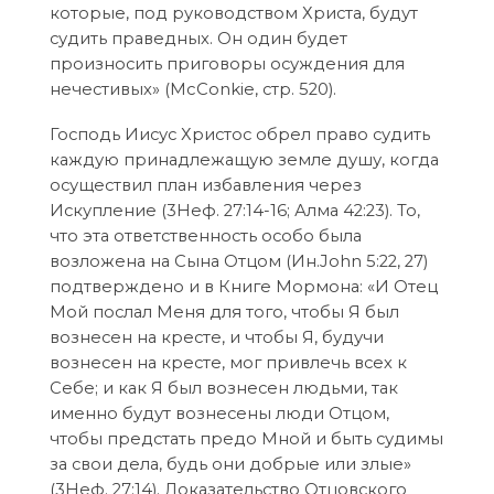
которые, под руководством Христа, будут
судить праведных. Он один будет
произносить приговоры осуждения для
нечестивых» (McConkie, стр. 520).
Господь Иисус Христос обрел право судить
каждую принадлежащую земле душу, когда
осуществил план избавления через
Искупление (3Неф. 27:14-16; Алма 42:23). То,
что эта ответственность особо была
возложена на Сына Отцом (Ин.John 5:22, 27)
подтверждено и в Книге Мормона: «И Отец
Мой послал Меня для того, чтобы Я был
вознесен на кресте, и чтобы Я, будучи
вознесен на кресте, мог привлечь всех к
Себе; и как Я был вознесен людьми, так
именно будут вознесены люди Отцом,
чтобы предстать предо Мной и быть судимы
за свои дела, будь они добрые или злые»
(3Неф. 27:14). Доказательство Отцовского