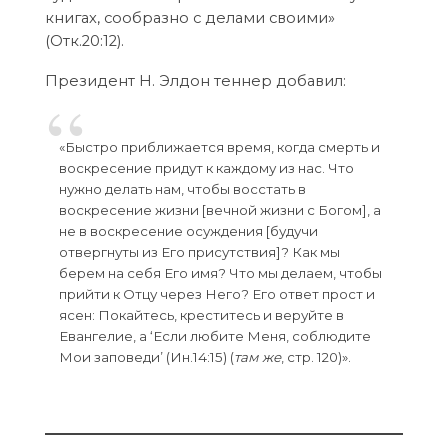
книгах, сообразно с делами своими»
(Отк.20:12).
Президент Н. Элдон теннер добавил:
«Быстро приближается время, когда смерть и
воскресение придут к каждому из нас. Что
нужно делать нам, чтобы восстать в
воскресение жизни [вечной жизни с Богом], а
не в воскресение осуждения [будучи
отвергнуты из Его присутствия]? Как мы
берем на себя Его имя? Что мы делаем, чтобы
прийти к Отцу через Него? Его ответ прост и
ясен: Покайтесь, креститесь и веруйте в
Евангелие, а ‘Если любите Меня, соблюдите
Мои заповеди’ (Ин.14:15) (
там же
, стр. 120)».