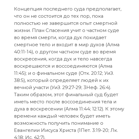
Концепция последнего суда предполагает,
что он не состоится до тех пор, пока
полностью не завершится опыт смертной
жизни. План Спасения учит о частном суде
во время смерти, когда дух покидает
смертное тело и входит в мир духов (Алма
40:11-14), о другом частном суде во время
воскресения, когда дух и тело навсегда
воскрешаются и воссоединяются (Алма
11:45); и о финальном суде (Отк. 20:12; УиЗ.
38:5), который определяет людей к их
вечной участи (УиЗ. 29:27-29; 3Неф. 26:4).
Таким образом, этот финальный суд будет
иметь место после воссоединения тела и
духа в воскресении (Алма 11:44; 12:12). К этому
времени каждый человек будет иметь
возможность получить понимание о
Евангелии Иисуса Христа (1Пет. 3:19-20; Лк.
4:18; Ис. 42:7).