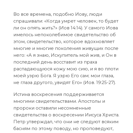
Во все времена, подобно Иову, люди
спрашивали: «Когда умрет человек, то будет
ли он опять жить?» (Иов 14:14). У самого Иова
имелось непоколебимое свидетельство об
этом, свидетельство, которое вдохновляет
многие и многие поколения живущих после
него: «А я знаю, Искупитель мой жив, и Он в
последний день восставит из праха
распадающуюся кожу мою сию, и я во плоти
моей узрю Бога. Я узрю Его сам; мои глаза,
не глаза другого, увидят Его» (Иов. 19:25-27).
Истина воскресения поддерживается
многими свидетельствами. Апостолы и
пророки оставили несомненные
свидетельства о воскресении Иисуса Христа.
Петр утверждал, что они не следуют всяким
басням по этому поводу, но проповедуют,