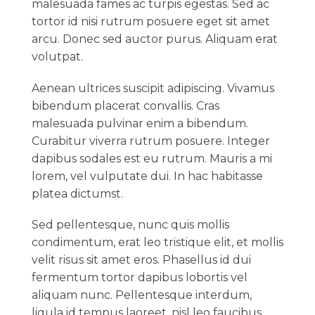
malesuada fames ac turpis egestas. Sed ac
tortor id nisi rutrum posuere eget sit amet
arcu. Donec sed auctor purus. Aliquam erat
volutpat.
Aenean ultrices suscipit adipiscing. Vivamus
bibendum placerat convallis. Cras
malesuada pulvinar enim a bibendum.
Curabitur viverra rutrum posuere. Integer
dapibus sodales est eu rutrum. Mauris a mi
lorem, vel vulputate dui. In hac habitasse
platea dictumst.
Sed pellentesque, nunc quis mollis
condimentum, erat leo tristique elit, et mollis
velit risus sit amet eros. Phasellus id dui
fermentum tortor dapibus lobortis vel
aliquam nunc. Pellentesque interdum,
ligula id tempus laoreet, nisl leo faucibus