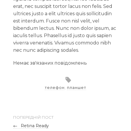
erat, nec suscipit tortor lacus non felis. Sed
ultrices justo a elit ultrices quis sollicitudin
est interdum. Fusce non nisl velit, vel
bibendum lectus. Nunc non dolor ipsum, ac
iaculis tellus. Phasellus id justo quis sapien
viverra venenatis. Vivamus commodo nibh
nec nunc adipiscing sodales.
Немає зв'язаних повідомлень
телефон
,
планшет
ПОПЕРЕДНІЙ ПОСТ
←
Retina Ready