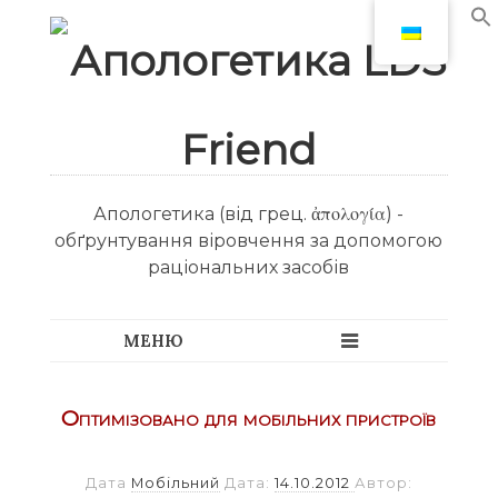
Апологетика (від грец. ἀπολογία) -
обґрунтування віровчення за допомогою
раціональних засобів
Оптимізовано для мобільних пристроїв
Дата
Мобільний
Дата:
14.10.2012
Автор: