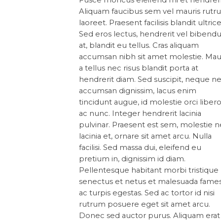
Aliquam faucibus sem vel mauris rut
laoreet. Praesent facilisis blandit ultrice
Sed eros lectus, hendrerit vel biben
at, blandit eu tellus. Cras aliquam
accumsan nibh sit amet molestie. Mau
a tellus nec risus blandit porta at
hendrerit diam. Sed suscipit, neque n
accumsan dignissim, lacus enim
tincidunt augue, id molestie orci liber
ac nunc. Integer hendrerit lacinia
pulvinar. Praesent est sem, molestie 
lacinia et, ornare sit amet arcu. Nulla
facilisi. Sed massa dui, eleifend eu
pretium in, dignissim id diam.
Pellentesque habitant morbi tristique
senectus et netus et malesuada fame
ac turpis egestas. Sed ac tortor id nisi
rutrum posuere eget sit amet arcu.
Donec sed auctor purus. Aliquam erat