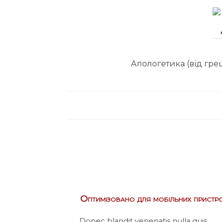
Апологетика (від грец
Оптимізовано для мобільних пристро
Donec blandit venenatis nulla quis