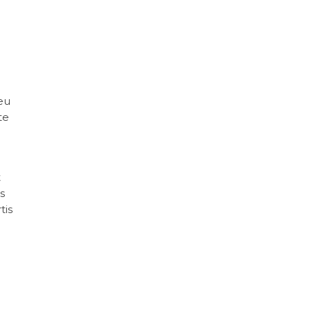
eu
te
t
us
tis