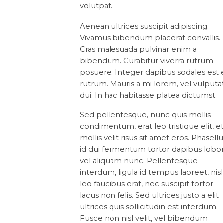
volutpat.
Aenean ultrices suscipit adipiscing.
Vivamus bibendum placerat convallis.
Cras malesuada pulvinar enim a
bibendum. Curabitur viverra rutrum
posuere. Integer dapibus sodales est 
rutrum. Mauris a mi lorem, vel vulputa
dui. In hac habitasse platea dictumst.
Sed pellentesque, nunc quis mollis
condimentum, erat leo tristique elit, e
mollis velit risus sit amet eros. Phasell
id dui fermentum tortor dapibus lobor
vel aliquam nunc. Pellentesque
interdum, ligula id tempus laoreet, nisl
leo faucibus erat, nec suscipit tortor
lacus non felis. Sed ultrices justo a elit
ultrices quis sollicitudin est interdum.
Fusce non nisl velit, vel bibendum