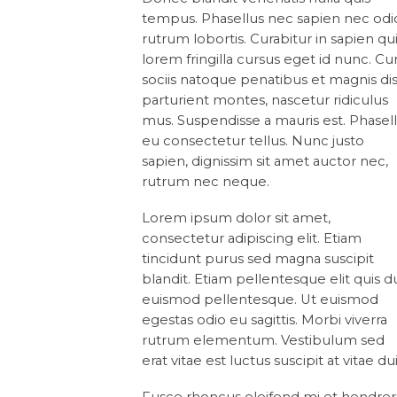
tempus. Phasellus nec sapien nec odi
rutrum lobortis. Curabitur in sapien qu
lorem fringilla cursus eget id nunc. C
sociis natoque penatibus et magnis di
parturient montes, nascetur ridiculus
mus. Suspendisse a mauris est. Phasel
eu consectetur tellus. Nunc justo
sapien, dignissim sit amet auctor nec,
rutrum nec neque.
Lorem ipsum dolor sit amet,
consectetur adipiscing elit. Etiam
tincidunt purus sed magna suscipit
blandit. Etiam pellentesque elit quis d
euismod pellentesque. Ut euismod
egestas odio eu sagittis. Morbi viverra
rutrum elementum. Vestibulum sed
erat vitae est luctus suscipit at vitae dui
Fusce rhoncus eleifend mi et hendreri