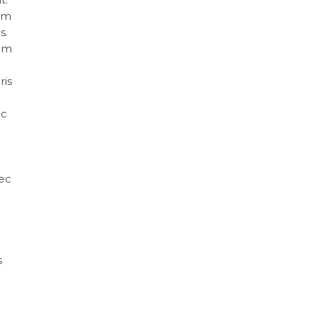
rum
s.
dum
ris
ec
o
nec
s