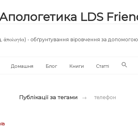
. ἀπολογία) - обґрунтування віровчення за допомого
Домашня
Блог
Книги
Статті
Публікації за тегами
→
телефон
їв