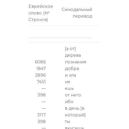
Еврейское
Синодальный
слово (№
перевод
Стронга)
[а от]
дерева
6086
познания
1847
добра
2896
и зла
7451
не
—
ешь
398
от него
—
ибо
—
в день [в
3117
который]
398
ты
—
вкусишь