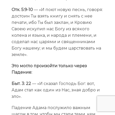
Отк. 5:9-10
— «И поют новую песнь, говоря:
достоин Ты взять книгу и снять с нее
печати, ибо Ты был заклан, и Кровию
Своею искупил нас Богу из всякого
колена и языка, и народа и племени, и
соделал нас царями и священниками
Богу нашему; и мы будем царствовать на
земле».
Это могло произойти только через
Падение:
Быт. 3: 22
— «И сказал Господь Бог: вот,
Адам стал как один из Нас, зная добро и
зло».
Падение Адама послужило важным
шагом в том, чтобы мы стали теми, кем