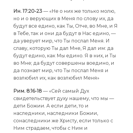
Ин. 17:20-23
— «Не о них же только молю,
но и о верующих в Меня по слову их, да
будут все едино, как Ты, Отче, во Мне, и Я
в Тебе, так и они да будут в Нас едино, —
да уверует мир, что Ты послал Меня. И
славу, которую Ты дал Мне, Я дал им: да
будут едино, как Мы едино. Я в них, и Ты
во Мне; да будут совершены воедино, и
да познает мир, что Ты послал Меня и
возлюбил их, как возлюбил Меня»
Рим. 8:16-18
— «Сей самый Дух
свидетельствует духу нашему, что мы —
дети Божии. А если дети, то и
наследники, наследники Божии,
сонаследники же Христу, если только с
Ним страдаем, чтобы с Ним и