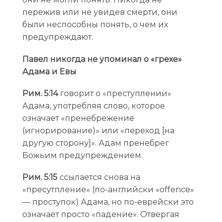
пережив или не увидев смерти, они
были неспособны понять, о чем их
предупреждают.
Павел никогда не упоминал о «грехе»
Адама и Евы
Рим. 5:14
говорит о «преступлении»
Адама, употребляя слово, которое
означает «пренебрежение
(игнорирование)» или «переход [на
другую сторону]». Адам пренебрег
Божьим предупреждением.
Рим. 5:15
ссылается снова на
«пресутпление» (по-английски «offence»
— проступок) Адама, но по-еврейски это
означает просто «падение». Отвергая