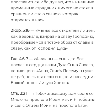
прославиться. Ибо думаю, что нынешние
временные страдания ничего не стоят в
сравнении с тою славою, которая
откроется в нас».
2Кор. 3:18
— «Мы же все открытым лицем,
как в зеркале, взирая на славу Господню,
преображаемся в тот же образ от славы в
славу, как от Господня Духа».
Гал. 4:6-7
— «А как вы — сыны, то Бог
послал в сердца ваши Духа Сына Своего,
вопиющего: «Авва, Отче!» Посему ты уже
не раб, но сын; а если сын, то и наследник
Божий через Иисуса Христа».
Отк. 3:21
— «Побеждающему дам сесть со
Мною на престоле Моем, как и Я победил
и сел с Отцем Моим на престоле Его».