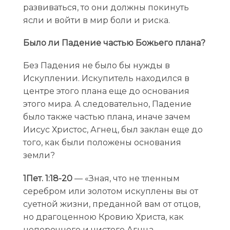
развиваться, то они должны покинуть
ясли и войти в мир боли и риска.
Было ли Падение частью Божьего плана?
Без Падения не было бы нужды в
Искуплении. Искупитель находился в
центре этого плана еще до основания
этого мира. А следовательно, Падение
было также частью плана, иначе зачем
Иисус Христос, Агнец, был заклан еще до
того, как были положены основания
земли?
1Пет. 1:18-20
— «Зная, что не тленным
серебром или золотом искуплены вы от
суетной жизни, преданной вам от отцов,
но драгоценною Кровию Христа, как
непорочного и чистого Агнца,