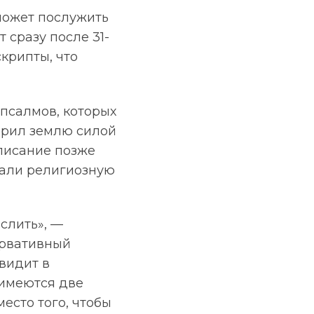
может послужить
 сразу после 31-
скрипты, что
псалмов, которых
ворил землю силой
 писание позже
рали религиозную
ыслить», —
ервативный
видит в
 имеются две
есто того, чтобы