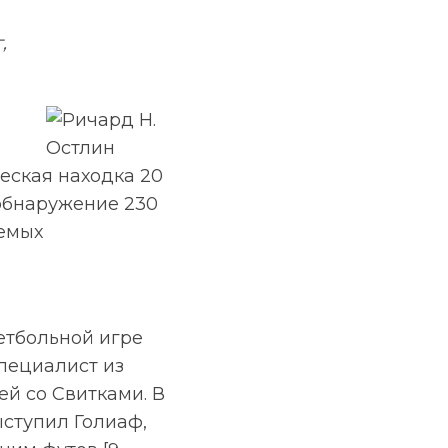
,
еская находка 20
 обнаружение 230
аемых
кетбольной игре
специалист из
й со Свитками. В
ыступил Голиаф,