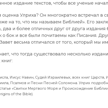
ное издание текстов, чтобы все ученые начал
 оценка Улриха? Он многократно встречал в св
оже на то, что мы называем Библией». Его закл
 два и более отличных друг от друга издания 
 о бок и все были почитаемы как Писания. Дру
авет весьма отличался от того, который мы им
чает, что тогда существовало несколько издан
 книг:
исла, Иисус Навин, Судей Израилевых, всех книг Царств,
иила, Псалмов и Песни Песней Соломона. Улрих подробн
статье «Свитки Мертвого Моря и Происхождение Библии»
rigins of the Bible).