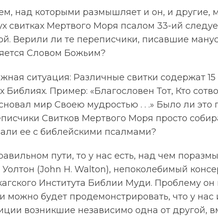
м, над которыми размышляет и он, и другие, 
х свитках Мертвого Моря псалом 33-ий следует
-ой. Верили ли те переписчики, писавшие ману
ляется Словом Божьим?
жная ситуация: Различные свитки содержат 15 
х Библиях. Пример: «Благословен Тот, Кто сот
сновал мир Своею мудростью . . .» Было ли это
еписчики Свитков Мертвого Моря просто соби
али ее с библейскими псалмами?
равильном пути, то у нас есть, над чем поразм
 Уолтон (John H. Walton), непоколебимый конс
кагского Института Библии Муди. Проблему он 
и можно будет продемонстрировать, что у нас
ции возникшие независимо одна от другой, вм