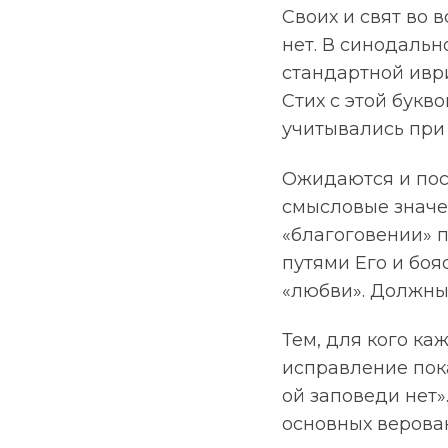
Своих и свят во 
нет. В синодально
стандартной иври
Стих с этой букво
учитывались при
Ожидаются и пос
смысловые значен
«благоговении» п
путями Его и боя
«любви». Должны 
Тем, для кого ка
исправление пока
ой заповеди нет
основных верова