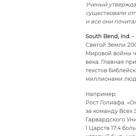
Ученый утверждае
существовали отл
и все они почит
South Bend, Ind.
–
Святой Земли 20
Мировой войны ч
века. Главная п
текстов библейск
миллионами люд
Например:
Рост Голиафа. «О
за команду Всех 
Гарвардского Ун
1 Царств 17:4 бо