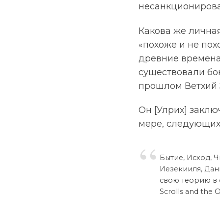
несанкционирован
Какова же личная
«похоже и не пох
древние времена,
существовали бок
прошлом Ветхий З
Он [Улрих] заклю
мере, следующих
Бытие, Исход, Ч
Иезекииля, Дан
свою теорию в 
Scrolls and the O