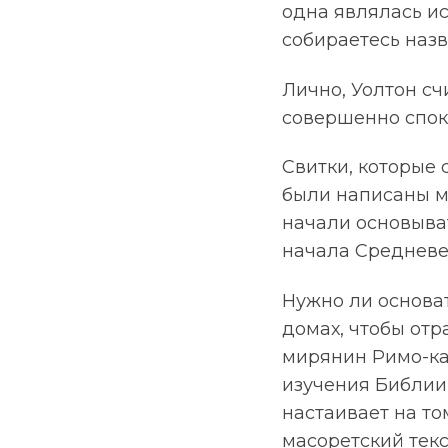
одна являлась ис
собираетесь наз
Лично, Уолтон сч
совершенно спок
Свитки, которые 
были написаны меж
начали основыват
начала Средневе
Нужно ли основат
домах, чтобы отр
мирянин Римо-ка
изучения Библии
настаивает на т
масоретский текс