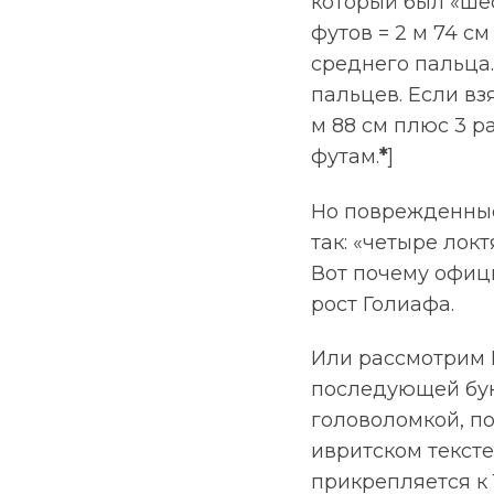
который был «шес
футов = 2 м 74 см
среднего пальца.
пальцев. Если взя
м 88 см плюс 3 ра
футам.
*
]
Но поврежденные
так: «четыре локт
Вот почему офиц
рост Голиафа.
Или рассмотрим П
последующей бук
головоломкой, по
ивритском тексте
прикрепляется к 