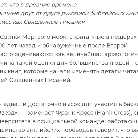
т, что в древние времена
ичные друг от друга рукописи библейских книг
ались как Священные Писания
 Свитки Мертвого моря, спрятанные в пещерах
00 лет назад и обнаруженные после Второй
асто оцениваются как величайшая археологич
ричина такой оценки для большинства людей –
их книг, которые начали изменять детали чит
ей Священных Писаний.
н едва ли достаточно высок для участия в бас
Звезд», — замечает Франк Кросс (Frank Cross), 
иверситета в официальной команде, работающе
льшинство английских переводов говорит, что в