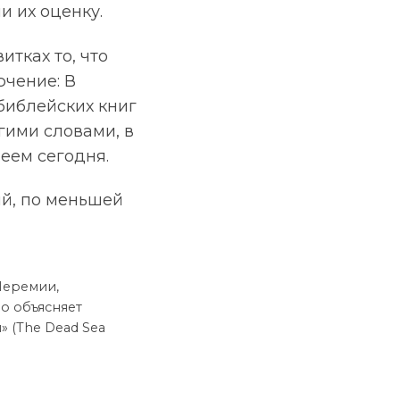
и их оценку.
итках то, что
ючение: В
библейских книг
гими словами, в
еем сегодня.
ий, по меньшей
 Иеремии,
о объясняет
 (The Dead Sea