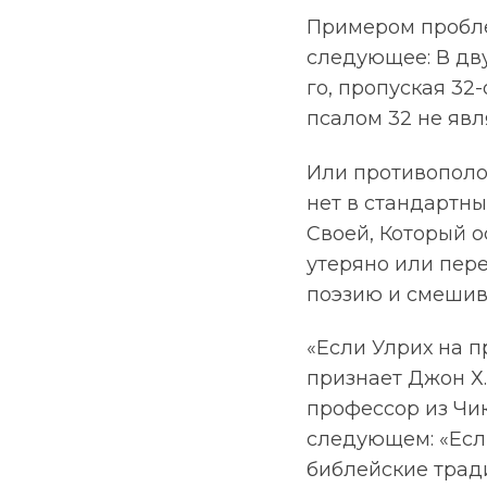
Примером пробле
следующее: В дву
го, пропуская 32
псалом 32 не яв
Или противополо
нет в стандартны
Своей, Который о
утеряно или пер
поэзию и смешив
«Если Улрих на п
признает Джон Х.
профессор из Чи
следующем: «Есл
библейские тради