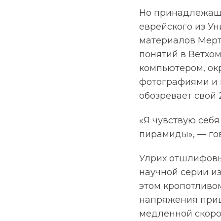
Но принадлежащи
еврейского из У
материалов Мерт
понятий в Ветхо
компьютером, ок
фотографиями и 
обозревает свой 
«Я чувствую себ
пирамиды», — гово
Улрих отшлифовы
научной серии из
этом кропотливом
напряжения приш
медленной скоро