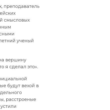
, преподаватель
лейских
ий смысловых
енным
асными
летний ученый
 на вершину
то я сделал это».
официальной
ые будут вехой в
едельного
пы, расстроеные
пустили