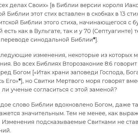
всех делах Своих» [в Библии версии короля Иако
й Библии этот стих вставлен в скобках в 13 стих
тской Библии этого стиха, начинающегося с бу
й есть как в Вульгате, так и у 70 (Септуагинте) 
 переводе синодальной Библии
*
].
ледующие изменения, некоторые из которых м
ия. Во всех Библиях Второзаконие 8:6 говорит 
ред Богом [«Итак храни заповеди Господа, Бога
сь Его»
*
], но Свитки Мертвого моря говорят вме
ли ученые согласиться с этой заменой?
ждое слово Библии вдохновлено Богом, даже т
жется значительным. Тем не менее, как выражае
». Изменения подсказываемые Свитками не ста
ний.