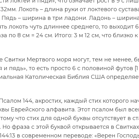
ти локтей и пяди», что означает рост в 9 с ли
 32мм. Локоть – длина руки от локтевого сустав
 Пядь – ширина в три ладони. Ладонь – ширин
ть локоть чуть длиннее среднего, то выходит 6 
за по 8 см = 24 см. Итого: 3 м 12 см, что близко
 Свитки Мертвого моря могут, тем не менее, 
я и пядь», то есть просто 6 с половиной футов [1
иальная Католическая Библия США определяе
салом 144, акростих, каждый стих которого на
вы Еврейского алфавита. Этот псалом был все
тому что стих для одной буквы отсутствует в 
. Но фраза с этой буквой открывается в Свитка
144:13 в современном переводе: «Верен Господь