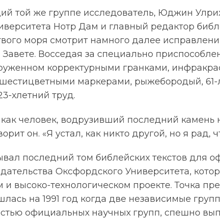
й той же группе исследователь, Юджин Улрих
ниверситета Нотр Дам и главный редактор биб
вого моря смотрит намного далее исправлен
м Завете. Восседая за специально приспособл
руженном корректурными гранками, инфракр
шестицветными маркерами, рыжебородый, 61-
23-хлетний труд.
я как человек, водрузивший последний камень
рит он. «Я устал, как никто другой, но я рад, ч
вал последний том библейских текстов для 
дательства Оксфордского Университета, котор
 и высоко-технологическом проекте. Точка пр
лась на 1991 год когда две независимые груп
стью официальных научных групп, спешно вы