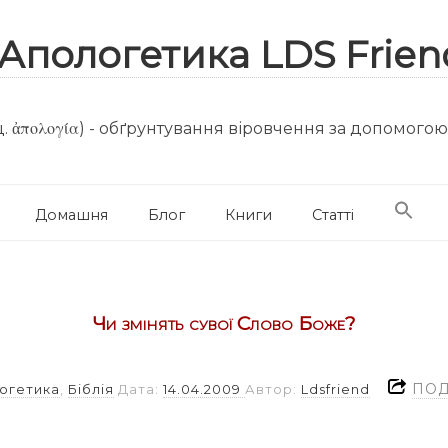
. ἀπολογία) - обґрунтування віровчення за допомого
Домашня
Блог
Книги
Статті
Чи змінять сувої Слово Боже?
ПОД
огетика
,
Біблія
Дата:
14.04.2009
Автор:
Ldsfriend