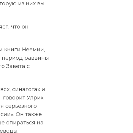
торую из них вы
ет, что он
 и книги Неемии,
ый период раввины
о Завета с
ях, синагогах и
 говорит Улрих,
я серьезного
сии». Он также
е опираться на
реводы.