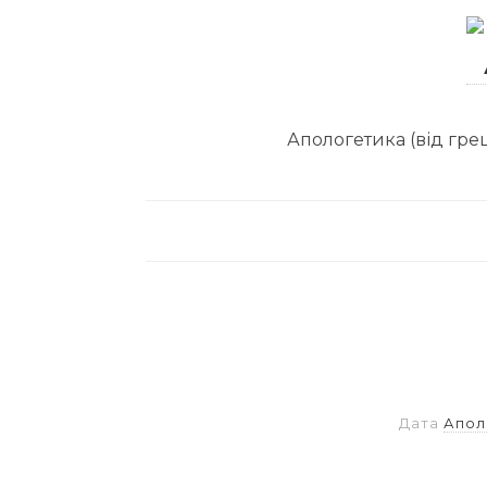
Апологетика (від грец
Дата
Апол