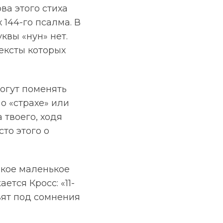
ва этого стиха
 144-го псалма. В
квы «нун» нет.
тексты которых
огут поменять
о «страхе» или
 твоего, ходя
сто этого о
акое маленькое
тся Кросс: «11-
вят под сомнения