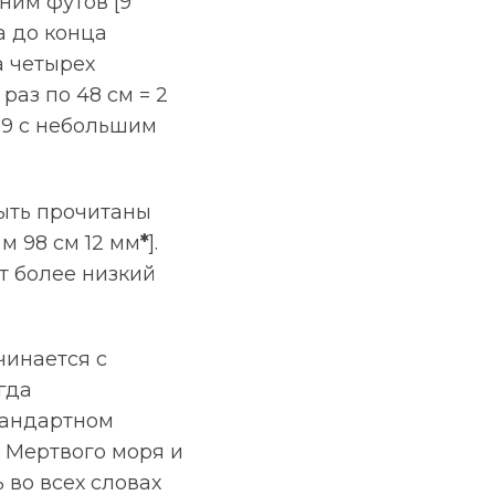
шним футов [9
а до конца
а четырех
раз по 48 см = 2
 к 9 с небольшим
быть прочитаны
 м 98 см 12 мм
*
].
т более низкий
чинается с
гда
стандартном
х Мертвого моря и
 во всех словах