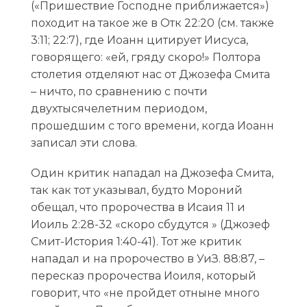
(«Пришествие Господне приближается»)
походит на такое же в Отк 22:20 (см. также
3:11; 22:7), где Иоанн цитирует Иисуса,
говорящего: «ей, гряду скоро!» Полтора
столетия отделяют нас от Джозефа Смита
– ничто, по сравнению с почти
двухтысячелетним периодом,
прошедшим с того времени, когда Иоанн
записал эти слова.
Один критик нападал на Джозефа Смита,
так как тот указывал, будто Мороний
обещал, что пророчества в Исаия 11 и
Иоиль 2:28-32 «скоро сбудутся » (Джозеф
Смит-История 1:40-41). Тот же критик
нападал и на пророчество в УиЗ. 88:87, –
пересказ пророчества Иоиля, который
говорит, что «не пройдет отныне много