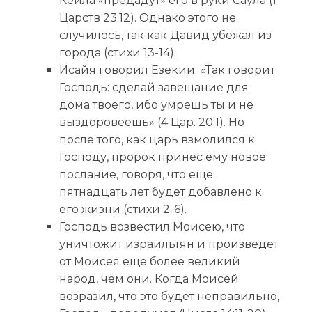
Кеила «предадут» его в руки Саула (1
Царств 23:12). Однако этого не
случилось, так как Давид убежал из
города (стихи 13-14).
Исайя говорил Езекии: «Так говорит
Господь: сделай завещание для
дома твоего, ибо умрешь ты и не
выздоровеешь» (4 Цар. 20:1). Но
после того, как царь взмолился к
Господу, пророк принес ему новое
послание, говоря, что еще
пятнадцать лет будет добавлено к
его жизни (стихи 2-6).
Господь возвестил Моисею, что
уничтожит израильтян и произведет
от Моисея еще более великий
народ, чем они. Когда Моисей
возразил, что это будет неправильно,