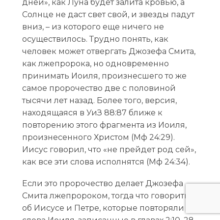
дней», как Луна будет залита кровью, а
Солнце не даст свет свой, и звезды падут
вниз, – из которого еще ничего не
осуществилось. Трудно понять, как
человек может отвергать Джозефа Смита,
как лжепророка, но одновременно
принимать Иоиля, произнесшего то же
самое пророчество две с половиной
тысячи лет назад. Более того, версия,
находящаяся в УиЗ 88:87 ближе к
повторению этого фрагмента из Иоиля,
произнесенного Христом (Мф 24:29).
Иисус говорил, что «не прейдет род сей»,
как все эти слова исполнятся (Мф 24:34).
Если это пророчество делает Джозефа
Смита лжепророком, тогда что говорить
об Иисусе и Петре, которые повторяли