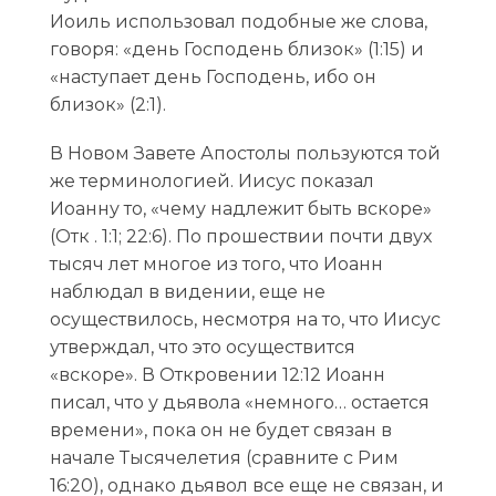
Иоиль использовал подобные же слова,
говоря: «день Господень близок» (1:15) и
«наступает день Господень, ибо он
близок» (2:1).
В Новом Завете Апостолы пользуются той
же терминологией. Иисус показал
Иоанну то, «чему надлежит быть вскоре»
(Отк . 1:1; 22:6). По прошествии почти двух
тысяч лет многое из того, что Иоанн
наблюдал в видении, еще не
осуществилось, несмотря на то, что Иисус
утверждал, что это осуществится
«вскоре». В Откровении 12:12 Иоанн
писал, что у дьявола «немного… остается
времени», пока он не будет связан в
начале Тысячелетия (сравните с Рим
16:20), однако дьявол все еще не связан, и