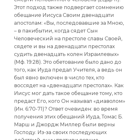
Этот подход также подвергает сомнению
обещание Иисуса Своим двенадцати
апостолам: «Вы, последовавшие за Мною,
– в пакибытии, когда сядет Сын
Человеческий на престоле славы Своей,
сядете и вы на двенадцати престолах
судить двенадцать колен Израилевых»
(Мф. 19:28). Это обетование было дано до
того, как Иуда предал Учителя, а ведь он
был явно включен в число тех, кто
воссядет на «двенадцати престолах». Как
Иисус мог дать такое обещание тому, кто
предаст Его, кого Он называл «диаволом»
(Ин. 6:70-71)? Ответ очевиден: во время
получения этих обещаний Иуда, Томас Б.
Марш и Джордж Миллер были верны
Господу. Из-за своих последующих