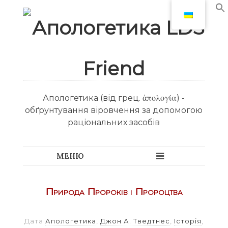
Апологетика (від грец. ἀπολογία) -
обґрунтування віровчення за допомогою
раціональних засобів
Природа Пророків і Пророцтва
Дата
Апологетика
,
Джон А. Тведтнес
,
Історія
,