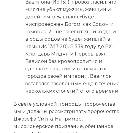
Вавилона (Ис 13:1), провозгласил, что
мидяне убьют мужчин, женщин и
детей, и что Вавилон «будет
ниспровержен Богом, как Содом и
Гоморра, 20 не заселится никогда, и
в роды родов не будет жителей в
нем» (Ис 13:17-20). В 539 году до РХ,
Кир, царь Мидян и Персов, взял
Вавилон без кровопролития и
сделал его одним из столичных
городов своей империи. Вавилон
оставался заселенным еще в течение
нескольких столетий с того времени.
В свете условной природы пророчества
мы и должны рассматривать пророчества
Джозефа Смита. Например,
миссионерское призвание, обещанное