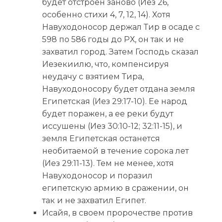
будет отстроен заново (Иез 26,
особенно стихи 4, 7, 12, 14). Хотя
Навуходоносор держал Тир в осаде с
598 по 586 годы до РХ, он так и не
захватил город. Затем Господь сказал
Иезекиилю, что, компенсируя
неудачу с взятием Тира,
Навуходоносору будет отдана земля
Египетская (Иез 29:17-10). Ее народ
будет поражен, а ее реки будут
иссушены (Иез 30:10-12; 32:11-15), и
земля Египетская останется
необитаемой в течение сорока лет
(Иез 29:11-13). Тем не менее, хотя
Навуходоносор и поразил
египетскую армию в сражении, он
так и не захватил Египет.
Исайя, в своем пророчестве против