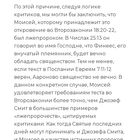
По этой причине, следуя логике
критиков, мы могли бы заключить, что
Моисей, которому принадлежит это
откровение во Второзаконии 18:20-22,
был лжепророком. В Числах 25:13 он
говорил во имя Господне, что Финеес, его
внучатый племянник, будет вечно
обладать священством. Тем не менее,
если текст в Послании Евреям 7:11-12
верен, Аароново священство не вечно. В
данном конкретном случае, Моисей
удовлетворяет требованиям теста во
Второзаконии более точно, чем Джозеф
Смит в большинстве примеров
«лжепророчеств», цитируемых
критиками. Как тогда Святые последних
дней могут принимать и Джозефа Смита,
и Моисея в качестве истинных пророков,