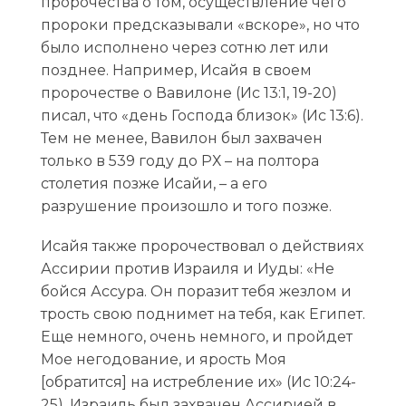
пророчества о том, осуществление чего
пророки предсказывали «вскоре», но что
было исполнено через сотню лет или
позднее. Например, Исайя в своем
пророчестве о Вавилоне (Ис 13:1, 19-20)
писал, что «день Господа близок» (Ис 13:6).
Тем не менее, Вавилон был захвачен
только в 539 году до РХ – на полтора
столетия позже Исайи, – а его
разрушение произошло и того позже.
Исайя также пророчествовал о действиях
Ассирии против Израиля и Иуды: «Не
бойся Ассура. Он поразит тебя жезлом и
трость свою поднимет на тебя, как Египет.
Еще немного, очень немного, и пройдет
Мое негодование, и ярость Моя
[обратится] на истребление их» (Ис 10:24-
25). Израиль был захвачен Ассирией в