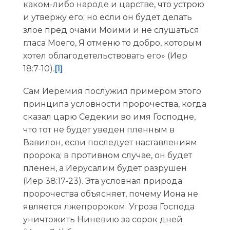
каком-либо народе и царстве, что устрою
и утвержу его; но если он будет делать
злое пред очами Моими и не слушаться
гласа Моего, Я отменю то добро, которым
хотел облагодетельствовать его» (Иер
18:7-10).
[1]
Сам Иеремия послужил примером этого
принципа условности пророчества, когда
сказал царю Седекии во имя Господне,
что тот не будет уведен пленным в
Вавилон, если последует наставлениям
пророка; в противном случае, он будет
пленен, а Иерусалим будет разрушен
(Иер 38:17-23). Эта условная природа
пророчества объясняет, почему Иона не
является лжепророком. Угроза Господа
уничтожить Ниневию за сорок дней