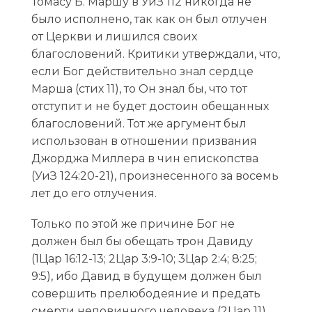
Томасу Б. Маршу в УиЗ 112 никогда не
было исполнено, так как он был отлучен
от Церкви и лишился своих
благословений. Критики утверждали, что,
если Бог действительно знал сердце
Марша (стих 11), то Он знал бы, что тот
отступит и не будет достоин обещанных
благословений. Тот же аргумент был
использован в отношении призвания
Джорджа Миллера в чин епископства
(УиЗ 124:20-21), произнесенного за восемь
лет до его отлучения.
Только по этой же причине Бог не
должен был бы обещать трон Давиду
(1Цар 16:12-13; 2Цар 3:9-10; 3Цар 2:4; 8:25;
9:5), ибо Давид в будущем должен был
совершить прелюбодеяние и предать
смерти неповинного человека (2Цар 11).