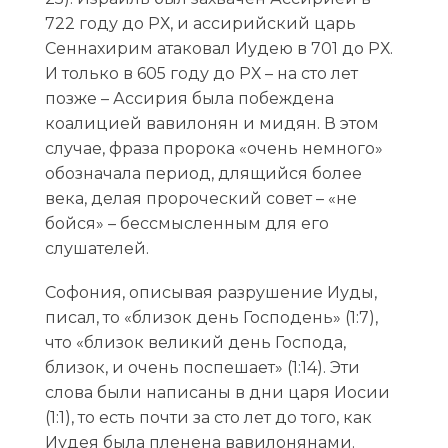
722 году до РХ, и ассирийский царь
Сеннахирим атаковал Иудею в 701 до РХ.
И только в 605 году до РХ – на сто лет
позже – Ассирия была побеждена
коалицией вавилонян и мидян. В этом
случае, фраза пророка «очень немного»
обозначала период, длящийся более
века, делая пророческий совет – «не
бойся» – бессмысленным для его
слушателей.
Софония, описывая разрушение Иуды,
писал, то «близок день Господень» (1:7),
что «близок великий день Господа,
близок, и очень поспешает» (1:14). Эти
слова были написаны в дни царя Иосии
(1:1), то есть почти за сто лет до того, как
Иудея была пленена вавилонянами.