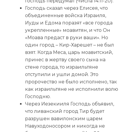
Господь передумал (Числа 14:11-20).
Господь сказал через Елисея, что
объединенные войска Израиля,
Иуды и Едома поразят «все города
укрепленные» моавитян, и что Он
«Моава предаст в руки ваши». Но
один город – Кир-Харешет – не был
взят. Когда Меса, царь моавитский,
принес в жертву своего сына на
стене города, то израильтяне
отступили и ушли домой. Это
пророчество не было исполнено, так
как израильтяне не исполнили волю
Господню.
Через Иезекииля Господь объявил,
что ливанский город Тир будет
разрушен вавилонским царем
Навуходоносором и никогда не