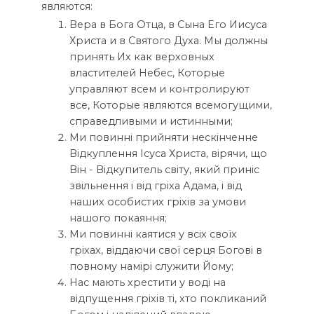
являются:
Вера в Бога Отца, в Сына Его Иисуса
Христа и в Святого Духа. Мы должны
принять Их как верховных
властителей Небес, Которые
управляют всем и контролируют
все, Которые являются всемогущими,
справедливыми и истинными;
Ми повинні прийняти нескінченне
Відкуплення Ісуса Христа, вірячи, що
Він - Відкупитель світу, який приніс
звільнення і від гріха Адама, і від
наших особистих гріхів за умови
нашого покаяння;
Ми повинні каятися у всіх своїх
гріхах, віддаючи свої серця Богові в
повному намірі служити Йому;
Нас мають хрестити у воді на
відпущення гріхів ті, хто покликаний