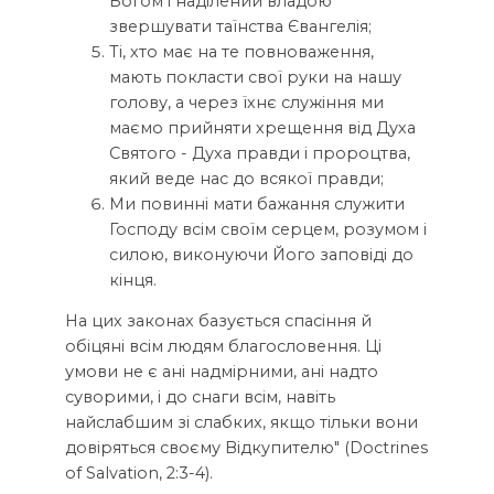
Богом і наділений владою
звершувати таїнства Євангелія;
Ті, хто має на те повноваження,
мають покласти свої руки на нашу
голову, а через їхнє служіння ми
маємо прийняти хрещення від Духа
Святого - Духа правди і пророцтва,
який веде нас до всякої правди;
Ми повинні мати бажання служити
Господу всім своїм серцем, розумом і
силою, виконуючи Його заповіді до
кінця.
На цих законах базується спасіння й
обіцяні всім людям благословення. Ці
умови не є ані надмірними, ані надто
суворими, і до снаги всім, навіть
найслабшим зі слабких, якщо тільки вони
довіряться своєму Відкупителю" (Doctrines
of Salvation, 2:3-4).