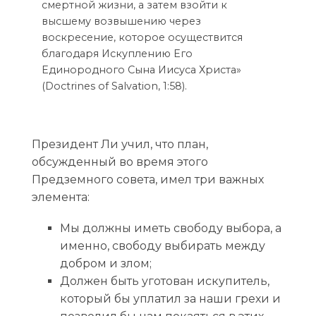
смертной жизни, а затем взойти к
высшему возвышению через
воскресение, которое осуществится
благодаря Искуплению Его
Единородного Сына Иисуса Христа»
(Doctrines of Salvation, 1:58).
Президент Ли учил, что план,
обсужденный во время этого
Предземного совета, имел три важных
элемента:
Мы должны иметь свободу выбора, а
именно, свободу выбирать между
добром и злом;
Должен быть уготован искупитель,
который бы уплатил за наши грехи и