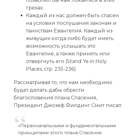
позволил бы нам покаяться в этих
грехах;
Каждый из нас должен быть спасен
на условии послушания законам и
таинствам Евангелия. Каждый из
живущих когда-либо будет иметь
возможность услышать это
Евангелие, а также принять или
отвергнуть его (Stand Ye in Holy
Places, стр. 235-236).
Рассматривая то, что нам необходимо
будет делать дабы обрести
благословения плана Спасения,
Президент Джозеф Филдинг Смит писал:
«Первоначальными и фундаментальными
принципами этого плана Спасения