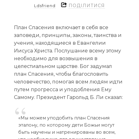
ПОДІЛИТИСЯ
Ldsfriend
План Спасения включает в себя все
заповеди, принципы, законы, таинства и
учения, находящиеся в Евангелии
Иисуса Христа. Послушание всему этому
необходимо для возвышения в
целестиальном царстве. Бог задумал
план Спасения, чтобы благословить
человечество, помогая всем людям идти
путем прогресса и уподобления Ему
Самому. Президент Гарольд Б. Ли сказал:
«Мы можем уподобить план Спасения
эталону, по которому дети Божьи могут
быть научены и натренированы во всем,