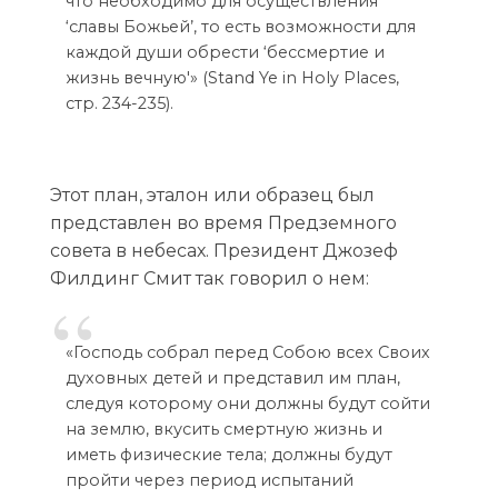
что необходимо для осуществления
‘славы Божьей’, то есть возможности для
каждой души обрести ‘бессмертие и
жизнь вечную'» (Stand Ye in Holy Places,
стр. 234-235).
Этот план, эталон или образец был
представлен во время Предземного
совета в небесах. Президент Джозеф
Филдинг Смит так говорил о нем:
«Господь собрал перед Собою всех Своих
духовных детей и представил им план,
следуя которому они должны будут сойти
на землю, вкусить смертную жизнь и
иметь физические тела; должны будут
пройти через период испытаний