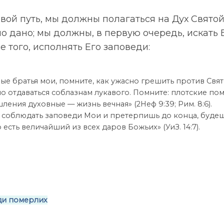
ой путь, мы должны полагаться на Дух Святой
о дано; мы должны, в первую очередь, искать 
е того, исполнять Его заповеди:
ые братья мои, помните, как ужасно грешить против Свято
но отдаваться соблазнам лукавого. Помните: плотские по
ления духовные — жизнь вечная» (2Неф 9:39; Рим. 8:6).
 соблюдать заповеди Мои и претерпишь до конца, буде
 есть величайший из всех даров Божьих» (УиЗ. 14:7).
ди померлих