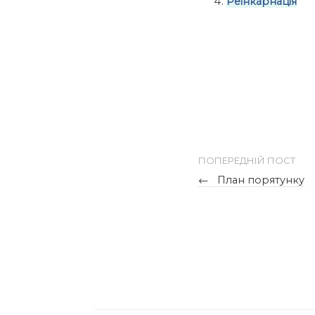
Реінкарнація
ПОПЕРЕДНІЙ ПОСТ
←
План порятунку