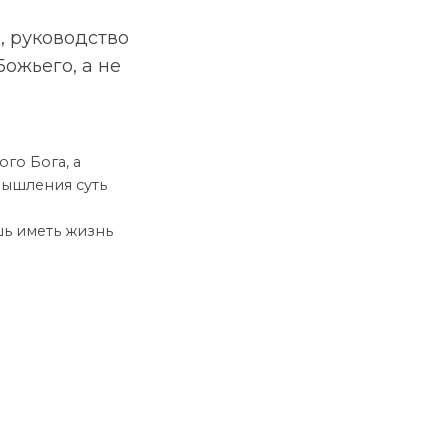
, руководство
Божьего, а не
го Бога, а
мышления суть
шь иметь жизнь