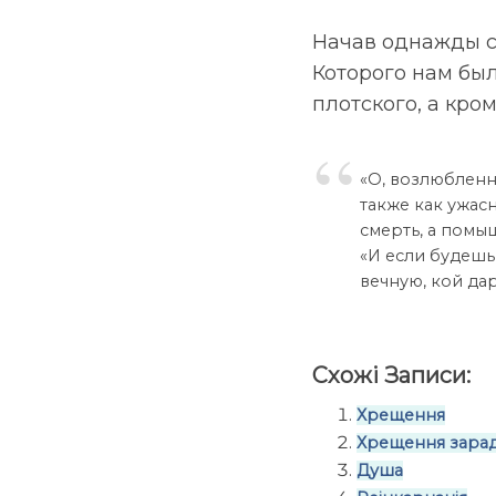
Начав однажды св
Которого нам был
плотского, а кром
«О, возлюбленн
также как ужас
смерть, а помыш
«И если будешь
вечную, кой дар
Схожі Записи:
Хрещення
Хрещення зара
Душа