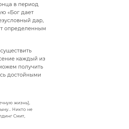
конца в период
ую «Бог дает
безусловный дар,
ует определенным
 осуществить
есение каждый из
 можем получить
ясь достойными
ечную жизнь],
Сыну… Никто не
лдинг Смит,