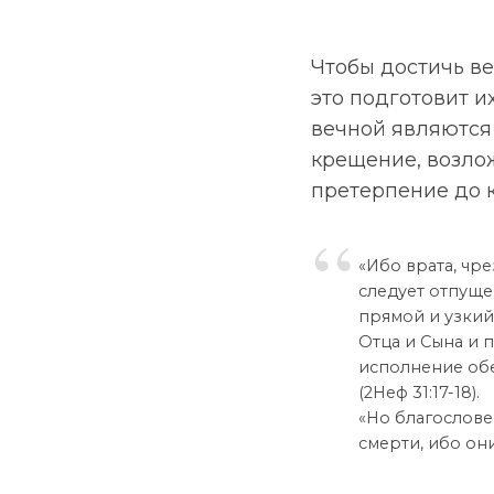
Чтобы достичь в
это подготовит 
вечной являются
крещение, возлож
претерпение до 
«Ибо врата, чр
следует отпуще
прямой и узкий
Отца и Сына и 
исполнение обе
(2Неф 31:17-18).
«Но благослове
смерти, ибо они