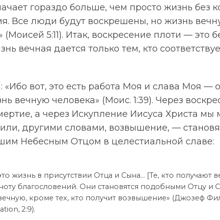
ачает гораздо больше, чем просто жизнь без 
я. Все люди будут воскрешены, но жизнь вечн
(Моисей 5:11). Итак, воскресение плоти — это 
изнь вечная дается только тем, кто соответств
: «Ибо вот, это есть работа Моя и слава Моя —
нь вечную человека» (Моис. 1:39). Через воскр
мертие, а через Искупление Иисуса Христа мы
 или, другими словами, возвышение, — станов
шим Небесным Отцом в целестиальной славе:
то жизнь в присутствии Отца и Сына… [Те, кто получают в
ноту благословений. Они становятся подобными Отцу и 
вечную, кроме тех, кто получит возвышение» (Джозеф Фи
tion, 2:9).