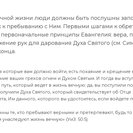
ечной жизни люди должны быть послушны запо
их к пребыванию с Ним. Первыми шагами к обр
 первоначальные принципы Евангелия: вера, п
ение рук для дарования Духа Святого (см. Сим
конца.
ез которые вам должно войти, есть покаяние и крещение 
ние ваших грехов огнем и Духом Святым. И тогда вы вступ
 путь, который ведет в жизнь вечную; да, вы поступили п
получили Духа Святого, который свидетельствует об Отце 
та, Им данного, которого вы удостоитесь, если войдете 
нны те, кто пребывают верными и претерпевают, будь то
 унаследуют жизнь вечную» (УиЗ. 50:5).