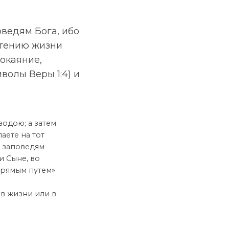
ведям Бога, ибо
етению жизни
окаяние,
волы Веры 1:4) и
водою; а затем
аете на тот
о заповедям
и Сыне, во
прямым путем»
 в жизни или в