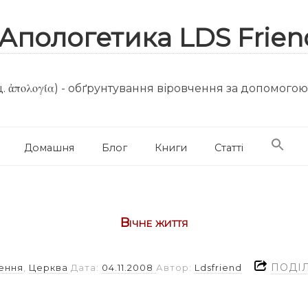
. ἀπολογία) - обґрунтування віровчення за допомого
Домашня
Блог
Книги
Статті
Вічне життя
ПОДІ
ення
,
Церква
Дата:
04.11.2008
Автор:
Ldsfriend