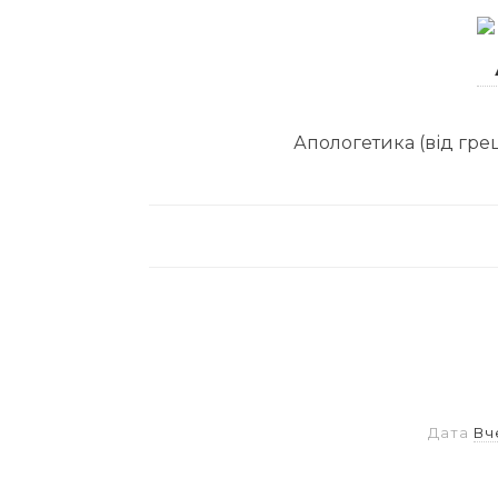
Апологетика (від грец
Дата
Вч