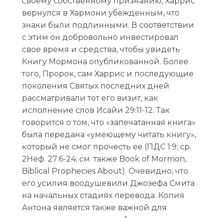
своему собственному признанию, Харрис
вернулся в Хармони убежденным, что
знаки были подлинными. В соответствии
с этим он добровольно инвестировал
свое время и средства, чтобы увидеть
Книгу Мормона опубликованной. Более
того, Пророк, сам Харрис и последующие
поколения Святых последних дней
рассматривали тот его визит, как
исполнение слов Исайи 29:11-12. Так
говорится о том, что «запечатанная книга»
была передана «умеющему читать книгу»,
который не смог прочесть ее (ПДС 1:9; ср.
2Неф. 27:6-24; см. также Book of Mormon,
Biblical Prophecies About). Очевидно, что
его усилия воодушевили Джозефа Смита
на начальных стадиях перевода. Копия
Антона является также важной для