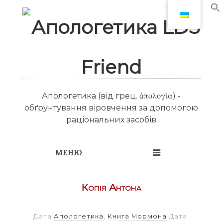
Апологетика (від грец. ἀπολογία) -
обґрунтування віровчення за допомогою
раціональних засобів
Копія Антона
Дата
Апологетика
,
Книга Мормона
Дата: