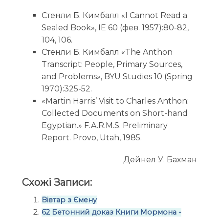
Стенли Б. Кимбалл «I Cannot Read a
Sealed Book», IE 60 (фев. 1957):80-82,
104, 106.
Стенли Б. Кимбалл «The Anthon
Transcript: People, Primary Sources,
and Problems», BYU Studies 10 (Spring
1970):325-52.
«Martin Harris’ Visit to Charles Anthon:
Collected Documents on Short-hand
Egyptian.» F.A.R.M.S. Preliminary
Report. Provo, Utah, 1985.
Дейнел У. Бахман
Схожі Записи:
Вівтар з Ємену
62 Бетонний доказ Книги Мормона -