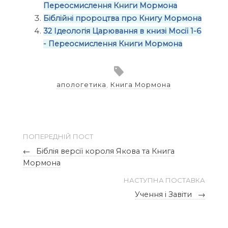
Переосмислення Книги Мормона
Біблійні пророцтва про Книгу Мормона
32 Ідеологія Царювання в книзі Мосії 1-6
- Переосмислення Книги Мормона
апологетика
,
Книга Мормона
ПОПЕРЕДНІЙ ПОСТ
←
Біблія версії короля Якова та Книга
Мормона
НАСТУПНА ПОСТАВКА
Учення і Завіти
→