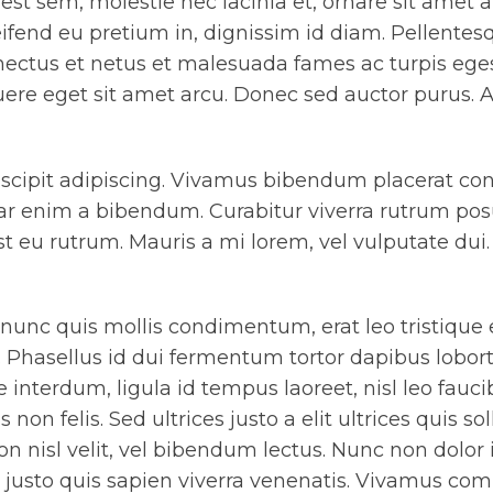
est sem, molestie nec lacinia et, ornare sit amet arc
ifend eu pretium in, dignissim id diam. Pellentes
nectus et netus et malesuada fames ac turpis eges
uere eget sit amet arcu. Donec sed auctor purus. 
scipit adipiscing. Vivamus bibendum placerat conv
r enim a bibendum. Curabitur viverra rutrum posu
t eu rutrum. Mauris a mi lorem, vel vulputate dui.
unc quis mollis condimentum, erat leo tristique eli
s. Phasellus id dui fermentum tortor dapibus lobor
 interdum, ligula id tempus laoreet, nisl leo fauci
s non felis. Sed ultrices justo a elit ultrices quis sol
n nisl velit, vel bibendum lectus. Nunc non dolor 
id justo quis sapien viverra venenatis. Vivamus c