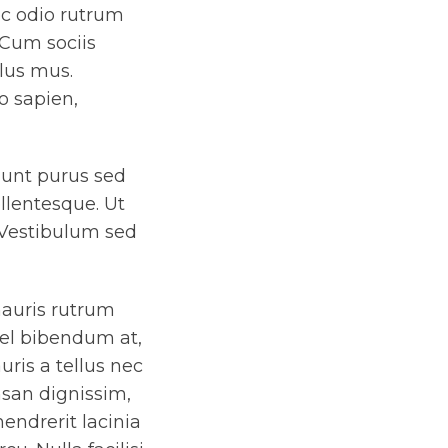
ec odio rutrum
. Cum sociis
lus mus.
o sapien,
dunt purus sed
llentesque. Ut
 Vestibulum sed
mauris rutrum
 vel bibendum at,
ris a tellus nec
msan dignissim,
hendrerit lacinia