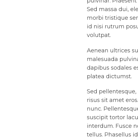
pulvinar. Praesent 
Sed massa dui, ele
morbi tristique se
id nisi rutrum pos
volutpat.
Aenean ultrices su
malesuada pulvina
dapibus sodales es
platea dictumst.
Sed pellentesque, n
risus sit amet ero
nunc. Pellentesque
suscipit tortor lacu
interdum. Fusce no
tellus. Phasellus 