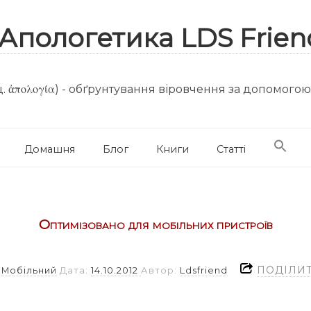
. ἀπολογία) - обґрунтування віровчення за допомого
Домашня
Блог
Книги
Статті
Оптимізовано для мобільних пристроїв
ПОДІЛИ
а
Мобільний
Дата:
14.10.2012
Автор:
Ldsfriend