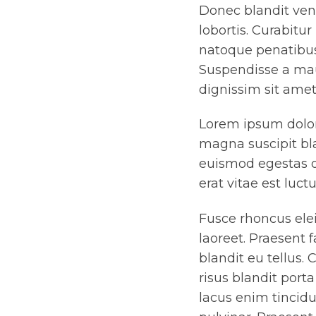
Donec blandit ven
lobortis. Curabitur
natoque penatibus
Suspendisse a maur
dignissim sit ame
Lorem ipsum dolor 
magna suscipit bla
euismod egestas o
erat vitae est luctu
Fusce rhoncus ele
laoreet. Praesent f
blandit eu tellus.
risus blandit port
lacus enim tincidu