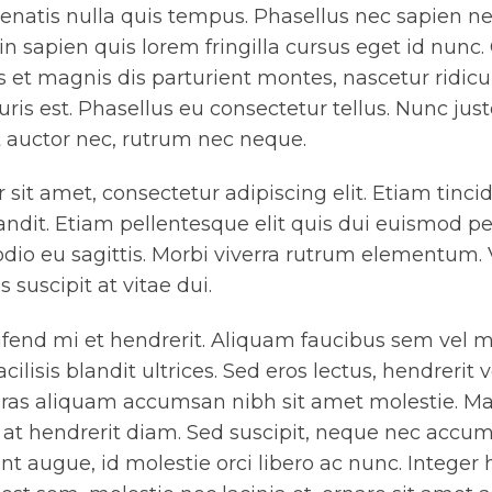
enatis nulla quis tempus. Phasellus nec sapien n
 in sapien quis lorem fringilla cursus eget id nunc
 et magnis dis parturient montes, nascetur ridicu
is est. Phasellus eu consectetur tellus. Nunc just
t auctor nec, rutrum nec neque.
sit amet, consectetur adipiscing elit. Etiam tinci
ndit. Etiam pellentesque elit quis dui euismod pe
dio eu sagittis. Morbi viverra rutrum elementum.
s suscipit at vitae dui.
ifend mi et hendrerit. Aliquam faucibus sem vel 
acilisis blandit ultrices. Sed eros lectus, hendrerit
 Cras aliquam accumsan nibh sit amet molestie. Mau
a at hendrerit diam. Sed suscipit, neque nec accu
nt augue, id molestie orci libero ac nunc. Integer 