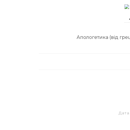
Апологетика (від грец
Дат