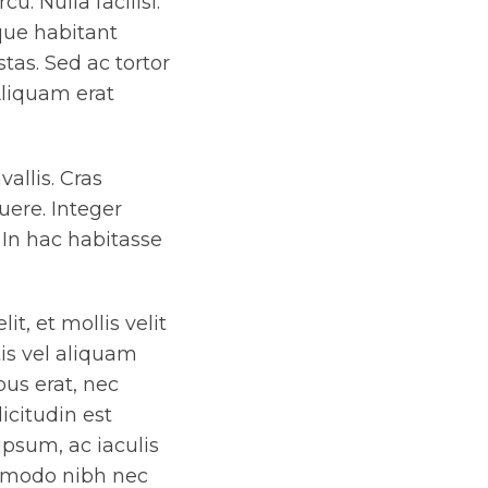
u. Nulla facilisi.
que habitant
tas. Sed ac tortor
Aliquam erat
allis. Cras
ere. Integer
 In hac habitasse
t, et mollis velit
tis vel aliquam
bus erat, nec
licitudin est
ipsum, ac iaculis
ommodo nibh nec