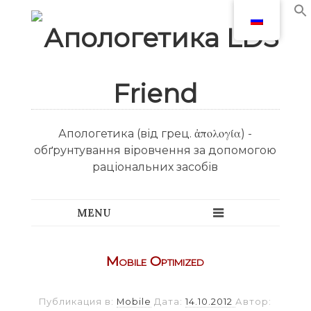
Апологетика (від грец. ἀπολογία) -
обґрунтування віровчення за допомогою
раціональних засобів
Mobile Optimized
Публикация в:
Mobile
Дата:
14.10.2012
Автор: