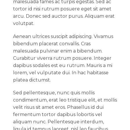
malesuada fames ac turpis egestas. Sed ac
tortor id nisi rutrum posuere eget sit amet
arcu. Donec sed auctor purus. Aliquam erat
volutpat.
Aenean ultrices suscipit adipiscing. Vivamus
bibendum placerat convallis. Cras
malesuada pulvinar enim a bibendum.
Curabitur viverra rutrum posuere. Integer
dapibus sodales est eu rutrum. Mauris a mi
lorem, vel vulputate dui. In hac habitasse
platea dictumst.
Sed pellentesque, nunc quis mollis
condimentum, erat leo tristique elit, et mollis
velit risus sit amet eros. Phasellus id dui
fermentum tortor dapibus lobortis vel
aliquam nunc. Pellentesque interdum,
ligula id tempus laoreet, nisl leo faucibus