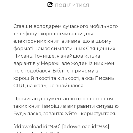
ПОДІЛИТИСЯ
Ставши володарем сучасного мобільного
телефону і хорошої читалки для
електронних книг, виявив, що в цьому
форматі немає симпатичних Священних
Писань. Точніше, я знайшов кілька
варіантів у Мережі, але жоден із них мені
не сподобався. Біблії є, причому в
хорошій якості та кількості, а ось Писань
СПД, на жаль, не знайшлося.
Прочитав документацію про створення
таких книг і вирішив виправити ситуацію.
Будь ласка, завантажуйте і користуйтеся.
[ddownload id=930] [ddownload id=934]