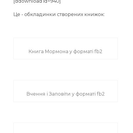
[ddownload id=940]
Це - обкладинки створених книжок:
Книга Мормона у форматі fb2
Вчення і Заповіти у форматі fb2