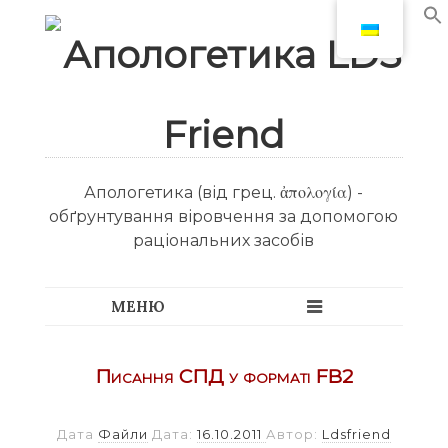
Апологетика (від грец. ἀπολογία) -
обґрунтування віровчення за допомогою
раціональних засобів
Писання СПД у форматі FB2
Дата
Файли
Дата:
16.10.2011
Автор:
Ldsfriend