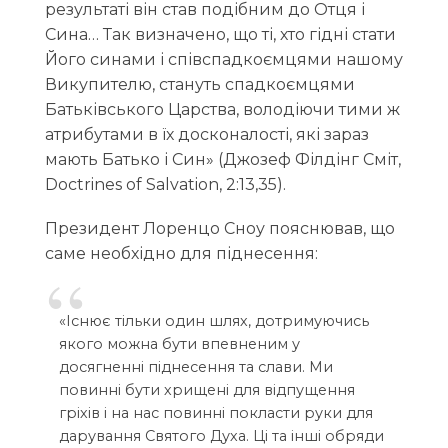
результаті він став подібним до Отця і
Сина… Так визначено, що ті, хто гідні стати
Його синами і співспадкоємцями нашому
Викупителю, стануть спадкоємцями
Батьківського Царства, володіючи тими ж
атрибутами в їх досконалості, які зараз
мають Батько і Син» (Джозеф Філдінг Сміт,
Doctrines of Salvation, 2:13,35).
Президент Лоренцо Сноу пояснював, що
саме необхідно для піднесення:
«Існює тільки один шлях, дотримуючись
якого можна бути впевненим у
досягненні піднесення та слави. Ми
повинні бути хрищені для відпущення
гріхів і на нас повинні покласти руки для
дарування Святого Духа. Ці та інші обряди