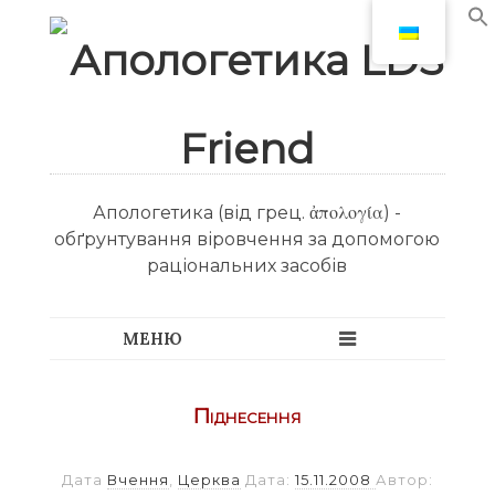
Апологетика (від грец. ἀπολογία) -
обґрунтування віровчення за допомогою
раціональних засобів
Піднесення
Дата
Вчення
,
Церква
Дата:
15.11.2008
Автор: