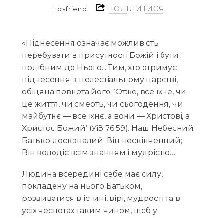
ПОДІЛИТИСЯ
Ldsfriend
«Піднесення означає можливість
перебувати в присутності Божій і бути
подібним до Нього... Тим, хто отримує
піднесення в целестіальному царстві,
обіцяна повнота його. ‘Отже, все їхне, чи
це життя, чи смерть, чи сьогодення, чи
майбутнє — все їхнє, а вони — Христові, а
Христос Божий’ (УіЗ 76:59). Наш Небесний
Батько досконалий; Він нескінченний;
Він володіє всім знанням і мудрістю…
Людина всередині себе має силу,
покладену на нього Батьком,
розвиватися в істині, вірі, мудрості та в
усіх чеснотах таким чином, щоб у