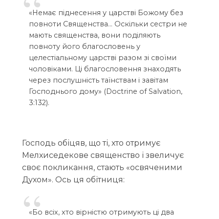
«Немає піднесення у царстві Божому без
повноти Священства… Оскільки сестри не
мають священства, вони поділяють
повноту його благословень у
целестіальному царстві разом зі своїми
чоловіками. Ці благословення знаходять
через послушність таїнствам і завітам
Господнього дому» (Doctrine of Salvation,
3:132).
Господь обіцяв, що ті, хто отримує
Мелхиседекове священство і звеличує
своє покликання, стають «освяченими
Духом». Ось ця обітниця:
«Бо всіх, хто вірністю отримують ці два