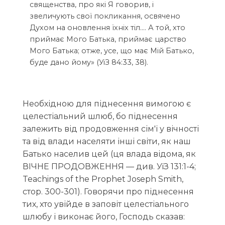
священства, про які Я говорив, і
звеличують свої покликання, освячено
Духом на оновлення їхніх тіл.… А той, хто
приймає Мого Батька, приймає царство
Мого Батька; отже, усе, що має Мій Батько,
буде дано йому» (УіЗ 84:33, 38).
Необхідною для піднесення вимогою є
целестіальний шлюб, бо піднесення
залежить від продовження сім'ї у вічності
та від влади населяти інші світи, як наш
Батько населив цей (ця влада відома, як
ВІЧНЕ ПРОДОВЖЕННЯ — див. УїЗ 131:1-4;
Teachings of the Prophet Joseph Smith,
стор. 300-301). Говорячи про піднесення
тих, хто увійде в заповіт целестіального
шлюбу і виконає його, Господь сказав: