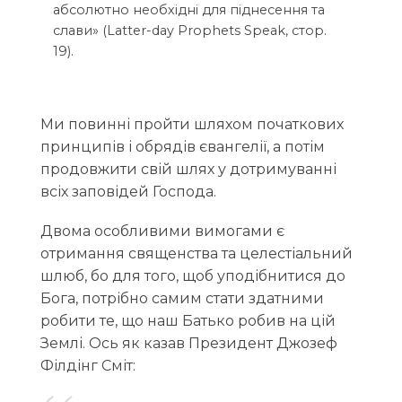
абсолютно необхідні для піднесення та
слави» (Latter-day Prophets Speak, стор.
19).
Ми повинні пройти шляхом початкових
принципів і обрядів євангелії, а потім
продовжити свій шлях у дотримуванні
всіх заповідей Господа.
Двома особливими вимогами є
отримання священства та целестіальний
шлюб, бо для того, щоб уподібнитися до
Бога, потрібно самим стати здатними
робити те, що наш Батько робив на цій
Землі. Ось як казав Президент Джозеф
Філдінг Сміт: