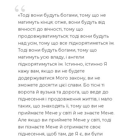
«Тоді вони будуть богами, тому що не
матимуть кінця; отже, вони будуть від
вічності до вічності, тому що
продовжуватимуться; тоді вони будуть
над усім, тому що все підкорятиметься їм.
Тоді вони будуть богами, тому що
матимуть усю владу, і ангели
підкорятимуться їм. Істинно, істинно Я
кажу вам, якщо ви не будете
додержуватися Мого закону, ви не
зможете досягти цієї слави. Бо тісні ті
ворота й вузька та дорога, що веде до
піднесення і продовження життів, і мало
таких, що знаходять її, тому що ви не
приймаєте Мене у світі й не знаєте Мене.
Але якщо ви приймете Мене у світі, тоді
ви пізнаєте Мене й отримаєте своє
піднесення, щоб там, де Я є, ви були