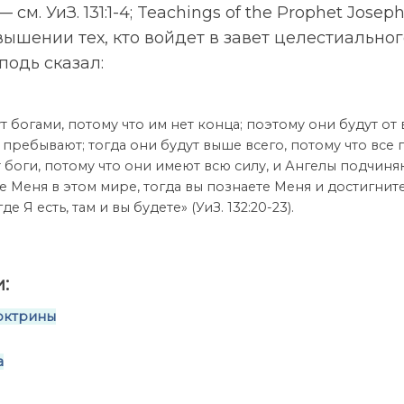
 УиЗ. 131:1-4; Teachings of the Prophet Joseph 
звышении тех, кто войдет в завет целестиальног
подь сказал:
т богами, потому что им нет конца; поэтому они будут от 
 пребывают; тогда они будут выше всего, потому что все 
т боги, потому что они имеют всю силу, и Ангелы подчин
е Меня в этом мире, тогда вы познаете Меня и достигнит
е Я есть, там и вы будете» (УиЗ. 132:20-23).
:
октрины
а