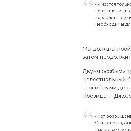
«Имеется тольк
возвышения и с
возложить руки
необходимы для 
Мы должны пройт
затем продолжит
Двумя особыми т
целестиальный бр
способными делат
Президент Джозе
«Нет возвышени
Священства, он
вместе со свои