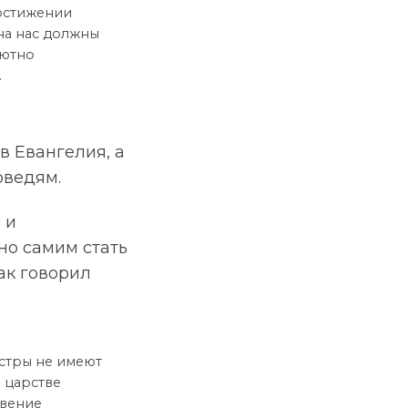
достижении
на нас должны
лютно
.
 Евангелия, а
оведям.
 и
но самим стать
ак говорил
естры не имеют
 царстве
овение