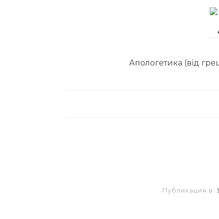
Апологетика (від грец
Публикация в: