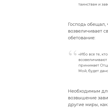
таинствам и заве
Господь обещал, 
возвеличивает св
обетование:
«Ибо все те, кт
возвеличивают 
принимает Отца
Мой, будет дано 
Необходимым для
возвышение завис
другие миры, как