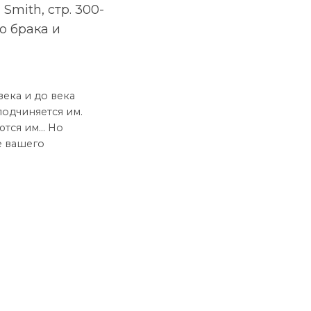
Smith, стр. 300-
о брака и
века и до века
подчиняется им.
яются им… Но
е вашего