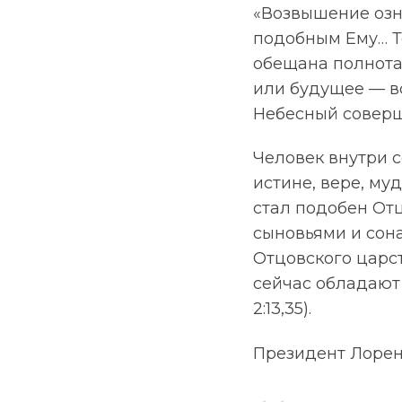
«Возвышение озн
подобным Ему… Т
обещана полнота е
или будущее — всё
Небесный соверш
Человек внутри с
истине, вере, му
стал подобен Отц
сыновьями и сон
Отцовского царст
сейчас обладают 
2:13,35).
Президент Лорен