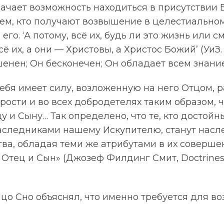
ачает возможность находиться в присутствии 
ем, кто получают возвышение в целестиальном
го. ‘А потому, всё их, будь ли это жизнь или 
 их, а они — Христовы, а Христос Божий’ (УиЗ.
енен; Он бесконечен; Он обладает всем знани
ебя имеет силу, возложенную на него Отцом, р
дрости и во всех добродетелях таким образом, ч
у и Сыну… Так определено, что те, кто достойны
аследниками нашему Искупителю, станут нас
ва, обладая теми же атрибутами в их соверше
Отец и Сын» (Джозеф Филдинг Смит, Doctrines o
цо Сно объяснял, что именно требуется для в