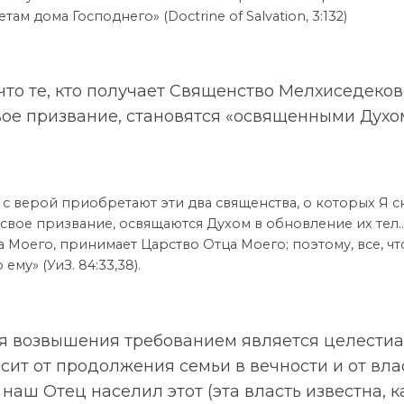
там дома Господнего» (Doctrine of Salvation, 3:132)
что те, кто получает Священство Мелхиседеков
ое призвание, становятся «освященными Духом
о с верой приобретают эти два священства, о которых Я ск
свое призвание, освящаются Духом в обновление их тел… 
 Моего, принимает Царство Отца Моего; поэтому, все, чт
ему» (УиЗ. 84:33,38).
 возвышения требованием является целестиа
ит от продолжения семьи в вечности и от вла
 наш Отец населил этот (эта власть известна, 