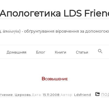
. ἀπολογία) - обґрунтування віровчення за допомого
Домашняя
Блог
Книги
Статьи
Возвышение
ПО
Учение
,
Церковь
Дата:
15.11.2008
Автор:
Ldsfriend