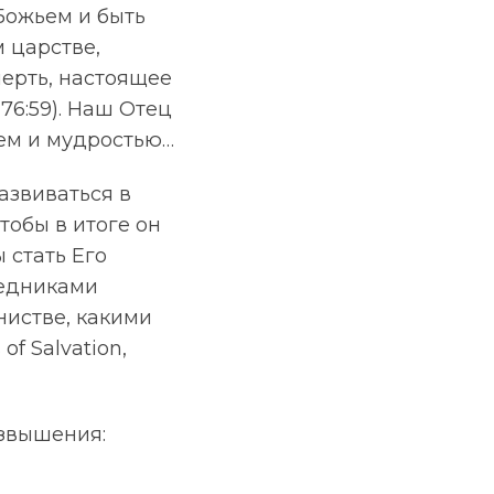
Божьем и быть
 царстве,
смерть, настоящее
 76:59). Наш Отец
ем и мудростью…
азвиваться в
тобы в итоге он
 стать Его
ледниками
нистве, какими
f Salvation,
озвышения: