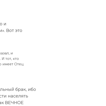
о и
». Вот это
азал, и
И тот, кто
о имеет Отец
льный брак, ибо
сти населять
как ВЕЧНОЕ