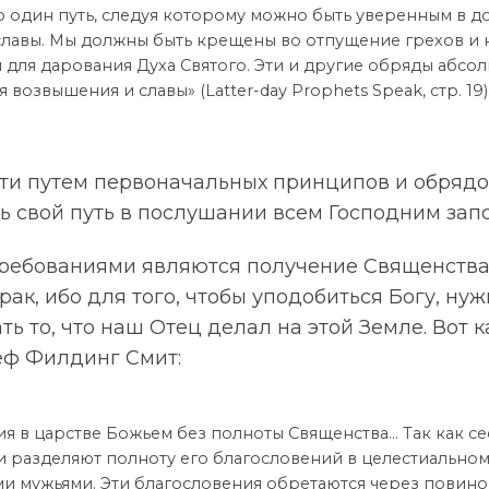
о один путь, следуя которому можно быть уверенным в 
лавы. Мы должны быть крещены во отпущение грехов и 
 для дарования Духа Святого. Эти и другие обряды абсо
возвышения и славы» (Latter-day Prophets Speak, стр. 19)
и путем первоначальных принципов и обрядов
ь свой путь в послушании всем Господним зап
ребованиями являются получение Священства
ак, ибо для того, чтобы уподобиться Богу, нуж
ь то, что наш Отец делал на этой Земле. Вот к
ф Филдинг Смит:
я в царстве Божьем без полноты Священства… Так как с
и разделяют полноту его благословений в целестиальном
ми мужьями. Эти благословения обретаются через повин