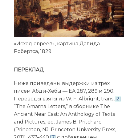
«Исход евреев», картина Давида
Робертса, 1829
ПЕРЕКЛАД
Ниже приведены выдержки из трех
писем Абди-Хебы — EA 287, 289 и 290.
Переводы взяты из W. F. Albright, trans.,
[2]
“The Amarna Letters,” в сборнике The
Ancient Near East: An Anthology of Texts
and Pictures, ed. James B. Pritchard
(Princeton, NJ: Princeton University Press,
2011), 437–440,
с добавлением
[3]