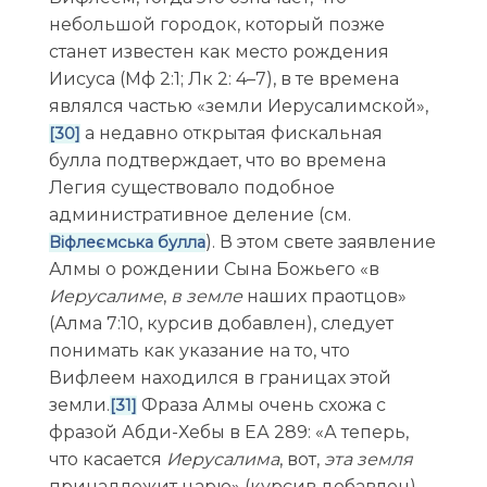
небольшой городок, который позже
станет известен как место рождения
Иисуса (Мф 2:1; Лк 2: 4–7), в те времена
являлся частью «земли Иерусалимской»,
а недавно открытая фискальная
[30]
булла подтверждает, что во времена
Легия существовало подобное
административное деление (см.
). В этом свете заявление
Віфлеємська булла
Алмы о рождении Сына Божьего «в
Иерусалиме
,
в земле
наших праотцов»
(Алма 7:10, курсив добавлен), следует
понимать как указание на то, что
Вифлеем находился в границах этой
земли.
Фраза Алмы очень схожа с
[31]
фразой Абди-Хебы в ЕА 289: «А теперь,
что касается
Иерусалима
, вот,
эта земля
принадлежит царю» (курсив добавлен).