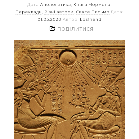
Дата
Апологетика
,
Книга Мормона
,
Переклади
,
Різні автори
,
Святе Письмо
Дата:
01.05.2020
Автор:
Ldsfriend
ПОДІЛИТИСЯ