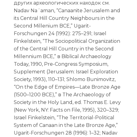
других археологических находок см.
Nadav Naʾaman, “Canaanite Jerusalem and
its Central Hill Country Neighbours in the
Second Millenium BCE,” Ugarit-
Forschungen 24 (1992): 275–291; Israel
Finkelstein, “The Sociopolitical Organization
of the Central Hill Country in the Second
Millennium BCE,” в Biblical Archaeology
Today, 1990, Pre-Congress Symposium,
Supplement (Jerusalem: Israel Exploration
Society, 1993), 110–131; Shlomo Bunimovitz,
“On the Edge of Empires—Late Bronze Age
(1500–1200 BCE),” в The Archaeology of
Society in the Holy Land, ed. Thomas E. Levy
(New York, NY: Facts on File, 1995), 320–329;
Israel Finkelstein, “The Territorial-Political
System of Canaan in the Late Bronze Age,”
Ugarit-Forschungen 28 (1996): 1–32; Nadav