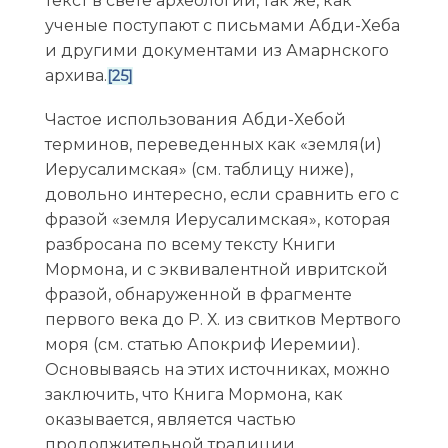
текст в свете археологии, так же, как
ученые поступают с письмами Абди-Хеба
и другими документами из Амарнского
архива.
[25]
Частое использования Абди-Хебой
терминов, переведенных как «земля(и)
Иерусалимская» (см. таблицу ниже),
довольно интересно, если сравнить его с
фразой «земля Иерусалимская», которая
разбросана по всему тексту Книги
Мормона, и с эквивалентной ивритской
фразой, обнаруженной в фрагменте
первого века до Р. Х. из свитков Мертвого
моря (см. статью Апокриф Иеремии).
Основываясь на этих источниках, можно
заключить, что Книга Мормона, как
оказывается, является частью
продолжительной традиции,