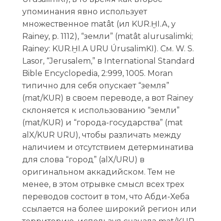
упоминания явно использует
множественное matât (ил KUR.ḪI.A, у
Rainey, p. 1112), “земли” (matât alurusalimki;
Rainey: KUR.ḪI.A URU ÚrusalimKI). См. W. S.
Lasor, “Jerusalem,” в International Standard
Bible Encyclopedia, 2:999, 1005. Moran
типично для себя опускает “земля”
(mat/KUR) в своем переводе, а вот Rainey
склоняется к использованию “земли”
(mat/KUR) и “города-государства” (mat
alX/KUR URU), чтобы различать между
наличием и отсутствием детерминатива
для слова “город” (alX/URU) в
оригинальном аккадийском. Тем не
менее, в этом отрывке смысл всех трех
переводов состоит в том, что Абди-Хеба
ссылается на более широкий регион или