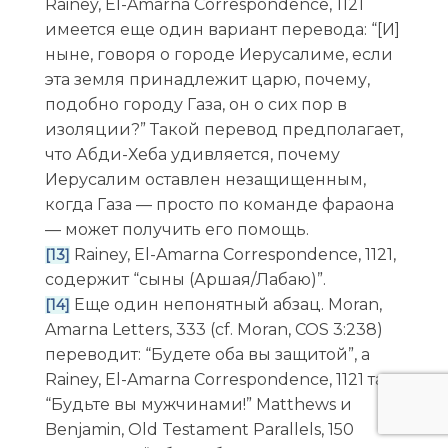
Rainey, El-Amarna Correspondence, 1121
имеется еще один вариант перевода: “[И]
ныне, говоря о городе Иерусалиме, если
эта земля принадлежит царю, почему,
подобно городу Газа, он о сих пор в
изоляции?” Такой перевод предполагает,
что Абди-Хеба удивляется, почему
Иерусалим оставлен незащищенным,
когда Газа — просто по команде фараона
— может получить его помощь.
Rainey, El-Amarna Correspondence, 1121,
[13]
содержит “сыны (Аршая/Лабаю)”.
Еще один непонятный абзац. Moran,
[14]
Amarna Letters, 333 (cf. Moran, COS 3:238)
переводит: “Будете оба вы защитой”, а
Rainey, El-Amarna Correspondence, 1121 так:
“Будьте вы мужчинами!” Matthews и
Benjamin, Old Testament Parallels, 150