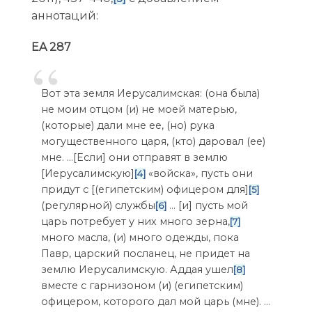
аннотаций:
EA 287
Вот эта земля Иерусалимская: (она была)
не моим отцом (и) не моей матерью,
(которые) дали мне ее, (но) рука
могущественного царя, (кто) даровал (ее)
мне. …[Если] они отправят в землю
[Иерусалимскую]
«войска», пусть они
[4]
придут с [(египетским) офицером для]
[5]
(регулярной) службы
… [и] пусть мой
[6]
царь потребует у них много зерна,
[7]
много масла, (и) много одежды, пока
Павр, царский посланец, не придет на
землю Иерусалимскую. Аддая ушел
[8]
вместе с гарнизоном (и) (египетским)
офицером, которого дал мой царь (мне). …