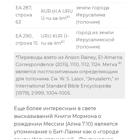
EA 287,
земли города
KUR.ḪI.A URU
строка
Иерусалима
KI
Ú-ru-sa-lim
63
(топоним)
город из земли
EA 290,
URU KUR Ú-
Иерусалимской
KI
строка 15
ru-sa-lim
(топоним)
*Переводы взято из Anson Rainey, El-Amarna
KI
Correspondence (2015), 1110, 1112, 1124. Метка
является постпозитивным определяющим
для топонима. См. W. S. Lasor, “Jerusalem,” in
International Standard Bible Encyclopedia
(1979), 2:999, 1004–1005.
Еще более интересным в свете
высказываний Книги Мормона о
рождении Мессии (Алма 7:10) является
упоминание о Бит-Лахми как о «городе