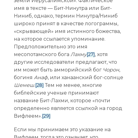
земли Иерусалимской». Фактическое
имя в тексте — Бит-Нинутра или Бит-
Ниниб, однако, термин Нинутра/Ниниб
широко принят в качестве логограммы,
«скрывающей» имя истинного божества,
на которое ссылается упоминание.
Предположительно это имя
месопотамского бога
Лахму
, хотя
[27]
другие исследователи предлагают, что
им может быть амморийский бог
Чорон
,
богиня
Анаф
, или ханаанский бог-солнце
Шемеш
.
Тем не менее, многие
[28]
библейские ученые принимают
название Бит-Лахми, которое «почти
определенно является ссылкой на город
Вифлеем».
[29]
Если мы принимаем это указание на
Вифлеем, тогда это означает, что