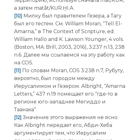
территорию, используя сначала mat/KUR,
а затем matât/KUR.ḪI.A.
Милку был правителем Гезера, а Тагу
[10]
был его тестем.
См. William Moran, “Tell El-
Amarna,” в The Context of Scripture, ed.
William Hallo and K. Lawson Younger, 4 vols.
(Boston, MA: Brill, 2003, 2016), 3:237 n.13, 238
n.6. Далее мы ссылаемся на эту работу как
на COS.
По словам Moran, COS 3:238 n.7, Рубуту,
[11]
вероятно, был городом между
Иерусалимом и Гезером. Albright, “Amarna
Letters,” 437 n.19 помещает его “где-то в
регионе юго-западнее Мегиддо и
Таанаха”.
Значение этого выражения не ясно.
[12]
Как Albright передает его, Абди-Хеба
аргументирует тем, что Иерусалим