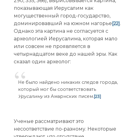
290, 335, 366), вырисовывается картина,
показывающая Иерусалим как
могущественный город-государство,
доминировавший на южном нагорье
.
[22]
Однако эта картина не согласуется с
археологией Иерусалима, которая мало
или совсем не проявляется в
четырнадцатом веке до нашей эры. Как
сказал один археолог:
Не было найдено никаких следов города,
который мог бы соответствовать
Урусалиму
из Амарнских писем.
[23]
Ученые рассматривают это
несоответствие по-разному. Некоторые
утверждают, что отсутствие