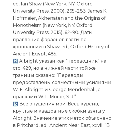
ed. Ian Shaw (New York, NY: Oxford
University Press, 2000), 265–283; James K.
Hoffmeier, Akhenaten and the Origins of
Monotheism (New York, NY: Oxford
University Press, 2015), 62–90. Даты
правления фараонов взяты по
хронологии в Shaw, ed., Oxford History of
Ancient Egypt, 485.
Albright указан как “переводчик” на
[2]
стр. 429, но в нижней части той же
траницы сказано: “Переводы
предоставлены совместными усилиями
W. F. Albright и George Mendenhall, с
правками W. L. Moran, S. J.”
Все опущения мои. Весь курсив,
[3]
круглые и квадратные скобки взяты у
Albright. Значение этих меток объяснено
в Pritchard, ed., Ancient Near East, xxviii: “В