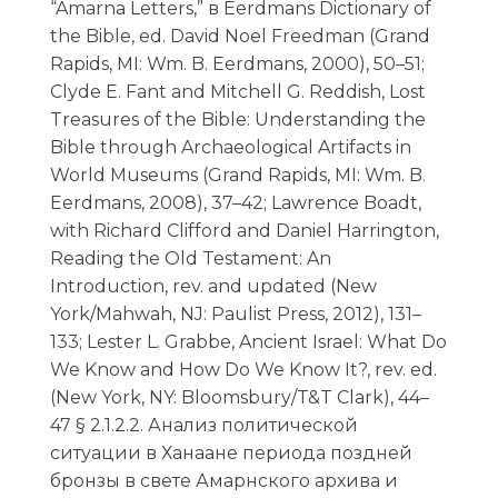
“Amarna Letters,” в Eerdmans Dictionary of
the Bible, ed. David Noel Freedman (Grand
Rapids, MI: Wm. B. Eerdmans, 2000), 50–51;
Clyde E. Fant and Mitchell G. Reddish, Lost
Treasures of the Bible: Understanding the
Bible through Archaeological Artifacts in
World Museums (Grand Rapids, MI: Wm. B.
Eerdmans, 2008), 37–42; Lawrence Boadt,
with Richard Clifford and Daniel Harrington,
Reading the Old Testament: An
Introduction, rev. and updated (New
York/Mahwah, NJ: Paulist Press, 2012), 131–
133; Lester L. Grabbe, Ancient Israel: What Do
We Know and How Do We Know It?, rev. ed.
(New York, NY: Bloomsbury/T&T Clark), 44–
47 § 2.1.2.2. Анализ политической
ситуации в Ханаане периода поздней
бронзы в свете Амарнского архива и