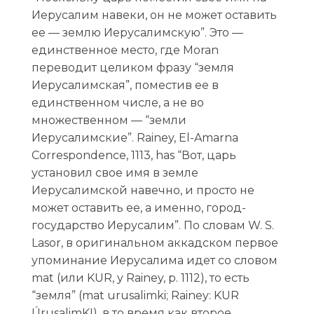
Иерусалим навеки, он не может оставить
ее — землю Иерусалимскую”. Это —
единственное место, где Moran
переводит целиком фразу “земля
Иерусалимская”, поместив ее в
единственном числе, а не во
множественном — “земли
Иерусалимские”. Rainey, El-Amarna
Correspondence, 1113, has “Вот, царь
установил свое имя в земле
Иерусалимской навечно, и просто не
может оставить ее, а именно, город-
государство Иерусалим”. По словам W. S.
Lasor, в оригинальном аккадском первое
упоминание Иерусалима идет со словом
mat (или KUR, у Rainey, p. 1112), то есть
“земля” (mat urusalimki; Rainey: KUR
ÚrusalimKI), в то время как второе