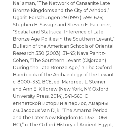
Naʾaman, “The Network of Canaanite Late
Bronze Kingdoms and the City of Ashdod,”
Ugarit-Forschungen 29 (1997): 599–626;
Stephen H. Savage and Steven E. Falconer,
“Spatial and Statistical Inference of Late
Bronze Age Polities in the Southern Levant,”
Bulletin of the American Schools of Oriental
Research 330 (2003): 31–45; Nava Panitz-
Cohen, “The Southern Levant (Cisjordan)
During the Late Bronze Age,” в The Oxford
Handbook of the Archaeology of the Levant
c. 8000–332 BCE, ed. Margreet L. Steiner
and Ann E. Killbrew (New York, NY: Oxford
University Press, 2014), 541–560. О
египетской истории в период Амарны
см. Jacobus Van Dijk, “The Amarna Period
and the Later New Kingdom (c. 1352–1069
BC),” в The Oxford History of Ancient Egypt,