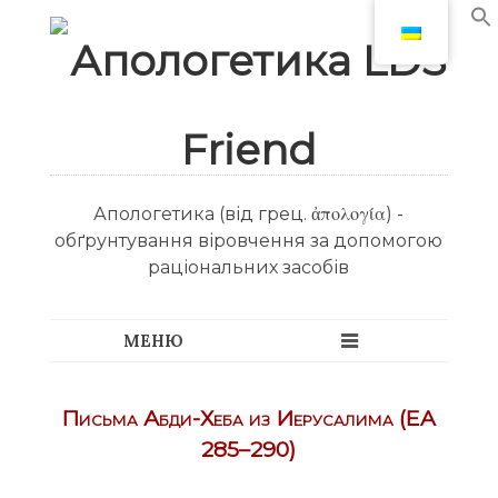
Апологетика (від грец. ἀπολογία) -
обґрунтування віровчення за допомогою
раціональних засобів
Письма Абди-Хеба из Иерусалима (EA
285–290)