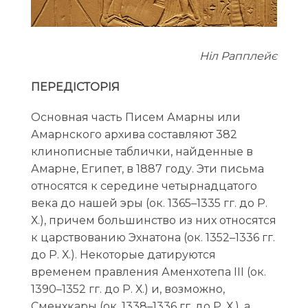
Ніл Рапплейє
ПЕРЕДІСТОРІЯ
Основная часть Писем Амарны или
Амарнского архива составляют 382
клинописные таблички, найденные в
Амарне, Египет, в 1887 году. Эти письма
относятся к середине четырнадцатого
века до нашей эры (ок. 1365–1335 гг. до Р.
Х.), причем большинство из них относятся
к царствованию Эхнатона (ок.
1352–1336 гг.
до Р. Х.). Некоторые датируются
временем правления Аменхотепа III (ок.
1390–1352 гг. до Р. Х.) и, возможно,
Сменхкары (ок. 1338–1336 гг. до Р. Х.), а