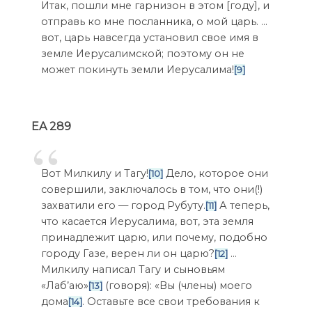
Итак, пошли мне гарнизон в этом [году], и
отправь ко мне посланника, о мой царь. …
вот, царь навсегда установил свое имя в
земле Иерусалимской; поэтому он не
может покинуть земли Иерусалима!
[9]
EA 289
Вот Милкилу и Тагу!
Дело, которое они
[10]
совершили, заключалось в том, что они(!)
захватили его — город Рубуту.
А теперь,
[11]
что касается Иерусалима, вот, эта земля
принадлежит царю, или почему, подобно
городу Газе, верен ли он царю?
…
[12]
Милкилу написал Тагу и сыновьям
«Лаб’аю»
(говоря): «Вы (члены) моего
[13]
дома
. Оставьте все свои требования к
[14]