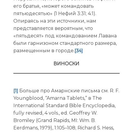
его братья, «может командовать
пятьюдесятью» (1 Нефий 3:31; 4:1).
Опираясь на эти источники, нам
представляется вероятным, что
«пятьдесят» под командованием Лавана
были гарнизоном стандартного размера,
размещенным в городе.
[34]
ВИНОСКИ
Больше про Амарнские письма см. R. F.
[1]
Youngblood, “Amarna Tablets,” в The
International Standard Bible Encyclopedia,
fully revised, 4 vols., ed. Geoffrey W.
Bromiley (Grand Rapids, MI: Wm. B.
Eerdmans, 1979), 1:105–108; Richard S. Hess,