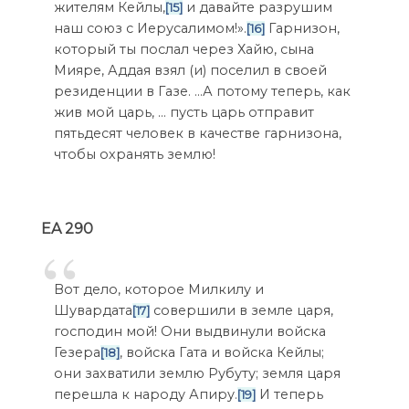
жителям Кейлы,
и давайте разрушим
[15]
наш союз с Иерусалимом!».
Гарнизон,
[16]
который ты послал через Хайю, сына
Мияре, Аддая взял (и) поселил в своей
резиденции в Газе. …А потому теперь, как
жив мой царь, … пусть царь отправит
пятьдесят человек в качестве гарнизона,
чтобы охранять землю!
EA 290
Вот дело, которое Милкилу и
Шувардата
совершили в земле царя,
[17]
господин мой! Они выдвинули войска
Гезера
, войска Гата и войска Кейлы;
[18]
они захватили землю Рубуту; земля царя
перешла к народу Апиру.
И теперь
[19]