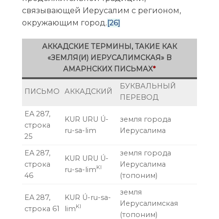
связывающей Иерусалим с регионом,
окружающим город.
[26]
АККАДСКИЕ ТЕРМИНЫ, ТАКИЕ КАК
«ЗЕМЛЯ(И) ИЕРУСАЛИМСКАЯ» В
АМАРНСКИХ ПИСЬМАХ
*
БУКВАЛЬНЫЙ
ПИСЬМО
АККАДСКИЙ
ПЕРЕВОД
EA 287,
KUR URU Ú-
земля города
строка
ru-sa-lim
Иерусалима
25
EA 287,
земля города
KUR URU Ú-
строка
Иерусалима
KI
ru-sa-lim
46
(топоним)
земля
EA 287,
KUR Ú-ru-sa-
Иерусалимская
KI
строка 61
lim
(топоним)