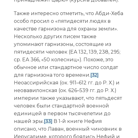
Также интересно отметить, что Абди-Хеба
особо просил о «пятидесяти людях в
качестве гарнизона для охраны земли».
Несколько других писем также
упоминают гарнизоны, состоящие из
пятидесяти человек (ЕА 132, 139, 238, 295;
ср. ЕА 366, «50 колесниц»). Похоже, это
обычное или стандартное число солдат
для гарнизона того времени.
[32]
Неоассирийская (ок. 911–612 гг. до Р. Х.) и
неовавилонская (ок. 626–539 гг. до Р. Х.)
империи также указывают, что пятьдесят
человек были стандартной военной
единицей в первом тысячелетии до
нашей эры.
В 1-й книге Нефия
[33]
описано, что Лаван, военный чиновник в
Иерусалиме, которого боялись Нефий и