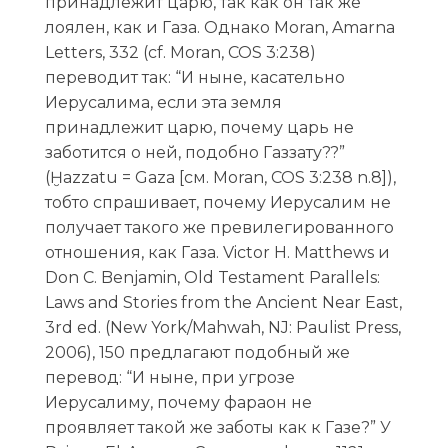
принадлежит царю, так как он так же
лоялен, как и Газа. Однако Moran, Amarna
Letters, 332 (cf. Moran, COS 3:238)
переводит так: “И ныне, касательно
Иерусалима, если эта земля
принадлежит царю, почему царь не
заботится о ней, подобно Газзату??”
(Ḫazzatu = Gaza [см. Moran, COS 3:238 n.8]),
тобто спрашивает, почему Иерусалим не
получает такого же превилегированного
отношения, как Газа. Victor H. Matthews и
Don C. Benjamin, Old Testament Parallels:
Laws and Stories from the Ancient Near East,
3rd ed. (New York/Mahwah, NJ: Paulist Press,
2006), 150 предлагают подобный же
перевод: “И ныне, при угрозе
Иерусалиму, почему фараон не
проявляет такой же заботы как к Газе?” У