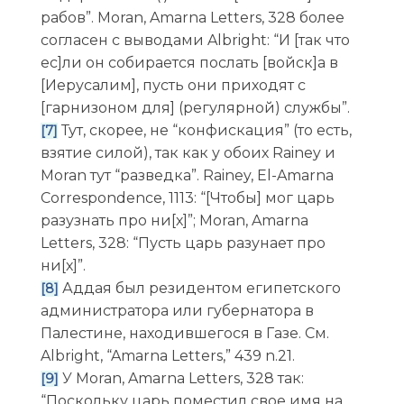
рабов”. Moran, Amarna Letters, 328 более
согласен с выводами Albright: “И [так что
ес]ли он собирается послать [войск]а в
[Иерусалим], пусть они приходят с
[гарнизоном для] (регулярной) службы”.
Тут, скорее, не “конфискация” (то есть,
[7]
взятие силой), так как у обоих Rainey и
Moran тут “разведка”. Rainey, El-Amarna
Correspondence, 1113: “[Чтобы] мог царь
разузнать про ни[х]”; Moran, Amarna
Letters, 328: “Пусть царь разунает про
ни[х]”.
Аддая был резидентом египетского
[8]
администратора или губернатора в
Палестине, находившегося в Газе. См.
Albright, “Amarna Letters,” 439 n.21.
У Moran, Amarna Letters, 328 так:
[9]
“Поскольку царь поместил свое имя на