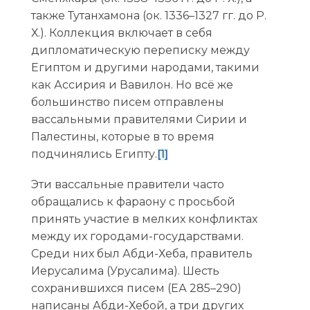
также Тутанхамона (ок. 1336–1327 гг. до Р.
Х.).
Коллекция включает в себя
дипломатическую переписку между
Египтом и другими народами, такими
как Ассирия и Вавилон. Но всё же
большинство писем отправлены
вассальными правителями Сирии и
Палестины, которые в то время
подчинялись Египту.
[1]
Эти вассальные правители часто
обращались к фараону с просьбой
принять участие в мелких конфликтах
между их городами-государствами.
Среди них был Абди-Хеба, правитель
Иерусалима (Урусалима). Шесть
сохранившихся писем (ЕА 285–290)
написаны Абди-Хебой, а три других