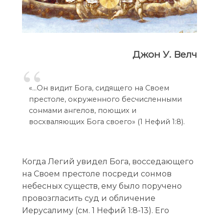
Джон У. Велч
«…Он видит Бога, сидящего на Своем
престоле, окруженного бесчисленными
сонмами ангелов, поющих и
восхваляющих Бога своего» (1 Нефий 1:8).
Когда Легий увидел Бога, восседающего
на Своем престоле посреди сонмов
небесных существ, ему было поручено
провозгласить суд и обличение
Иерусалиму (см. 1 Нефий 1:8-13). Его