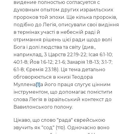
видение полностью согласуется с
духовным опытом других израильских
пророков той эпохи.
Ще кілька пророків,
подібно до Легія, описували свої видіння
в термінах участі в небесній раді й
отримання рішень цієї ради щодо волі
Бога і долі людства та світу (див.,
наприклад, 3 Царств 22:19-22; Ісая 6:1-10;
40:1-8; Йов 1:6-12; 2:1-6; Захарія 1:8-13; 3:1-7;
6:1-8; Єремія 23:18). Ця тема детально
обговорюється в книзі Теодора
Муллена
а його праця слугує цінним
[1]
інструментом, що допомагає помістити
слова Легія в ізраїльський контекст до
Вавилонського полону.
Цікаво, що слово "рада" єврейською
звучить як "сод" (סוֹד). Одночасно воно