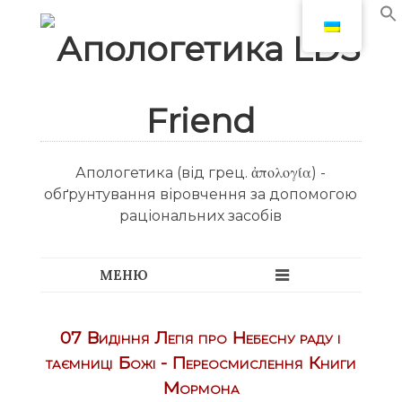
Апологетика (від грец. ἀπολογία) -
обґрунтування віровчення за допомогою
раціональних засобів
07 Видіння Легія про Небесну раду і
таємниці Божі - Переосмислення Книги
Мормона