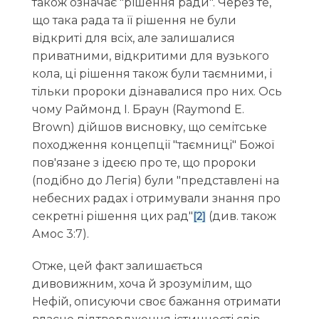
також означає "рішення ради". Через те,
що така рада та її рішення не були
відкриті для всіх, але залишалися
приватними, відкритими для вузького
кола, ці рішення також були таємними, і
тільки пророки дізнавалися про них. Ось
чому Раймонд І. Браун (Raymond E.
Brown) дійшов висновку, що семітське
походження концепції "таємниці" Божої
пов'язане з ідеєю про те, що пророки
(подібно до Легія) були "представлені на
небесних радах і отримували знання про
секретні рішення цих рад"
(див. також
[2]
Амос 3:7).
Отже, цей факт залишається
дивовижним, хоча й зрозумілим, що
Нефій, описуючи своє бажання отримати