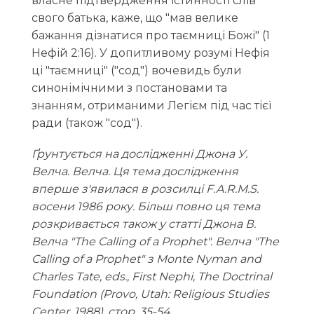
власне підтвердження істинності слів
свого батька, каже, що "мав велике
бажання дізнатися про таємниці Божі" (1
Нефій 2:16). У допитливому розумі Нефія
ці "таємниці" ("сод") вочевидь були
синонімічними з постановами та
знанням, отриманими Легієм під час тієї
ради (також "сод").
Ґрунтується на дослідженні Джона У.
Велча. Велча. Ця тема дослідження
вперше з'явилася в розсилці F.A.R.M.S.
восени 1986 року. Більш повно ця тема
розкривається також у статті Джона В.
Велча "The Calling of a Prophet". Велча "The
Calling of a Prophet" з Monte Nyman and
Charles Tate, eds., First Nephi, The Doctrinal
Foundation (Provo, Utah: Religious Studies
Center, 1988), стор. 35-54.