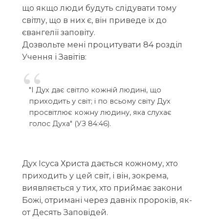
що якщо люди будуть слідувати тому
світлу, що в них є, він приведе їх до
євангелії заповіту.
Дозвольте мені процитувати 84 розділ
Учення і Завітів:
"І Дух дає світло кожній людині, що
приходить у світ; і по всьому світу Дух
просвітлює кожну людину, яка слухає
голос Духа" (УЗ 84:46).
Дух Ісуса Христа дається кожному, хто
приходить у цей світ, і він, зокрема,
виявляється у тих, хто приймає закони
Божі, отримані через давніх пророків, як-
от Десять Заповідей.