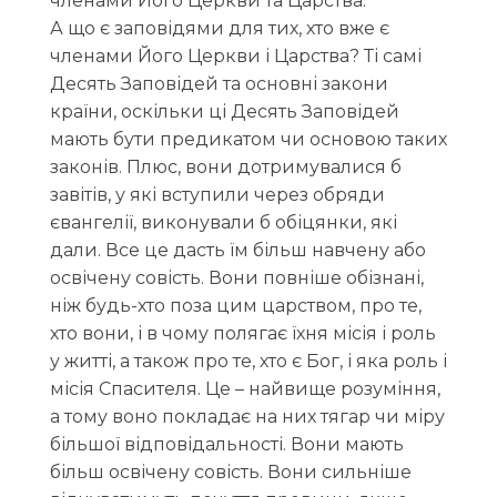
членами Його Церкви та Царства.
А що є заповідями для тих, хто вже є
членами Його Церкви і Царства? Ті самі
Десять Заповідей та основні закони
країни, оскільки ці Десять Заповідей
мають бути предикатом чи основою таких
законів. Плюс, вони дотримувалися б
завітів, у які вступили через обряди
євангелії, виконували б обіцянки, які
дали. Все це дасть їм більш навчену або
освічену совість. Вони повніше обізнані,
ніж будь-хто поза цим царством, про те,
хто вони, і в чому полягає їхня місія і роль
у житті, а також про те, хто є Бог, і яка роль і
місія Спасителя. Це – найвище розуміння,
а тому воно покладає на них тягар чи міру
більшої відповідальності. Вони мають
більш освічену совість. Вони сильніше