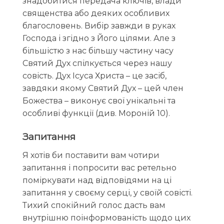
знадобитися передача ключів, влади
священства або деяких особливих
благословень. Вибір завжди в руках
Господа і згідно з Його цілями. Але з
більшістю з нас більшу частину часу
Святий Дух спілкується через нашу
совість. Дух Ісуса Христа – це засіб,
завдяки якому Святий Дух – цей член
Божества – виконує свої унікальні та
особливі функції (див. Мороній 10).
Запитання
Я хотів би поставити вам чотири
запитання і попросити вас ретельно
поміркувати над відповідями на ці
запитання у своєму серці, у своїй совісті.
Тихий спокійний голос дасть вам
внутрішню поінформованість щодо цих