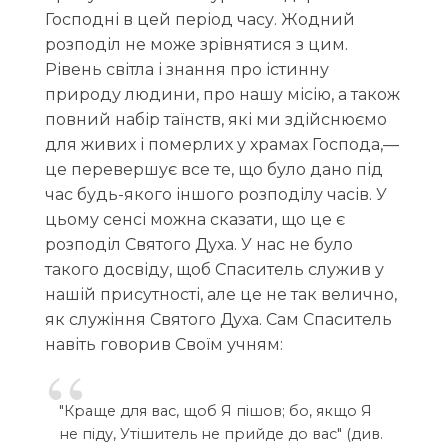
Господні в цей період часу. Жодний
розподіл не може зрівнятися з цим.
Рівень світла і знання про істинну
природу людини, про нашу місію, а також
повний набір таїнств, які ми здійснюємо
для живих і померлих у храмах Господа,—
це перевершує все те, що було дано під
час будь-якого іншого розподілу часів. У
цьому сенсі можна сказати, що це є
розподіл Святого Духа. У нас не було
такого досвіду, щоб Спаситель служив у
нашій присутності, але це не так велично,
як служіння Святого Духа. Сам Спаситель
навіть говорив Своїм учням:
"Краще для вас, щоб Я пішов; бо, якщо Я
не піду, Утішитель не прийде до вас" (див.