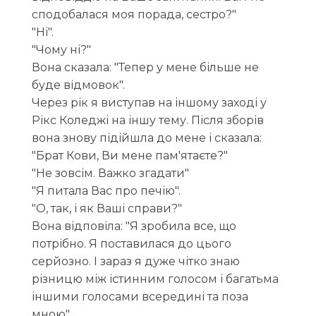
сподобалася моя порада, сестро?"
"Ні".
"Чому ні?"
Вона сказала: "Тепер у мене більше не
буде відмовок".
Через рік я виступав на іншому заході у
Рікс Коледжі на іншу тему. Після зборів
вона знову підійшла до мене і сказала:
"Брат Кови, Ви мене пам'ятаєте?"
"Не зовсім. Важко згадати"
"Я питала Вас про печію".
"О, так, і як Ваші справи?"
Вона відповіла: "Я зробила все, що
потрібно. Я поставилася до цього
серйозно. І зараз я дуже чітко знаю
різницю між істинним голосом і багатьма
іншими голосами всередині та поза
мною".