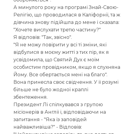
А минулого року на програмі Знай-Свою-
Релігію, що проводилася в Каліфорнії, та ж
дівчина знову підійшла до мене і сказала:
"Хочете вислухати третю частину?"
Я відповів: "Так, звісно".
"Я не можу повірити у всі ті зміни, які
відбулися в моєму житті з тих пір, як я
усвідомила, що Святий Дух є моїм
особистим провідником, якщо я слухняна
Йому. Все обертається мені на благо".
Вона принесла своє свідчення. У її розумі
більше не було жодної краплі
збентеження.
Президент Лі спілкувався з групою
місіонерів в Англії і, відповідаючи на
запитання - "Яка із заповідей
найважливіша?" - Відповів: