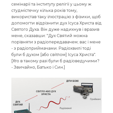
семінарії та інституту релігії у цьому ж
студмістечку кілька років тому,
використав таку ілюстрацію з фізики, щоб
допомогти відрізнити дух Ісуса Христа від
Святого Духа. Він дуже надихнув і вразив
мене, сказавши: "Дух Святий можна
порівняти з радіопередавачем; вас і мене
- з радіоприймачами. Радіохвилі тоді
були б духом [або світлом] Ісуса Христа".
[Хто в такому разі були б радіоведучими?
- Звичайно, Батько і Син.]