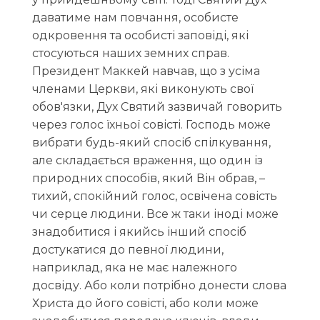
даватиме нам повчання, особисте
одкровення та особисті заповіді, які
стосуються наших земних справ.
Президент Маккей навчав, що з усіма
членами Церкви, які виконують свої
обов'язки, Дух Святий зазвичай говорить
через голос їхньої совісті. Господь може
вибрати будь-який спосіб спілкування,
але складається враження, що один із
природних способів, який Він обрав, –
тихий, спокійний голос, освічена совість
чи серце людини. Все ж таки іноді може
знадобитися і якийсь інший спосіб
достукатися до певної людини,
наприклад, яка не має належного
досвіду. Або коли потрібно донести слова
Христа до його совісті, або коли може