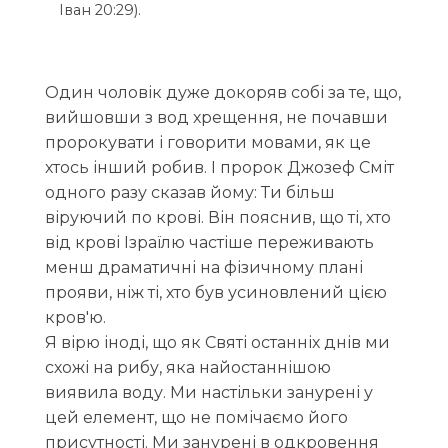
Іван 20:29).
Один чоловік дуже докоряв собі за те, що,
вийшовши з вод хрещення, не почавши
пророкувати і говорити мовами, як це
хтось інший робив. І пророк Джозеф Сміт
одного разу сказав йому: Ти більш
віруючий по крові. Він пояснив, що ті, хто
від крові Ізраїлю частіше переживають
менш драматичні на фізичному плані
прояви, ніж ті, хто був усиновлений цією
кров'ю.
Я вірю іноді, що як Святі останніх днів ми
схожі на рибу, яка найостаннішою
виявила воду. Ми настільки занурені у
цей елемент, що не помічаємо його
присутності. Ми занурені в одкровення