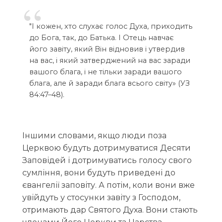
"І кожен, хто слухає голос Духа, приходить
до Бога, так, до Батька. І Отець навчає
його завіту, який Він відновив і утвердив
на вас, і який затверджений на вас заради
вашого блага, і не тільки заради вашого
блага, але й заради блага всього світу» (УЗ
84:47–48).
Іншими словами, якщо люди поза
Церквою будуть дотримуватися Десяти
Заповідей і дотримуватись голосу свого
сумління, вони будуть приведені до
євангелії заповіту. А потім, коли вони вже
увійдуть у стосунки завіту з Господом,
отримають дар Святого Духа. Вони стають