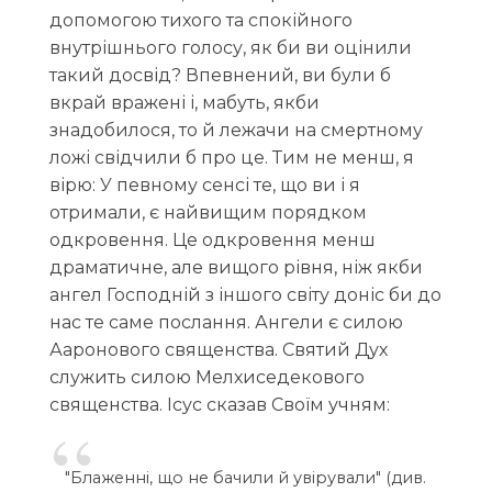
допомогою тихого та спокійного
внутрішнього голосу, як би ви оцінили
такий досвід? Впевнений, ви були б
вкрай вражені і, мабуть, якби
знадобилося, то й лежачи на смертному
ложі свідчили б про це. Тим не менш, я
вірю: У певному сенсі те, що ви і я
отримали, є найвищим порядком
одкровення. Це одкровення менш
драматичне, але вищого рівня, ніж якби
ангел Господній з іншого світу доніс би до
нас те саме послання. Ангели є силою
Ааронового священства. Святий Дух
служить силою Мелхиседекового
священства. Ісус сказав Своїм учням:
"Блаженні, що не бачили й увірували" (див.