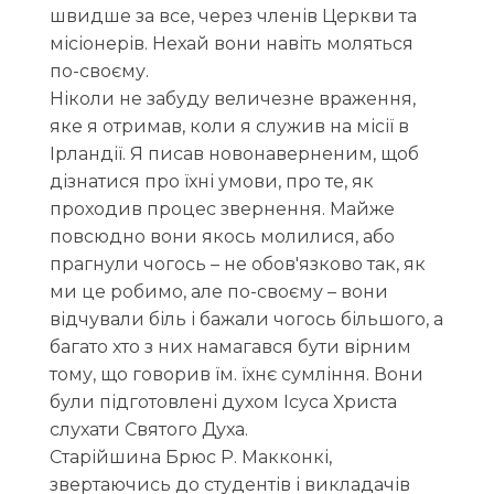
швидше за все, через членів Церкви та
місіонерів. Нехай вони навіть моляться
по-своєму.
Ніколи не забуду величезне враження,
яке я отримав, коли я служив на місії в
Ірландії. Я писав новонаверненим, щоб
дізнатися про їхні умови, про те, як
проходив процес звернення. Майже
повсюдно вони якось молилися, або
прагнули чогось – не обов'язково так, як
ми це робимо, але по-своєму – вони
відчували біль і бажали чогось більшого, а
багато хто з них намагався бути вірним
тому, що говорив їм. їхнє сумління. Вони
були підготовлені духом Ісуса Христа
слухати Святого Духа.
Старійшина Брюс Р. Макконкі,
звертаючись до студентів і викладачів