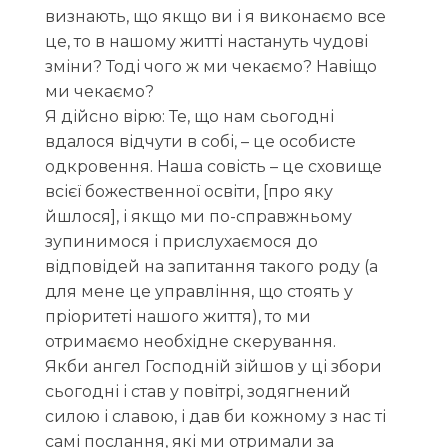
визнають, що якщо ви і я виконаємо все
це, то в нашому житті настануть чудові
зміни? Тоді чого ж ми чекаємо? Навіщо
ми чекаємо?
Я дійсно вірю: Те, що нам сьогодні
вдалося відчути в собі, – це особисте
одкровення. Наша совість – це сховище
всієї божественної освіти, [про яку
йшлося], і якщо ми по-справжньому
зупинимося і прислухаємося до
відповідей на запитання такого роду (а
для мене це управління, що стоять у
пріоритеті нашого життя), то ми
отримаємо необхідне скерування.
Якби ангел Господній зійшов у ці збори
сьогодні і став у повітрі, зодягнений
силою і славою, і дав би кожному з нас ті
самі послання, які ми отримали за