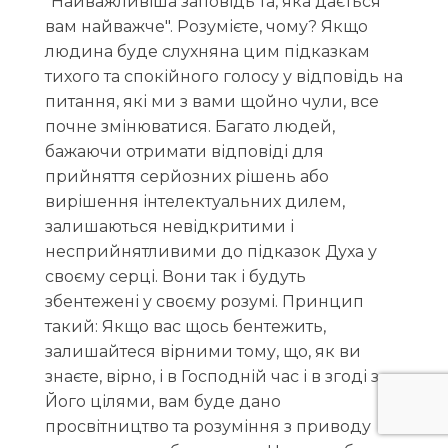
"Найважливіша заповідь та, яка дається
вам найважче". Розумієте, чому? Якщо
людина буде слухняна цим підказкам
тихого та спокійного голосу у відповідь на
питання, які ми з вами щойно чули, все
почне змінюватися. Багато людей,
бажаючи отримати відповіді для
прийняття серйозних рішень або
вирішення інтелектуальних дилем,
залишаються невідкритими і
несприйнятливими до підказок Духа у
своєму серці. Вони так і будуть
збентежені у своєму розумі. Принцип
такий: Якщо вас щось бентежить,
залишайтеся вірними тому, що, як ви
знаєте, вірно, і в Господній час і в згоді з
Його цілями, вам буде дано
просвітництво та розуміння з приводу