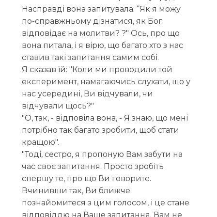
Насправді вона запитувала: “Як я можу
по-справжньому дізнатися, як Бог
відповідає на молитви? ?" Ось, про що
вона питала, і я вірю, що багато хто з нас
ставив такі запитання самим собі.
Я сказав їй: "Коли ми проводили той
експеримент, намагаючись слухати, що у
нас усередині, Ви відчували, чи
відчували щось?"
"О, так, - відповіла вона, - Я знаю, що мені
потрібно так багато зробити, щоб стати
кращою".
"Тоді, сестро, я пропоную Вам забути на
час своє запитання. Просто зробіть
спершу те, про що Ви говорите.
Вчинивши так, Ви ближче
познайомитеся з цим голосом, і це стане
відповіддю на Ваше запитання. Вам не