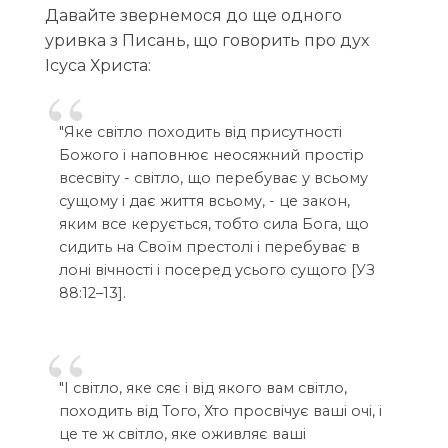
Давайте звернемося до ще одного
уривка з Писань, що говорить про дух
Ісуса Христа:
"Яке світло походить від присутності
Божого і наповнює неосяжний простір
всесвіту - світло, що перебуває у всьому
сущому і дає життя всьому, - це закон,
яким все керується, тобто сила Бога, що
сидить на Своїм престолі і перебуває в
лоні вічності і посеред усього сущого [УЗ
88:12–13].
"І світло, яке сяє і від якого вам світло,
походить від Того, Хто просвічує ваші очі, і
це те ж світло, яке оживляє ваші