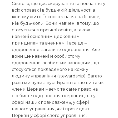
Святого, що дає скерування та повчання у
всіх справах і в будь-якій діяльності в
їхньому житті. Їх совість навчена більше,
ніж будь-коли. Вони навчені в тому, що
стосується мирської освіти, а також
навчені основним церковним
принципам та вченням. І все це –
одкровення, загальне одкровення. Але
вони ще навчені й особистому
одкровенню, особистим заповідям, що
стосуються покладеного на кожну
людину управління (stewardship). Багато
разів ми чули з вуст Братів те, що ви і я як
члени Церкви маємо те саме право на
особисте одкровення і керівництво у
сфері наших повноважень, у сфері
нашого управління, як і президент
Церкви у сфері свого управління.