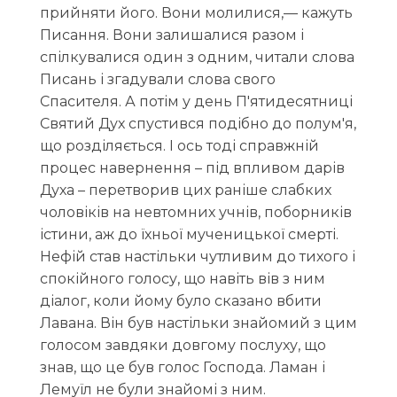
прийняти його. Вони молилися,— кажуть
Писання. Вони залишалися разом і
спілкувалися один з одним, читали слова
Писань і згадували слова свого
Спасителя. А потім у день П'ятидесятниці
Святий Дух спустився подібно до полум'я,
що розділяється. І ось тоді справжній
процес навернення – під впливом дарів
Духа – перетворив цих раніше слабких
чоловіків на невтомних учнів, поборників
істини, аж до їхньої мученицької смерті.
Нефій став настільки чутливим до тихого і
спокійного голосу, що навіть вів з ним
діалог, коли йому було сказано вбити
Лавана. Він був настільки знайомий з цим
голосом завдяки довгому послуху, що
знав, що це був голос Господа. Ламан і
Лемуїл не були знайомі з ним.