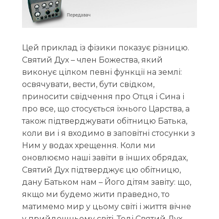
Цей приклад із фізики показує різницю.
Святий Дух – член Божества, який
виконує цілком певні функції на землі:
освячувати, вести, бути свідком,
приносити свідчення про Отця і Сина і
про все, що стосується їхнього Царства, а
також підтверджувати обітницю Батька,
коли ви і я входимо в заповітні стосунки з
Ним у водах хрещення. Коли ми
оновлюємо наші завіти в інших обрядах,
Святий Дух підтверджує цю обітницю,
дану Батьком нам – Його дітям завіту: що,
якщо ми будемо жити праведно, то
матимемо мир у цьому світі і життя вічне
у прийдешньому світі. Тоді Святий Дух