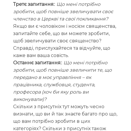
Третє запитання:
:
Що мені потрібно
зробити, щоб повніше звеличувати своє
членство в Церкві та свої покликання?
Якщо ви є чоловіком і носієм священства,
запитайте себе, що ви можете зробити,
щоб звеличувати своє священство?
Справді, прислухайтеся та відчуйте, що
каже вам ваша совість.
Останнє запитання:
:
Що мені потрібно
зробити, щоб повніше звеличити те, що
передано в моє управління – як
працівника, службовця, студента,
професора (хоч би яку роль ви
виконували)?
Скільки з присутніх тут можуть чесно
визнати, що ви й так знаєте багато про що,
що вам потрібно зробити в цих
категоріях? Скільки з присутніх також