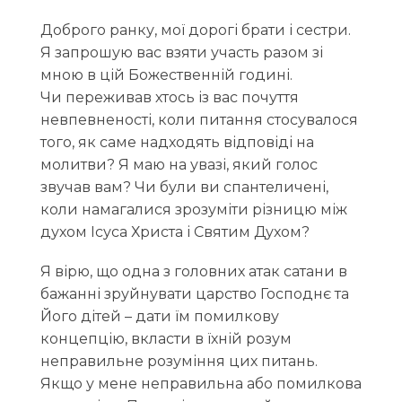
Доброго ранку, мої дорогі брати і сестри.
Я запрошую вас взяти участь разом зі
мною в цій Божественній годині.
Чи переживав хтось із вас почуття
невпевненості, коли питання стосувалося
того, як саме надходять відповіді на
молитви? Я маю на увазі, який голос
звучав вам? Чи були ви спантеличені,
коли намагалися зрозуміти різницю між
духом Ісуса Христа і Святим Духом?
Я вірю, що одна з головних атак сатани в
бажанні зруйнувати царство Господнє та
Його дітей – дати їм помилкову
концепцію, вкласти в їхній розум
неправильне розуміння цих питань.
Якщо у мене неправильна або помилкова