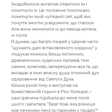
Знадобилося ангелові з'явитися їм і
похитнути їх. Це послання покликало
похитнути їхній чуттєвий світ, щоб їхні
почуття змогли усвідомити, що сталося.
Але вони змінилися ні до явища ангела,
ні після.
Я думаю, що багато людей у Церкві часто
"шукають далі встановленого кордону" у
пошуках якихось більш містичних,
драматичних, чудесних проявів, тим
самим, можливо, заперечуючи все те, що
вкладає в їхню власну душу істинний дух
одкровення від Святого Духа.
Кілька років тому я виступав на
Божественній годині в Рікс Коледжі, і
одні дівчина підійшла до мене після
цього і запитала: "Брат Кові, яка різниця
між печінням печії та горінням у грудях?"