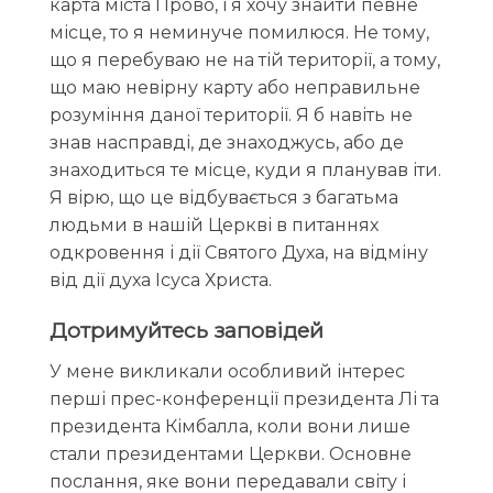
карта міста Прово, і я хочу знайти певне
місце, то я неминуче помилюся. Не тому,
що я перебуваю не на тій території, а тому,
що маю невірну карту або неправильне
розуміння даної території. Я б навіть не
знав насправді, де знаходжусь, або де
знаходиться те місце, куди я планував іти.
Я вірю, що це відбувається з багатьма
людьми в нашій Церкві в питаннях
одкровення і дії Святого Духа, на відміну
від дії духа Ісуса Христа.
Дотримуйтесь заповідей
У мене викликали особливий інтерес
перші прес-конференції президента Лі та
президента Кімбалла, коли вони лише
стали президентами Церкви. Основне
послання, яке вони передавали світу і