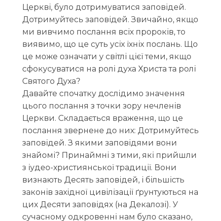
Церкві, було дотримуватися заповідей.
Дотримуйтесь заповідей. Звичайно, якщо
ми вивчимо послання всіх пророків, то
виявимо, що це суть усіх їхніх послань. Що
це може означати у світлі цієї теми, якщо
сфокусуватися на ролі духа Христа та ролі
Святого Духа?
Давайте спочатку дослідимо значення
цього послання з точки зору нечленів
Церкви. Складається враження, що це
послання звернене до них: Дотримуйтесь
заповідей. З якими заповідями вони
знайомі? Принаймні з тими, які прийшли
з іудео-християнської традиції. Вони
визнають Десять заповідей, і більшість
законів західної цивілізації ґрунтуються на
цих Десяти заповідях (на Декалозі). У
сучасному одкровенні нам було сказано,