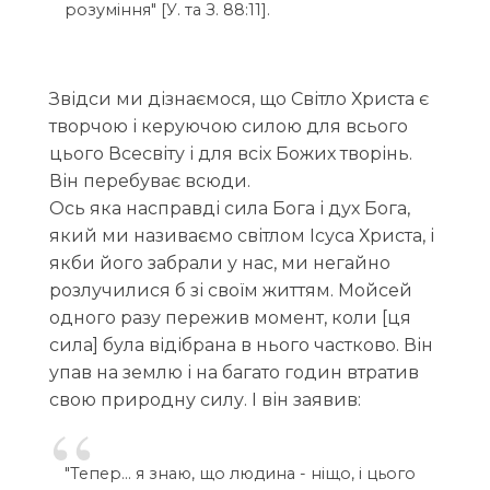
розуміння" [У. та З. 88:11].
Звідси ми дізнаємося, що Світло Христа є
творчою і керуючою силою для всього
цього Всесвіту і для всіх Божих творінь.
Він перебуває всюди.
Ось яка насправді сила Бога і дух Бога,
який ми називаємо світлом Ісуса Христа, і
якби його забрали у нас, ми негайно
розлучилися б зі своїм життям. Мойсей
одного разу пережив момент, коли [ця
сила] була відібрана в нього частково. Він
упав на землю і на багато годин втратив
свою природну силу. І він заявив:
"Тепер... я знаю, що людина - ніщо, і цього