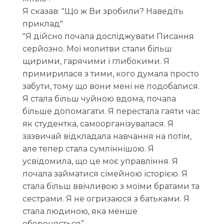
Я сказав: "Що ж Ви зробили? Наведіть
приклад"
"Я дійсно почала досліджувати Писання
серйозно. Мої молитви стали більш
щирими, гарячими і глибокими. Я
примирилася з тими, кого думала просто
забути, тому що вони мені не подобалися.
Я стала більш чуйною вдома, почала
більше допомагати. Я перестала гаяти час
як студентка, самоорганізувалася. Я
зазвичай відкладала навчання на потім,
але тепер стала сумліннішою. Я
усвідомила, що це моє управління. Я
почала займатися сімейною історією. Я
стала більш ввічливою з моїми братами та
сестрами. Я не огризаюся з батьками. Я
стала людиною, яка менше
обороняється”.