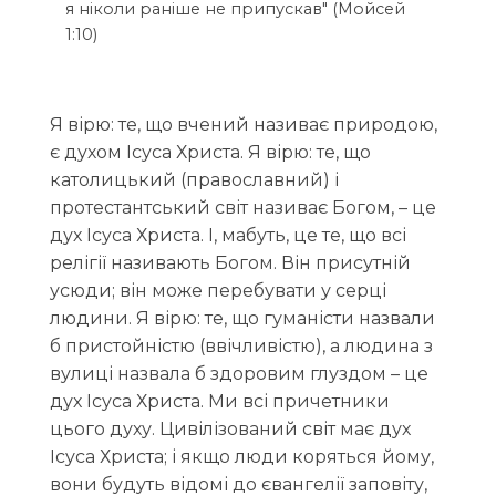
я ніколи раніше не припускав" (Мойсей
1:10)
Я вірю: те, що вчений називає природою,
є духом Ісуса Христа. Я вірю: те, що
католицький (православний) і
протестантський світ називає Богом, – це
дух Ісуса Христа. І, мабуть, це те, що всі
релігії називають Богом. Він присутній
усюди; він може перебувати у серці
людини. Я вірю: те, що гуманісти назвали
б пристойністю (ввічливістю), а людина з
вулиці назвала б здоровим глуздом – це
дух Ісуса Христа. Ми всі причетники
цього духу. Цивілізований світ має дух
Ісуса Христа; і якщо люди коряться йому,
вони будуть відомі до євангелії заповіту,