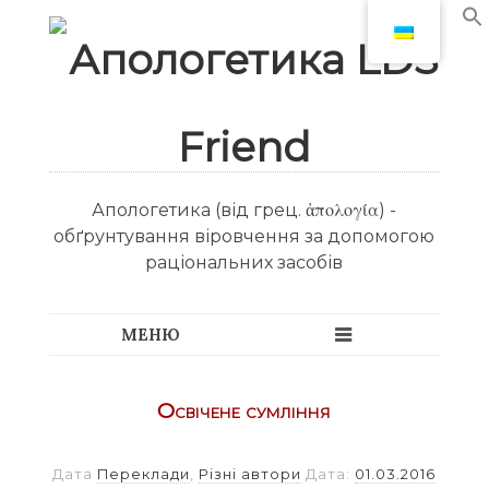
Апологетика (від грец. ἀπολογία) -
обґрунтування віровчення за допомогою
раціональних засобів
Освічене сумління
Дата
Переклади
,
Різні автори
Дата:
01.03.2016