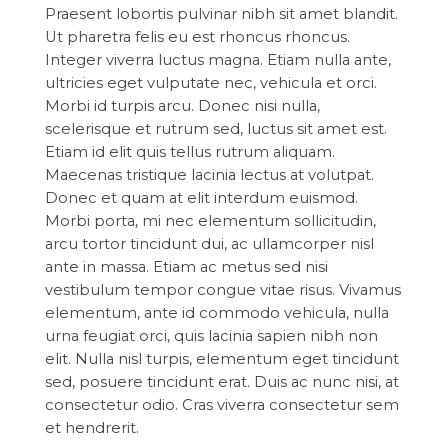
Praesent lobortis pulvinar nibh sit amet blandit.
Ut pharetra felis eu est rhoncus rhoncus.
Integer viverra luctus magna. Etiam nulla ante,
ultricies eget vulputate nec, vehicula et orci.
Morbi id turpis arcu. Donec nisi nulla,
scelerisque et rutrum sed, luctus sit amet est.
Etiam id elit quis tellus rutrum aliquam.
Maecenas tristique lacinia lectus at volutpat.
Donec et quam at elit interdum euismod.
Morbi porta, mi nec elementum sollicitudin,
arcu tortor tincidunt dui, ac ullamcorper nisl
ante in massa. Etiam ac metus sed nisi
vestibulum tempor congue vitae risus. Vivamus
elementum, ante id commodo vehicula, nulla
urna feugiat orci, quis lacinia sapien nibh non
elit. Nulla nisl turpis, elementum eget tincidunt
sed, posuere tincidunt erat. Duis ac nunc nisi, at
consectetur odio. Cras viverra consectetur sem
et hendrerit.