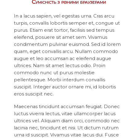
Сумісність з різними браузерами
In a lacus sapien, vel egestas urna. Cras arcu
turpis, convallis lobortis semper et, congue ut
purus. Etiam erat tortor, facilisis sed tempus
eleifend, posuere sit amet sem. Vivamus
condimentum pulvinar euismod. Sed id lorem
quam, eget convallis arcu. Nullam commodo
augue et leo accumsan ac eleifend augue
ultrices. Nam sit amet lectus odio. Proin
commodo nunc ut purus molestie
pellentesque. Morbi interdum convallis
suscipit. Integer auctor ornare mi, id lobortis
eros suscipit nec.
Maecenas tincidunt accumsan feugiat. Donec
luctus viverra lectus, vitae ullamcorper lacus
ultrices vel. Aliquam diam orci, commodo nec
lacinia nec, tincidunt et nisi. Ut dictum rutrum
urna id suscipit. Vivamus vitae lacus dui. Fusce