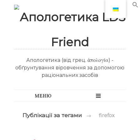
Апологетика (від грец. ἀπολογία) -
обґрунтування віровчення за допомогою
раціональних засобів
Публікації за тегами
→
firefox