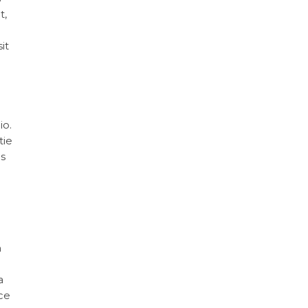
t,
it
io.
tie
is
.
m
a
sce