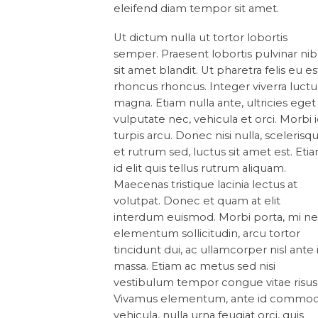
eleifend diam tempor sit amet.
Ut dictum nulla ut tortor lobortis
semper. Praesent lobortis pulvinar ni
sit amet blandit. Ut pharetra felis eu es
rhoncus rhoncus. Integer viverra luctu
magna. Etiam nulla ante, ultricies eget
vulputate nec, vehicula et orci. Morbi 
turpis arcu. Donec nisi nulla, scelerisq
et rutrum sed, luctus sit amet est. Eti
id elit quis tellus rutrum aliquam.
Maecenas tristique lacinia lectus at
volutpat. Donec et quam at elit
interdum euismod. Morbi porta, mi n
elementum sollicitudin, arcu tortor
tincidunt dui, ac ullamcorper nisl ante 
massa. Etiam ac metus sed nisi
vestibulum tempor congue vitae risus
Vivamus elementum, ante id commo
vehicula, nulla urna feugiat orci, quis