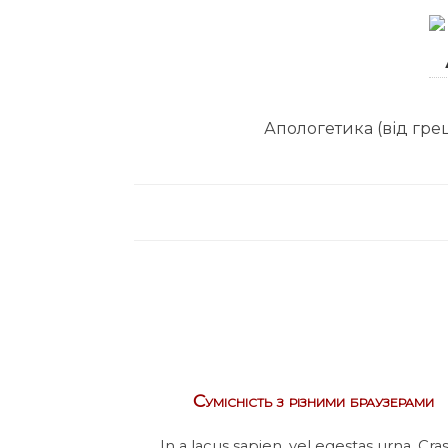
Апологетика (від грец
Сумісність з різними браузерами
In a lacus sapien, vel egestas urna. Cra