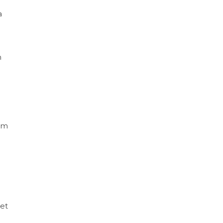
a
m
dum
.
 et