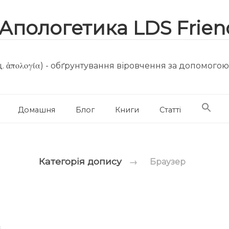
. ἀπολογία) - обґрунтування віровчення за допомого
Домашня
Блог
Книги
Статті
Категорія допису
→
Браузер
s