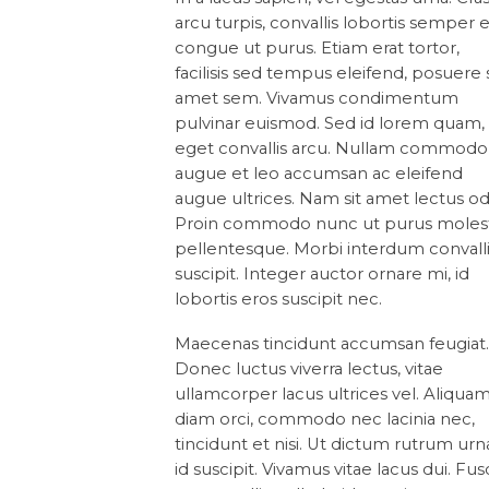
arcu turpis, convallis lobortis semper e
congue ut purus. Etiam erat tortor,
facilisis sed tempus eleifend, posuere s
amet sem. Vivamus condimentum
pulvinar euismod. Sed id lorem quam,
eget convallis arcu. Nullam commodo
augue et leo accumsan ac eleifend
augue ultrices. Nam sit amet lectus od
Proin commodo nunc ut purus moles
pellentesque. Morbi interdum convall
suscipit. Integer auctor ornare mi, id
lobortis eros suscipit nec.
Maecenas tincidunt accumsan feugiat
Donec luctus viverra lectus, vitae
ullamcorper lacus ultrices vel. Aliqua
diam orci, commodo nec lacinia nec,
tincidunt et nisi. Ut dictum rutrum urn
id suscipit. Vivamus vitae lacus dui. Fu