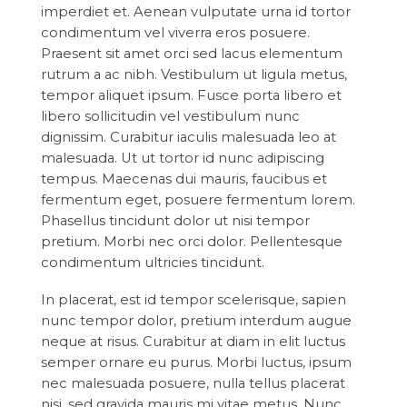
imperdiet et. Aenean vulputate urna id tortor
condimentum vel viverra eros posuere.
Praesent sit amet orci sed lacus elementum
rutrum a ac nibh. Vestibulum ut ligula metus,
tempor aliquet ipsum. Fusce porta libero et
libero sollicitudin vel vestibulum nunc
dignissim. Curabitur iaculis malesuada leo at
malesuada. Ut ut tortor id nunc adipiscing
tempus. Maecenas dui mauris, faucibus et
fermentum eget, posuere fermentum lorem.
Phasellus tincidunt dolor ut nisi tempor
pretium. Morbi nec orci dolor. Pellentesque
condimentum ultricies tincidunt.
In placerat, est id tempor scelerisque, sapien
nunc tempor dolor, pretium interdum augue
neque at risus. Curabitur at diam in elit luctus
semper ornare eu purus. Morbi luctus, ipsum
nec malesuada posuere, nulla tellus placerat
nisi, sed gravida mauris mi vitae metus. Nunc