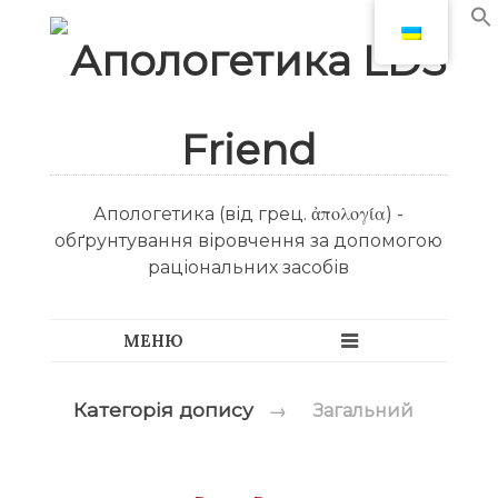
Апологетика (від грец. ἀπολογία) -
обґрунтування віровчення за допомогою
раціональних засобів
Категорія допису
→
Загальний