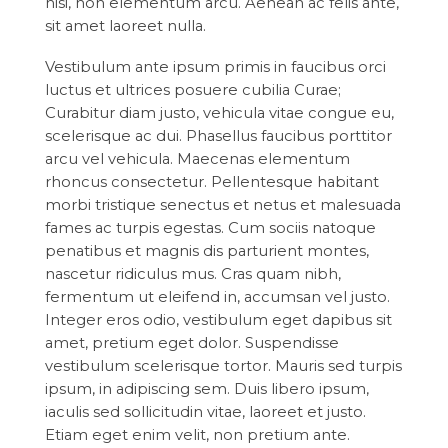
nisi, non elementum arcu. Aenean ac felis ante,
sit amet laoreet nulla.
Vestibulum ante ipsum primis in faucibus orci
luctus et ultrices posuere cubilia Curae;
Curabitur diam justo, vehicula vitae congue eu,
scelerisque ac dui. Phasellus faucibus porttitor
arcu vel vehicula. Maecenas elementum
rhoncus consectetur. Pellentesque habitant
morbi tristique senectus et netus et malesuada
fames ac turpis egestas. Cum sociis natoque
penatibus et magnis dis parturient montes,
nascetur ridiculus mus. Cras quam nibh,
fermentum ut eleifend in, accumsan vel justo.
Integer eros odio, vestibulum eget dapibus sit
amet, pretium eget dolor. Suspendisse
vestibulum scelerisque tortor. Mauris sed turpis
ipsum, in adipiscing sem. Duis libero ipsum,
iaculis sed sollicitudin vitae, laoreet et justo.
Etiam eget enim velit, non pretium ante.