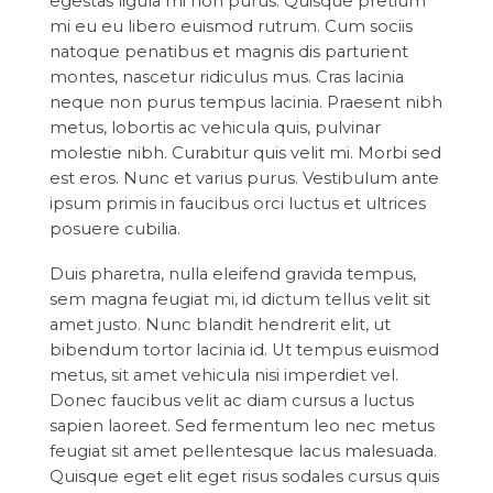
egestas ligula mi non purus. Quisque pretium
mi eu eu libero euismod rutrum. Cum sociis
natoque penatibus et magnis dis parturient
montes, nascetur ridiculus mus. Cras lacinia
neque non purus tempus lacinia. Praesent nibh
metus, lobortis ac vehicula quis, pulvinar
molestie nibh. Curabitur quis velit mi. Morbi sed
est eros. Nunc et varius purus. Vestibulum ante
ipsum primis in faucibus orci luctus et ultrices
posuere cubilia.
Duis pharetra, nulla eleifend gravida tempus,
sem magna feugiat mi, id dictum tellus velit sit
amet justo. Nunc blandit hendrerit elit, ut
bibendum tortor lacinia id. Ut tempus euismod
metus, sit amet vehicula nisi imperdiet vel.
Donec faucibus velit ac diam cursus a luctus
sapien laoreet. Sed fermentum leo nec metus
feugiat sit amet pellentesque lacus malesuada.
Quisque eget elit eget risus sodales cursus quis