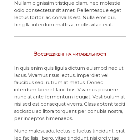
Nullam dignissim tristique diam, nec molestie
odio consectetur sit amet. Pellentesque eget
lectus tortor, ac convallis est. Nulla eros dui,
fringilla interdum mattis a, mollis vitae erat.
Зосереджені на читабельності
In quis enim quis ligula dictum euismod nec ut
lacus. Vivamus risus lectus, imperdiet vel
faucibus sed, rutrum at metus. Donec
interdum laoreet faucibus. Vivamus posuere
nunc at ante fermentum feugiat. Vestibulum at
nisi sed est consequat viverra. Class aptent taciti
sociosqu ad litora torquent per conubia nostra,
per inceptos himenaeos.
Nunc malesuada, lectus id luctus tincidunt, erat
leo facilisis libero, vitae tincidunt nisi orci vitae