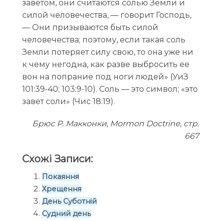
заветом, они считаются солью Земли и
силой человечества, — говорит Господь,
— Они призываются быть силой
человечества; поэтому, если такая соль
Земли потеряет силу свою, то она уже ни
к чему негодна, как разве выбросить ее
вон на попрание под ноги людей» (УиЗ
101:39-40; 103:9-10). Соль — это символ; «это
завет соли» (Чис 18:19).
Брюс Р. Макконки, Mormon Doctrine, стp.
667
Схожі Записи:
Покаяння
Хрещення
День Суботній
Судний день