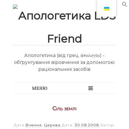
Апологетика (від грец. ἀπολογία) -
обґрунтування віровчення за допомогою
раціональних засобів
Сіль землі
Дата
Вчення
,
Церква
Дата:
30.08.2008
Автор: