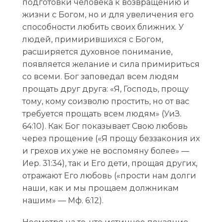
подготовки человека к возвращению и
жизни с Богом, но и для увеличения его
способности любить своих ближних. У
людей, примирившихся с Богом,
расширяется духовное понимание,
появляется желание и сила примириться
со всеми. Бог заповедал всем людям
прощать друг друга: «Я, Господь, прощу
тому, кому соизволю простить, но от вас
требуется прощать всем людям» (УиЗ.
64:10). Как Бог показывает Свою любовь
через прощение («Я прощу беззакония их
и грехов их уже не воспомяну более» —
Иер. 31:34), так и Его дети, прощая других,
отражают Его любовь («прости нам долги
наши, как и мы прощаем должникам
нашим» — Мф. 6:12).