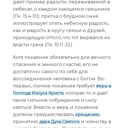
дают пример радости, переживаемой в
небесах, о каждом кающемся грешнике
(Лк. 15:4-10); притча о блудном сыне
иллюстрирует опять небесную радость,
как и радость в кругу семьи и друзей,
приходящую оттого, что тот вырвался из
власти греха (Лк. 15:11-32).
Хотя покаяние обязательно для вечного
спасения и земного счастья, его не
достаточно самого по себе для
воссоединения человека с Богом. Во-
первых, полное покаяние требует
веры в
, которая-то и дает
Господа Иисуса Христа
такое сильное побуждение и силу
каяться. Вместе и вера, и покаяние
должны предшествовать
,
крещению
принятию
и членству в
дара Духа Святого