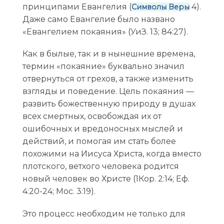
принципами Евангелия (
4).
Символы Веры
Даже само Евангелие было названо
«Евангелием покаяния» (УиЗ. 13; 84:27).
Как в былые, так и в нынешние времена,
термин «покаяние» буквально значил
отвернуться от грехов, а также изменить
взгляды и поведение. Цель покаяния —
развить божественную природу в душах
всех смертных, освобождая их от
ошибочных и вредоносных мыслей и
действий, и помогая им стать более
похожими на Иисуса Христа, когда вместо
плотского, ветхого человека родится
новый человек во Христе (1Кор. 2:14; Еф.
4:20-24; Мос. 3:19).
Это процесс необходим не только для