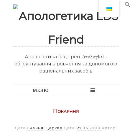
Апологетика (від грец. ἀπολογία) -
обґрунтування віровчення за допомогою
раціональних засобів
Покаяння
Дата
Вчення
,
Церква
Дата:
27.03.2008
Автор: