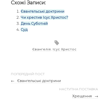
Схожі Записи:
Євангельські доктрини
Чи хрестив Ісус Христос?
День Суботній
Суд
Євангелія
,
Ісус Христос
ПОПЕРЕДНІЙ ПОСТ
←
Євангельські доктрини
НАСТУПНА ПОСТАВКА
Хрещення
→