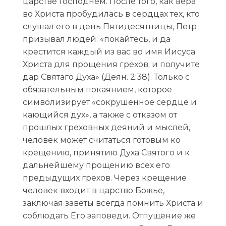
царстве Господнем. После того, как вера
во Христа пробудилась в сердцах тех, кто
слушал его в день Пятидесятницы, Петр
призывал людей: «покайтесь, и да
крестится каждый из вас во имя Иисуса
Христа для прощения грехов; и получите
дар Святаго Духа» (Деян. 2:38). Только с
обязательным покаянием, которое
символизирует «сокрушенное сердце и
кающийся дух», а также с отказом от
прошлых греховных деяний и мыслей,
человек может считаться готовым ко
крещению, принятию Духа Святого и к
дальнейшему прощению всех его
предыдущих грехов. Через крещение
человек входит в царство Божье,
заключая заветы всегда помнить Христа и
соблюдать Его заповеди. Отпущение же