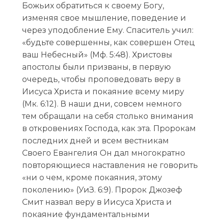
Божьих обратиться к своему Богу,
изменяя свое мышление, поведение и
через уподобление Ему. Спаситель учил:
«будьте совершенны, как совершен Отец
ваш Небесный» (Mф. 5:48). Христовы
апостолы были призваны, в первую
очередь, чтобы проповедовать веру в
Иисуса Христа и покаяние всему миру
(Mк. 6:12). В наши дни, совсем немного
тем обращали на себя столько внимания
в откровениях Господа, как эта. Пророкам
последних дней и всем вестникам
Своего Евангелия Он дал многократно
повторяющиеся наставления не говорить
«ни о чем, кроме покаяния, этому
поколению» (УиЗ. 6:9). Пророк Джозеф
Смит назвал веру в Иисуса Христа и
покаяние фундаментальными