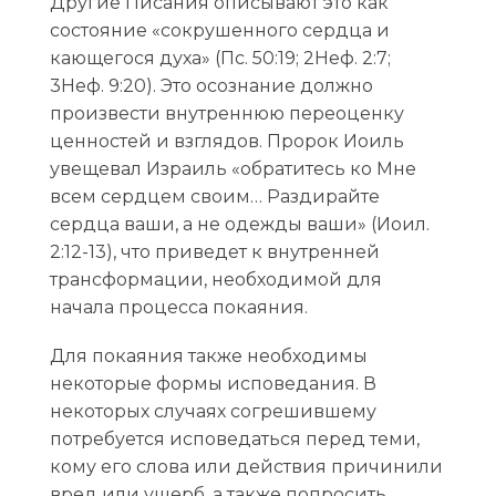
Другие Писания описывают это как
состояние «сокрушенного сердца и
кающегося духа» (Пс. 50:19; 2Неф. 2:7;
3Неф. 9:20). Это осознание должно
произвести внутреннюю переоценку
ценностей и взглядов. Пророк Иоиль
увещевал Израиль «обратитесь ко Мне
всем сердцем своим… Раздирайте
сердца ваши, а не одежды ваши» (Иоил.
2:12-13), что приведет к внутренней
трансформации, необходимой для
начала процесса покаяния.
Для покаяния также необходимы
некоторые формы исповедания. В
некоторых случаях согрешившему
потребуется исповедаться перед теми,
кому его слова или действия причинили
вред или ущерб, а также попросить