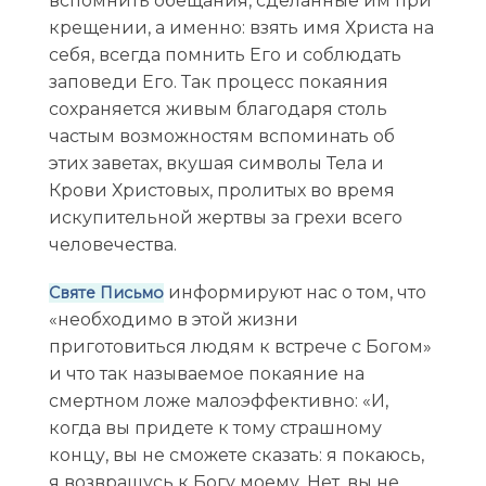
вспомнить обещания, сделанные им при
крещении, а именно: взять имя Христа на
себя, всегда помнить Его и соблюдать
заповеди Его. Так процесс покаяния
сохраняется живым благодаря столь
частым возможностям вспоминать об
этих заветах, вкушая символы Тела и
Крови Христовых, пролитых во время
искупительной жертвы за грехи всего
человечества.
информируют нас о том, что
Святе Письмо
«необходимо в этой жизни
приготовиться людям к встрече с Богом»
и что так называемое покаяние на
смертном ложе малоэффективно: «И,
когда вы придете к тому страшному
концу, вы не сможете сказать: я покаюсь,
я возвращусь к Богу моему. Нет, вы не