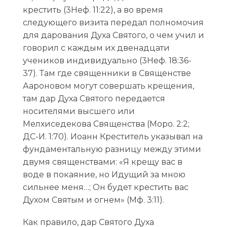
крестить (3Неф. 11:22), а во время
следующего визита передал полномочия
для дарования Духа Святого, о чем учил и
говорил с каждым их двенадцати
учеников индивидуально (3Неф. 18:36-
37). Там где священники в Священстве
Аароновом могут совершать крещения,
там дар Духа Святого передается
носителями высшего или
Мелхиседекова Священства (Moрo. 2:2;
ДС-И. 1:70). Иоанн Креститель указывал на
фундаментальную разницу между этими
двумя священствами: «Я крещу вас в
воде в покаяние, но Идущий за мною
сильнее меня…; Он будет крестить вас
Духом Святым и огнем» (Mф. 3:11).
Как правило, дар Святого Духа