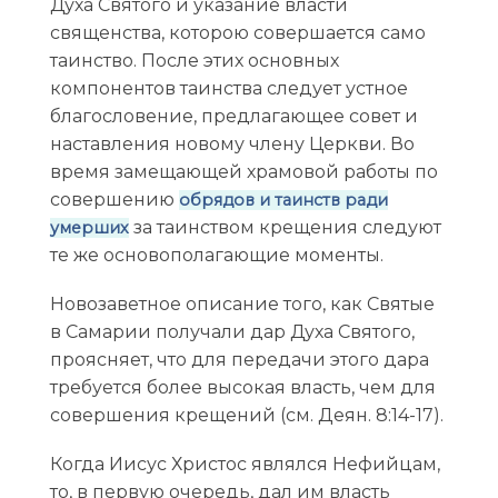
Духа Святого и указание власти
священства, которою совершается само
таинство. После этих основных
компонентов таинства следует устное
благословение, предлагающее совет и
наставления новому члену Церкви. Во
время замещающей храмовой работы по
совершению
обрядов и таинств ради
за таинством крещения следуют
умерших
те же основополагающие моменты.
Новозаветное описание того, как Святые
в Самарии получали дар Духа Святого,
проясняет, что для передачи этого дара
требуется более высокая власть, чем для
совершения крещений (см. Деян. 8:14-17).
Когда Иисус Христос являлся Нефийцам,
то, в первую очередь, дал им власть