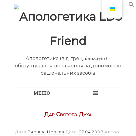
Апологетика (від грец. ἀπολογία) -
обґрунтування віровчення за допомогою
раціональних засобів
Дар Святого Духа
Дата
Вчення
,
Церква
Дата:
27.04.2008
Автор: