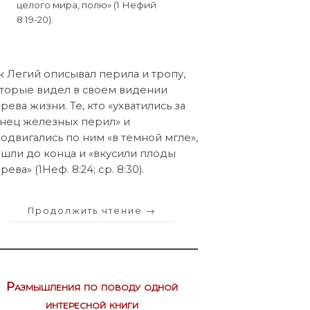
целого мира, полю» (1 Нефий
8:19-20).
к Легий описывал перила и тропу,
торые видел в своем видении
рева жизни. Те, кто «ухватились за
нец железных перил» и
одвигались по ним «в темной мгле»,
шли до конца и «вкусили плоды
рева» (1Неф. 8:24; cр. 8:30).
Продолжить чтение
→
Размышления по поводу одной
интересной книги