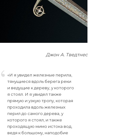
Джон А. Тведтнес
«И я увидел железные перила,
тянущиеся вдоль берега реки
и ведущие к дереву, у которого
я стоял. И я увидел также
прямую и узкую тропу, которая
проходила вдоль железных
перил до самого дерева, у
которого я стоял, и также
проходящую мимо истока вод,
ведя к большому, наподобие