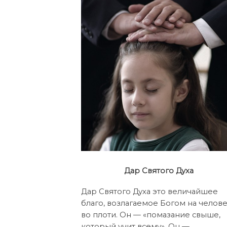
Дар Святого Духа
Дар Святого Духа это величайшее
благо, возлагаемое Богом на челов
во плоти. Он — «помазание свыше,
который учит всему». Он —