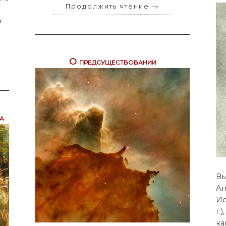
Продолжить чтение
→
ф
О предсуществовании
а
Вы
Ан
Ис
г.
ка