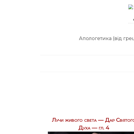
Апологетика (від грец
Лучи живого света — Дар Святог
Духа — гл. 4