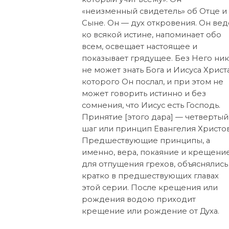
«неизменный свидетель» об Отце и
Сыне. Он — дух откровения. Он вед
ко всякой истине, напоминает обо
всем, освещает настоящее и
показывает грядущее. Без Него ник
не может знать Бога и Иисуса Христа
которого Он послал, и при этом не
может говорить истинно и без
сомнения, что Иисус есть Господь.
Принятие [этого дара] — четвертый
шаг или принцип Евангелия Христов
Предшествующие принципы, а
именно, вера, покаяние и крещени
для отпущения грехов, объяснялись
кратко в предшествующих главах
этой серии. После крещения или
рождения водою приходит
крещение или рождение от Духа.