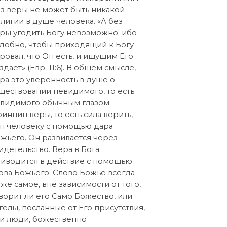
з веры не может быть никакой
лигии в душе человека. «А без
ры угодить Богу невозможно; ибо
добно, чтобы приходящий к Богу
ровал, что Он есть, и ищущим Его
здает» (Евр. 11:6). В общем смысле,
ра это уверенность в душе о
ществовании невидимого, то есть
видимого обычным глазом.
инцип веры, то есть сила верить,
н человеку с помощью дара
жьего. Он развивается через
идетельство. Вера в Бога
иводится в действие с помощью
ова Божьего. Слово Божье всегда
 же самое, вне зависимости от того,
ворит ли его Само Божество, или
гелы, посланные от Его присутствия,
и люди, божественно