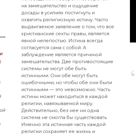
на замешательство и ощущение
досады в усилиях постигнуть и
охватить религиозную истину. Часто
выдвигаемое заявление о том, что все
христианские секты правы, является
явной нелепостью. Истина всегда
согласуется сама с собой. А
и
заблуждение является причиной
е
замешательства. Две противостоящие
системы не могут обе быть
истинными. Они обе могут быть
к
ошибочными, но чтобы обе они были
.
истинными — это невозможно. Часть
й
истины может находиться в каждой
религии, навязываемой миру.
ой
Действительно, без нее ни одна
система не смогла бы существовать.
й
Именно эта истинная часть каждой
религии сохраняет ее жизнь и