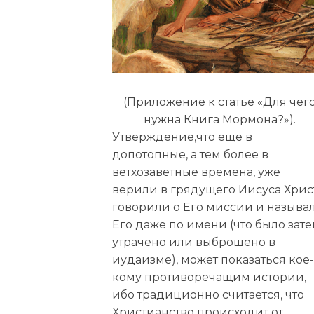
(Приложение к статье «Для чег
нужна Книга Мормона?»).
Утверждение,что еще в
допотопные, а тем более в
ветхозаветные времена, уже
верили в грядущего Иисуса Христ
говорили о Его миссии и называ
Его даже по имени (что было зат
утрачено или выброшено в
иудаизме), может показаться кое
кому противоречащим истории,
ибо традиционно считается, что
Христианство происходит от