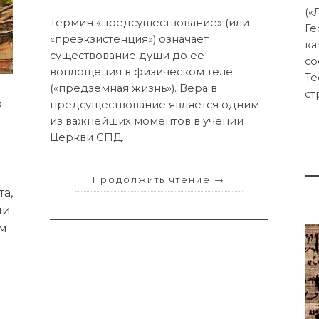
(«
Термин «предсуществование» (или
Ге
«преэкзистенция») означает
ка
существование души до ее
со
воплощения в физическом теле
Те
(«предземная жизнь»). Вера в
ст
о
предсуществование является одним
из важнейших моментов в учении
Церкви СПД.
Продолжить чтение
→
а,
ли
ем
-