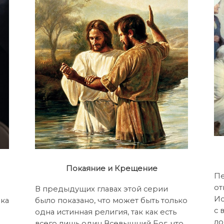
Покаяние и Крещение
Пе
от
В предыдущих главах этой серии
Ис
ека
было показано, что может быть только
с 
одна истинная религия, так как есть
ло
всего лишь один Всевышний Бог, что