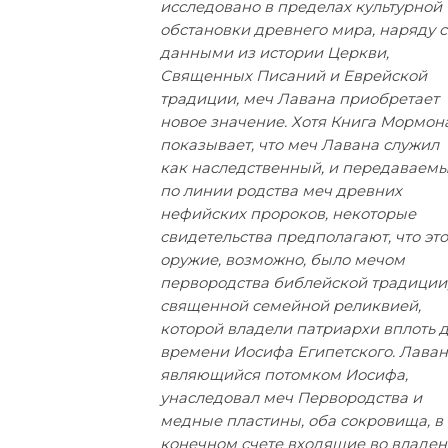
исследовано в пределах культурной
обстановки древнего мира, наряду с
данными из истории Церкви,
Священных Писаний и Еврейской
традиции, меч Лавана приобретает
новое значение. Хотя Книга Мормон
показывает, что меч Лавана служил
как наследственный, и передаваем
по линии родства меч древних
нефийских пророков, некоторые
свидетельства предполагают, что эт
оружие, возможно, было мечом
первородства библейской традиции
священной семейной реликвией,
которой владели патриархи вплоть 
времени Иосифа Египетского. Лаван
являющийся потомком Иосифа,
унаследовал меч Первородства и
медные пластины, оба сокровища, в
конечном счете входящие во владе