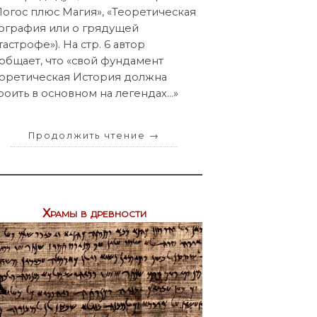
Логос плюс Магия», «Теоретическая
ография или о грядущей
тастрофе»). На стр. 6 автор
общает, что «свой фундамент
оретическая История должна
роить в основном на легендах…»
Продолжить чтение
→
Храмы в древности