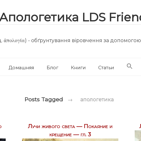
. ἀπολογία) - обґрунтування віровчення за допомого
Домашняя
Блог
Книги
Статьи
Posts Tagged
→
апологетика
о
Лучи живого света — Покаяние и
крещение — гл. 3