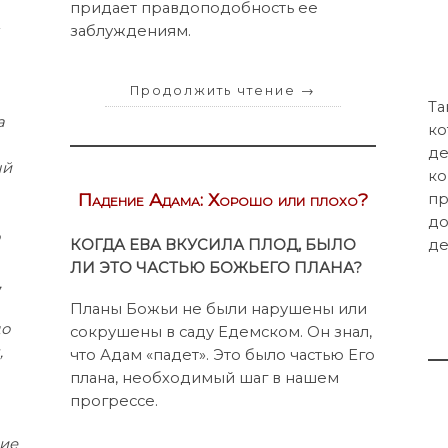
придает правдоподобность ее
заблуждениям.
Продолжить чтение
→
Та
а
ко
де
ый
ко
Падение Адама: Хорошо или плохо?
пр
до
о
де
КОГДА ЕВА ВКУСИЛА ПЛОД, БЫЛО
ЛИ ЭТО ЧАСТЬЮ БОЖЬЕГО ПЛАНА?
,
Планы Божьи не были нарушены или
до
сокрушены в саду Едемском. Он знал,
,
что Адам «падет». Это было частью Его
плана, необходимый шаг в нашем
прогрессе.
ние