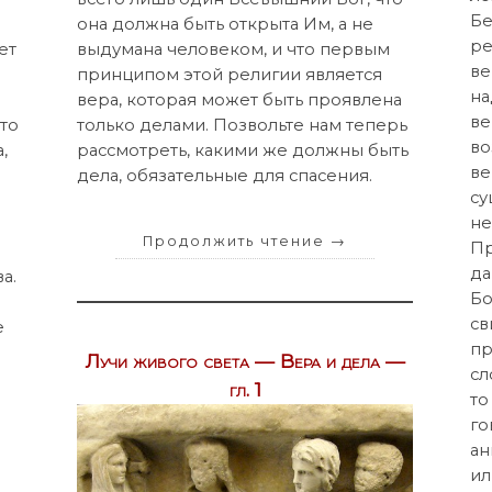
Бе
она должна быть открыта Им, а не
ре
ет
выдумана человеком, и что первым
ве
принципом этой религии является
на
вера, которая может быть проявлена
ве
то
только делами. Позвольте нам теперь
во
,
рассмотреть, какими же должны быть
ве
дела, обязательные для спасения.
су
не
Продолжить чтение
→
Пр
да
а.
Бо
св
е
пр
Лучи живого света — Вера и дела —
сл
гл. 1
то
го
ан
ил