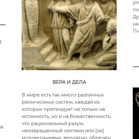
уп
го
Ду
на
Пи
е
ВЕРА И ДЕЛА
В мире есть так много различных
религиозных систем, каждая из
которых претендует не только на
истинность, но и на божественность,
что рациональный разум,
на
неизвращенный сектами или [их]
исповеданиями, вероятно, обречен