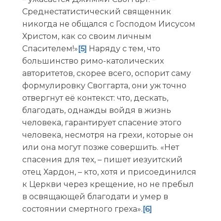
Среднестатистический священник
никогда не общался с Господом Иисусом
Христом, как со своим личным
Спасителем!»
Наряду с тем, что
[5]
большинство римо-католических
авторитетов, скорее всего, оспорит саму
формулировку Своггарта, они уж точно
отвергнут её контекст: что, дескать,
благодать, однажды войдя в жизнь
человека, гарантирует спасение этого
человека, несмотря на грехи, которые он
или она могут позже совершить. «Нет
спасения для тех, – пишет иезуитский
отец Хардон, – кто, хотя и присоединился
к Церкви через крещение, но не пребыл
в освящающей благодати и умер в
состоянии смертного греха».
[6]