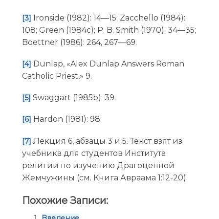
Ironside (1982): 14—15; Zacchello (1984):
[3]
108; Green (1984c); P. B. Smith (1970): 34—35;
Boettner (1986): 264, 267—69.
Dunlap, «Alex Dunlap Answers Roman
[4]
Catholic Priest,» 9.
Swaggart (1985b): 39.
[5]
Hardon (1981): 98.
[6]
Лекция 6, абзацы 3 и 5. Текст взят из
[7]
учебника для студентов Института
религии по изучению Драгоценной
Жемчужины (см. Книга Авраама 1:12-20).
Похожие Записи:
Введение