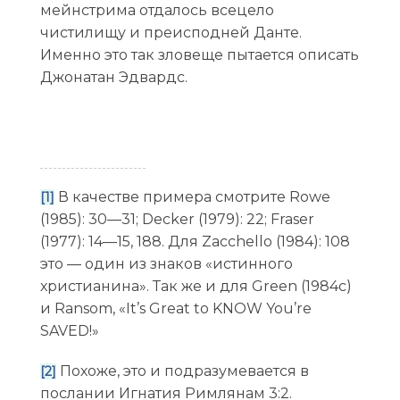
мейнстрима отдалось всецело
чистилищу и преисподней Данте.
Именно это так зловеще пытается описать
Джонатан Эдвардс.
В качестве примера смотрите Rowe
[1]
(1985): 30—31; Decker (1979): 22; Fraser
(1977): 14—15, 188. Для Zacchello (1984): 108
это — один из знаков «истинного
христианина». Так же и для Green (1984c)
и Ransom, «It’s Great to KNOW You’re
SAVED!»
Похоже, это и подразумевается в
[2]
послании Игнатия Римлянам 3:2.