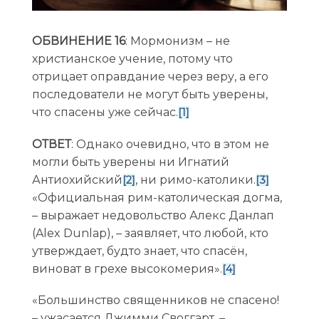
ОБВИНЕНИЕ 16
: Мормонизм – не
христианское учение, потому что
отрицает оправдание через веру, а его
последователи не могут быть уверены,
что спасены уже сейчас.
[1]
ОТВЕТ
: Однако очевидно, что в этом не
могли быть уверены ни Игнатий
Антиохийский
, ни римо-католики.
[2]
[3]
«Официальная рим-католическая догма,
– выражает недовольство Алекс Данлап
(Alex Dunlap), – заявляет, что любой, кто
утверждает, будто знает, что спасён,
виноват в грехе высокомерия».
[4]
«Большинство священников не спасено!
– ужасается Джимми Своггарт. –