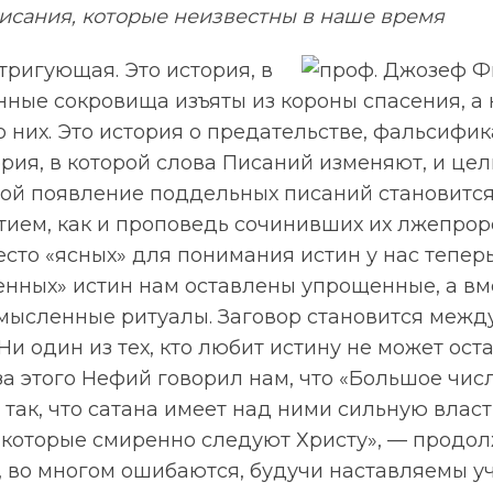
исания, которые неизвестны в наше время
ригующая. Это история, в
нные сокровища изъяты из короны спасения, а
 них. Это история о предательстве, фальсифик
ория, в которой слова Писаний изменяют, и це
орой появление поддельных писаний становится
ием, как и проповедь сочинивших их лжепрор
есто «ясных» для понимания истин у нас тепер
ценных» истин нам оставлены упрощенные, а в
смысленные ритуалы. Заговор становится меж
 Ни один из тех, кто любит истину не может ост
за этого Нефий говорил нам, что «Большое чис
так, что сатана имеет над ними сильную власть» 
 «которые смиренно следуют Христу», — продо
о, во многом ошибаются, будучи наставляемы 