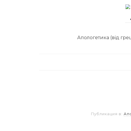
Апологетика (від грец
Публикация в:
Ап