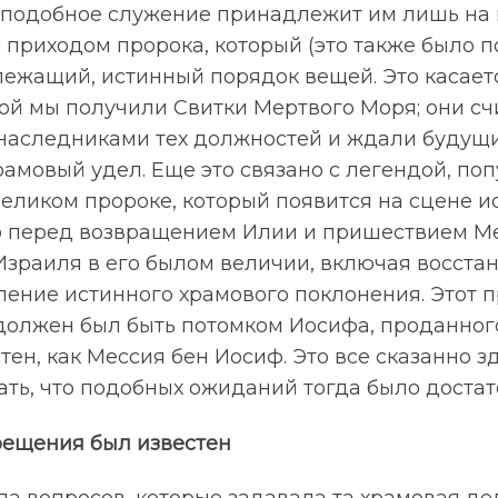
 подобное служение принадлежит им лишь на 
 приходом пророка, который (это также было п
лежащий, истинный порядок вещей. Это касает
ой мы получили Свитки Мертвого Моря; они сч
аследниками тех должностей и ждали будущи
рамовый удел. Еще это связано с легендой, по
великом пророке, который появится на сцене и
 перед возвращением Илии и пришествием М
Израиля в его былом величии, включая восста
ление истинного храмового поклонения. Этот 
должен был быть потомком Иосифа, проданного
тен, как Мессия бен Иосиф. Это все сказанно 
зать, что подобных ожиданий тогда было достат
рещения был известен