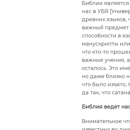
Библии является 
нас в УБЯ [Униве
древних языков, 
важный предмет о
способности в яз
манускрипты или
что кто-то проше
важные учения, а
осталось. Это име
но даже близко н
что было изъято,
да так, что сатан
Библия ведет на
Внимательное чте
известных во дни