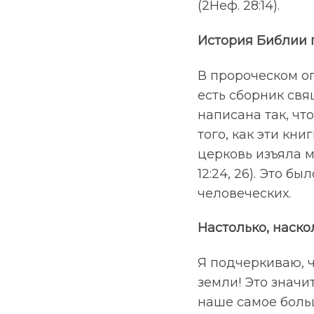
(2Неф. 28:14).
История Библии 
В пророческом о
есть сборник свя
написана так, чт
того, как эти кн
церковь изъяла м
12:24, 26). Это б
человеческих.
Настолько, наск
Я подчеркиваю, ч
земли! Это значи
наше самое боль