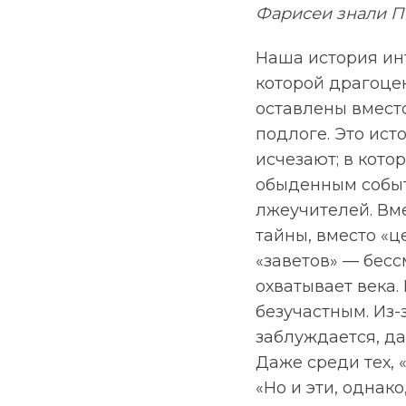
Фарисеи знали П
Наша история инт
которой драгоце
оставлены вместо
подлоге. Это ист
исчезают; в кот
обыденным событ
лжеучителей. Вм
тайны, вместо «
«заветов» — бес
охватывает века.
безучастным. Из-
заблуждается, да 
Даже среди тех,
«Но и эти, однак