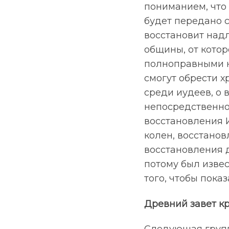
пониманием, что
будет передано с
восстановит над
общины, от котор
полноправными н
смогут обрести х
среди иудеев, о 
непосредственно
восстановления 
колен, восстанов
восстановления 
потому был извес
того, чтобы пока
Древний завет к