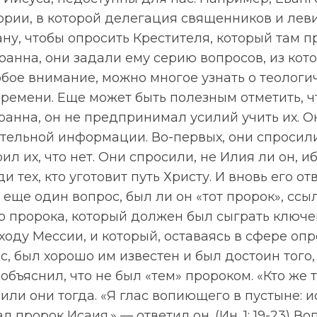
ории, в которой делегация священников и лев
ну, чтобы опросить Крестителя, который там 
оанна, они задали ему серию вопросов, из кот
бое внимание, можно многое узнать о теологи
ремени. Еще может быть полезным отметить, ч
анна, он не предпринимал усилий учить их. О
тельной информации. Во-первых, они спросили
ил их, что нет. Они спросили, не Илия ли он, и
 тех, кто уготовит путь Христу. И вновь его отв
 еще один вопрос, был ли он «тот пророк», ссы
то пророка, который должен был сыграть ключе
ходу Мессии, и который, оставаясь в сфере о
с, был хорошо им известен и был достоин того,
объяснил, что не был «тем» пророком. «Кто же т
или они тогда. «Я глас вопиющего в пустыне: и
ал пророк Исаия.» — ответил он. (Ин. 1: 19-23) В