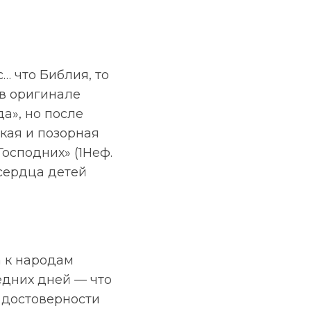
… что Библия, то
 в оригинале
а», но после
икая и позорная
Господних» (1Неф.
 сердца детей
а к народам
едних дней — что
 достоверности