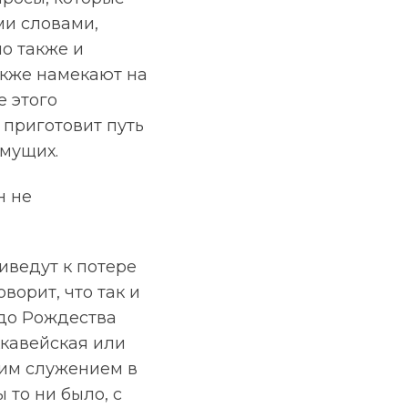
ми словами,
о также и
акже намекают на
е этого
 приготовит путь
имущих.
н не
иведут к потере
ворит, что так и
 до Рождества
ккавейская или
им служением в
 то ни было, с