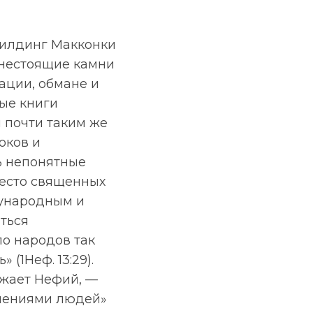
 нестоящие камни
ации, обмане и
лые книги
 почти таким же
оков и
ь непонятные
место священных
дународным и
аться
ло народов так
(1Неф. 13:29).
лжает Нефий, —
учениями людей»