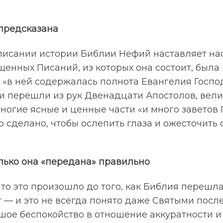
предсказана
писании истории Библии Нефий наставляет нас
щенных Писаний, из которых она состоит, была
о «в ней содержалась полнота Евангелия Господ
иги перешли из рук Двенадцати Апостолов, вел
ногие ясные и ценные части «и много заветов 
ыло сделано, чтобы ослепить глаза и ожесточить
олько она «передана» правильно
то это произошло до того, как Библия перешл
т — и это не всегда понято даже Святыми посл
шое беспокойство в отношение аккуратности и