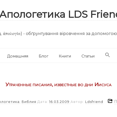
. ἀπολογία) - обґрунтування віровчення за допомого
Домашняя
Блог
Книги
Статьи
Утраченные писания, известные во дни Иисуса
ологетика
,
Библия
Дата:
16.03.2009
Автор:
Ldsfriend