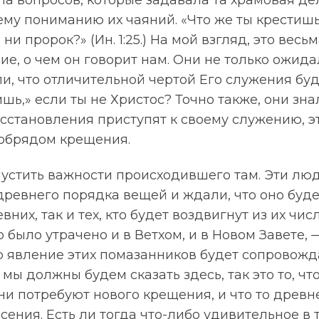
а вопросов, которые задавала та храмовая де
му пониманию их чаяний. «Что же ты крестишь
 ни пророк?» (Ин. 1:25.) На мой взгляд, это вес
е, о чем он говорит нам. Они не только ожид
ли, что отличительной чертой Его служения бу
шь,» если ты не Христос? Точно также, они зна
сстановления приступят к своему служению, э
обрядом крещения.
устить важности происходившего там. Эти лю
древнего порядка вещей и ждали, что оно буде
вних, так и тех, кто будет воздвигнут из их чис
о было утрачено и в Ветхом, и в Новом Завете, 
о явление этих помазанников будет сопровожд
 мы должны будем сказать здесь, так это то, чт
ни потребуют нового крещения, и что то древ
сения. Есть ли тогда что-либо удивительное в т