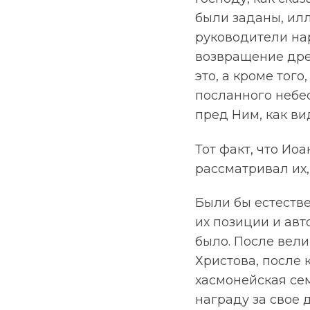
были заданы, илл
руководители на
возвращение дре
это, а кроме того
посланного небес
пред Ним, как в
Тот факт, что Иоа
рассматривал их,
Были бы естеств
их позиции и авт
было. После вел
Христова, после 
хасмонейская се
награду за свое 