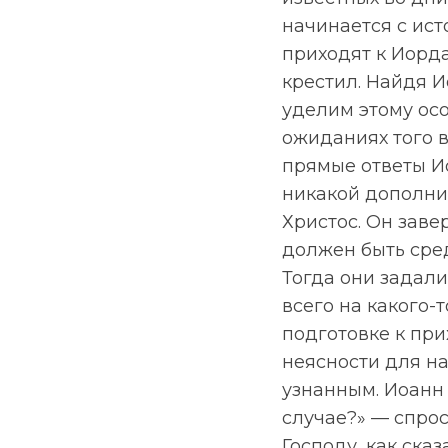
начинается с ист
приходят к Иорда
крестил. Найдя И
уделим этому осо
ожиданиях того в
прямые ответы Ио
никакой дополни
Христос. Он завер
должен быть среди
Тогда они задали
всего на какого-
подготовке к при
неясности для на
узнанным. Иоанн 
случае?» — спрос
Господу, как сказ