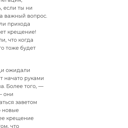
легация,
, если ты ни
ьма важный вопрос.
али прихода
дет крещение!
ли, что когда
то тоже будет
ди ожидали
т начато руками
ла. Более того, —
— они
аться заветом
о новые
нее крещение
ом, что