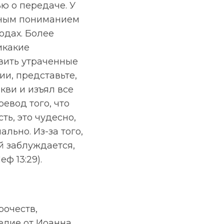
ю о передаче. У
очным пониманием
одах. Более
икакие
овить утраченные
и, представьте,
кви и изъял все
евод того, что
сть, это чудесно,
льно. Из-за того,
й заблуждается,
ф 13:29).
рочеств,
елие от Иоанна