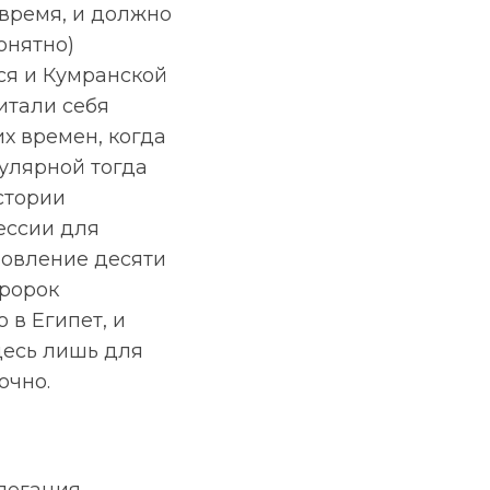
время, и должно
онятно)
ся и Кумранской
итали себя
х времен, когда
пулярной тогда
стории
ессии для
новление десяти
пророк
 в Египет, и
здесь лишь для
очно.