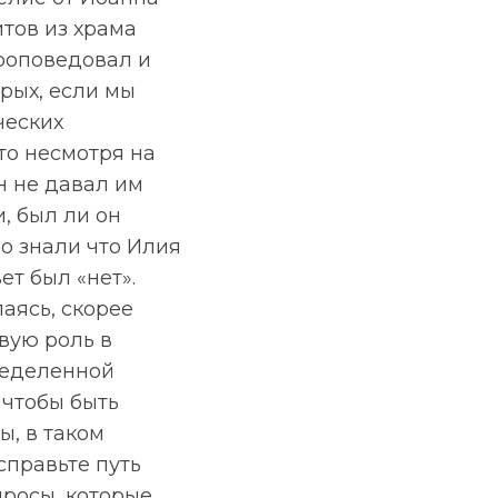
итов из храма
проповедовал и
орых, если мы
ческих
то несмотря на
н не давал им
, был ли он
бо знали что Илия
ет был «нет».
лаясь, скорее
вую роль в
пределенной
 чтобы быть
ы, в таком
справьте путь
опросы, которые