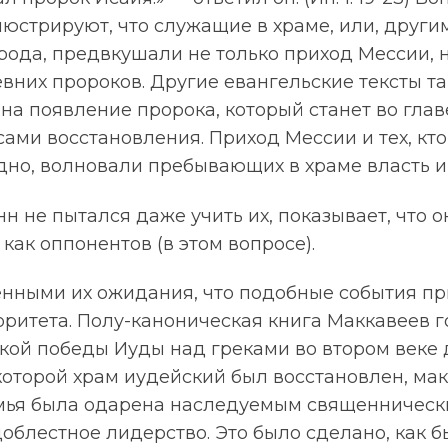
юстрируют, что служащие в храме, или, други
рода, предвкушали не только приход Мессии, н
вних пророков. Другие евангельские тексты т
, на появление пророка, который станет во глав
ами восстановления. Приход Мессии и тех, кто
идно, волновали пребывающих в храме власть 
нн не пытался даже учить их, показывает, что о
 как оппонентов (в этом вопросе).
енными их ожидания, что подобные события пр
оритета. Полу-каноническая книга Маккавеев го
икой победы Иуды над греками во втором веке
которой храм иудейский был восстановлен, ма
мья была одарена наследуемым священническ
доблестное лидерство. Это было сделано, как бы