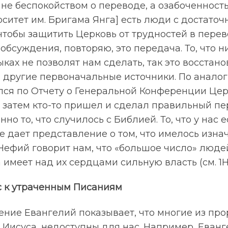
не беспокойством о переводе, а озабоченность
рситет им. Бригама Янга] есть люди с достат
чтобы защитить Церковь от трудностей в перев
бсуждения, повторяю, это передача. То, что н
ыках не позволят нам сделать, так это восстан
 другие первоначальные источники. По аналоги
лся по Отчету о Генеральной Конференции Цер
 затем кто-то пришел и сделал правильный пер
нно то, что случилось с Библией. То, что у нас е
е дает представление о том, что имелось изнача
 Нефий говорит нам, что «большое число» люде
а имеет над их сердцами сильную власть (см. 1Не
с к утраченным Писаниям
ние Евангелий показывает, что многие из про
 Иисуса, недоступны для нас. Например, Еванг