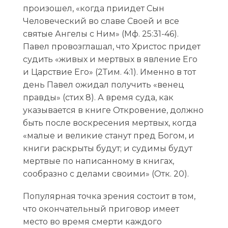
произошел, «когда приидет Сын
Человеческий во славе Своей и все
святые Ангелы с Ним» (Мф. 25:31-46).
Павел провозглашал, что Христос придет
судить «живых и мертвых в явление Его
и Царствие Его» (2Тим. 4:1). Именно в тот
день Павел ожидал получить «венец
правды» (стих 8). А время суда, как
указывается в книге Откровение, должно
быть после воскресения мертвых, когда
«малые и великие станут пред Богом, и
книги раскрыты будут; и судимы будут
мертвые по написанному в книгах,
сообразно с делами своими» (Отк. 20).
Популярная точка зрения состоит в том,
что окончательный приговор имеет
место во время смерти каждого