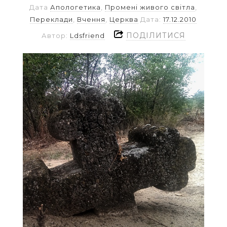
Дата
Апологетика
,
Промені живого світла
,
Переклади
,
Вчення
,
Церква
Дата:
17.12.2010
ПОДІЛИТИСЯ
Автор:
Ldsfriend