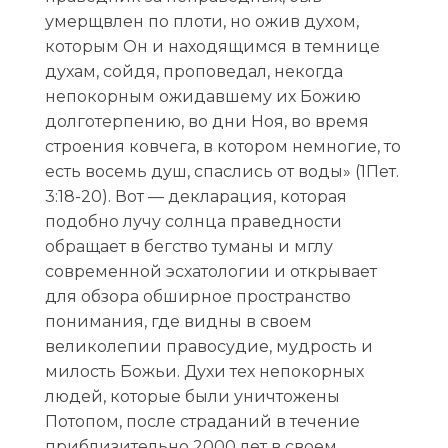
умерщвлен по плоти, но ожив духом,
которым Он и находящимся в темнице
духам, сойдя, проповедал, некогда
непокорным ожидавшему их Божию
долготерпению, во дни Ноя, во время
строения ковчега, в котором немногие, то
есть восемь душ, спаслись от воды» (1Пет.
3:18-20). Вот — декларация, которая
подобно лучу солнца праведности
обращает в бегство туманы и мглу
современной эсхатологии и открывает
для обзора обширное пространство
понимания, где видны в своем
великолепии правосудие, мудрость и
милость Божьи. Духи тех непокорных
людей, которые были уничтожены
Потопом, после страданий в течение
приблизительно 2000 лет в своем