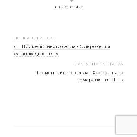
апологетика
ПОПЕРЕДНІЙ ПОСТ
←
Промені живого світла - Одкровення
останніх днів - гл. 9
НАСТУПНА ПОСТАВКА
Промені живого світла - Хрещення за
померлих - гл. 11
→