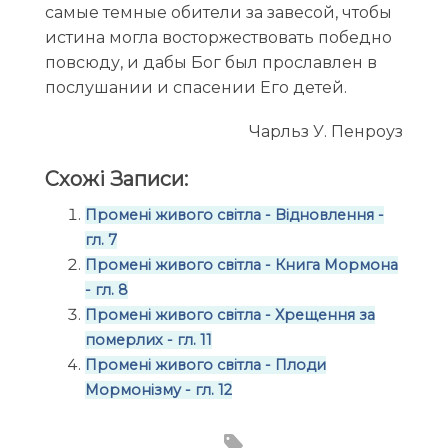
самые темные обители за завесой, чтобы
истина могла восторжествовать победно
повсюду, и дабы Бог был прославлен в
послушании и спасении Его детей.
Чарльз У. Пенроуз
Схожі Записи:
Промені живого світла - Відновлення -
гл. 7
Промені живого світла - Книга Мормона
- гл. 8
Промені живого світла - Хрещення за
померлих - гл. 11
Промені живого світла - Плоди
Мормонізму - гл. 12