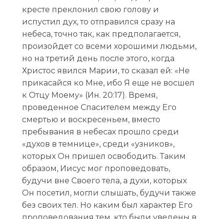
кресте преклонил свою голову и
испустил дух, то отправился сразу на
небеса, точно так, как предполагается,
произойдет со всеми хорошими людьми,
но на третий день после этого, когда
Христос явился Марии, то сказал ей: «Не
прикасайся ко Мне, ибо Я еще не восшел
к Отцу Моему» (Ин. 20:17). Время,
проведенное Спасителем между Его
смертью и воскресеньем, вместо
пребывания в небесах прошло среди
«духов в темнице», среди «узников»,
которых Он пришел освободить. Таким
образом, Иисус мог проповедовать,
будучи вне Своего тела, а духи, которых
Он посетил, могли слышать, будучи также
без своих тел. Но каким был характер Его
проповедования тем, кто были уведены в