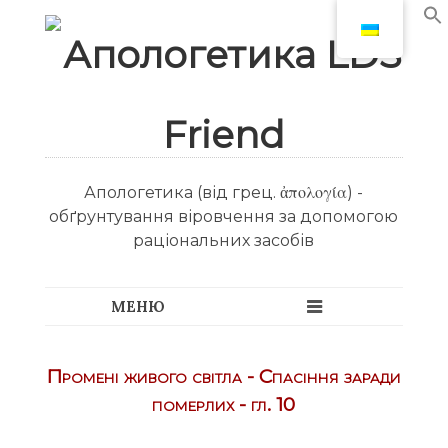
Апологетика (від грец. ἀπολογία) -
обґрунтування віровчення за допомогою
раціональних засобів
Промені живого світла - Спасіння заради
померлих - гл. 10