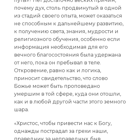
путы»? Нет достаточно веских причин,
почему дух, столь продвинутый в одной
из стадий своего опыта, может оказаться
не способным к дальнейшему развитию,
к получению света, знания, мудрости и
религиозного обучения, особенно если
информация необходимая для его
вечного благосостояния была удержана
от него, пока он пребывал в теле.
Откровение, равно как и логика,
приносит свидетельство, что слово
Божье может быть проповедано
умершим в той сфере, куда они отошли,
как и в любой другой части этого земного
шара.
«Христос, чтобы привести нас к Богу,
однажды пострадал за грехи наши,
праведник за неправедных, быв