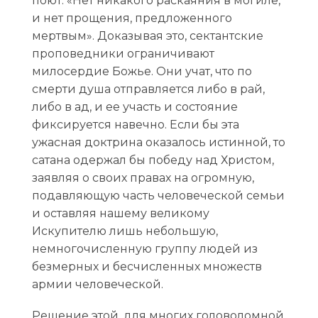
поют: «Нет никакого раскаяния в могиле,
и нет прощения, предложенного
мертвым». Доказывая это, сектантские
проповедники ограничивают
милосердие Божье. Они учат, что по
смерти душа отправляется либо в рай,
либо в ад, и ее участь и состояние
фиксируется навечно. Если бы эта
ужасная доктрина оказалось истинной, то
сатана одержал бы победу над Христом,
заявляя о своих правах на огромную,
подавляющую часть человеческой семьи
и оставляя нашему великому
Искупителю лишь небольшую,
немногочисленную группу людей из
безмерных и бесчисленных множеств
армии человеческой.
Решение этой, для многих головоломной