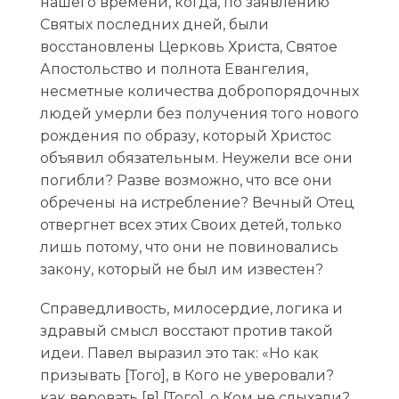
нашего времени, когда, по заявлению
Святых последних дней, были
восстановлены Церковь Христа, Святое
Апостольство и полнота Евангелия,
несметные количества добропорядочных
людей умерли без получения того нового
рождения по образу, который Христос
объявил обязательным. Неужели все они
погибли? Разве возможно, что все они
обречены на истребление? Вечный Отец
отвергнет всех этих Своих детей, только
лишь потому, что они не повиновались
закону, который не был им известен?
Справедливость, милосердие, логика и
здравый смысл восстают против такой
идеи. Павел выразил это так: «Но как
призывать [Того], в Кого не уверовали?
как веровать [в] [Того], о Ком не слыхали?