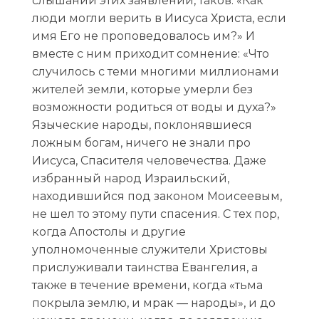
слышании этих заявлений, таков: «Как
люди могли верить в Иисуса Христа, если
имя Его не проповедовалось им?» И
вместе с ним приходит сомнение: «Что
случилось с теми многими миллионами
жителей земли, которые умерли без
возможности родиться от воды и духа?»
Языческие народы, поклонявшиеся
ложным богам, ничего не знали про
Иисуса, Спасителя человечества. Даже
избранный народ Израильский,
находившийся под законом Моисеевым,
не шел то этому пути спасения. С тех пор,
когда Апостолы и другие
уполномоченные служители Христовы
прислуживали таинства Евангелия, а
также в течение времени, когда «тьма
покрыла землю, и мрак — народы», и до