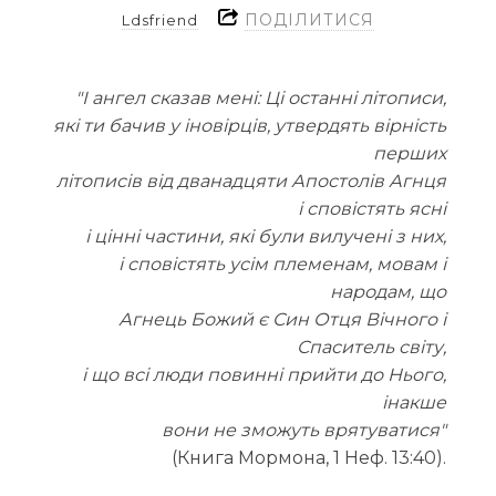
ПОДІЛИТИСЯ
Ldsfriend
"І ангел сказав мені: Ці останні літописи,
які ти бачив у іновірців, утвердять вірність
перших
літописів від дванадцяти Апостолів Агнця
і сповістять ясні
і цінні частини, які були вилучені з них,
і сповістять усім племенам, мовам і
народам, що
Агнець Божий є Син Отця Вічного і
Спаситель світу,
і що всі люди повинні прийти до Нього,
інакше
вони не зможуть врятуватися"
(Книга Мормона, 1 Неф. 13:40).