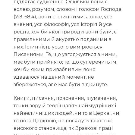
підлягає судженню. Оскільки вони є
волею, розумом, словом і голосом Господа
(УіЗ. 68:4), вони є істинними; а отже, усе
вчення, уся філософія, уся історія й усе
решта, хоч би якої природи вони були, є
правильними й акуратно поданими в
них. Істинність усього вимірюється
Писаннями. Те, що узгоджується з ними,
має бути прийнято; те, що суперечить їм,
хоч би яким привабливим воно
здавалося на даний момент, не
збережеться, але має бути відкинуте.
Книги, писання, пояснення, тлумачення,
точки зору й теорії навіть наймудріших і
найвеличніших людей, чи то в Церкві, чи
то поза Церквою, не посядуть такого ж
високого становища, як Зразкові праці