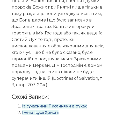
Церкви. Навіть писання, вчення і думки
пророків Божих прийнятні лише тільки в
тому разі, якщо вони узгоджуються з тим,
що Бог відкрив і що було записано в
Зразкових працях. Коли живі оракули
говорять в ім'я Господа або так, як веде їх
Святий Дух, то тоді, проте, їхні
висловлювання є обов'язковими для всіх,
хто їх чує, і що б не було сказано, буде
гармонійно поєднуватися зі Зразковими
працями Церкви. Дім Господній є домом
порядку, і одна істина ніколи не буде
суперечити іншій (Doctrines of Salvation, т.
3, стор. 203-204.).
Схожі Записи:
Із сучасними Писаннями в руках
Імена Ісуса Христа