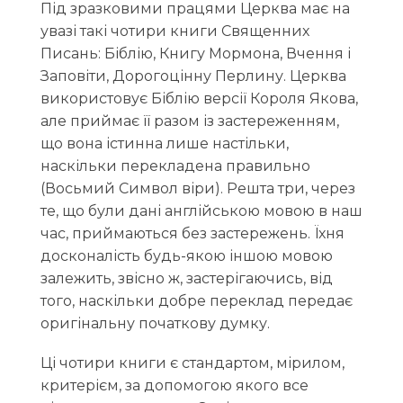
Під зразковими працями Церква має на
увазі такі чотири книги Священних
Писань: Біблію, Книгу Мормона, Вчення і
Заповіти, Дорогоцінну Перлину. Церква
використовує Біблію версії Короля Якова,
але приймає її разом із застереженням,
що вона істинна лише настільки,
наскільки перекладена правильно
(Восьмий Символ віри). Решта три, через
те, що були дані англійською мовою в наш
час, приймаються без застережень. Їхня
досконалість будь-якою іншою мовою
залежить, звісно ж, застерігаючись, від
того, наскільки добре переклад передає
оригінальну початкову думку.
Ці чотири книги є стандартом, мірилом,
критерієм, за допомогою якого все