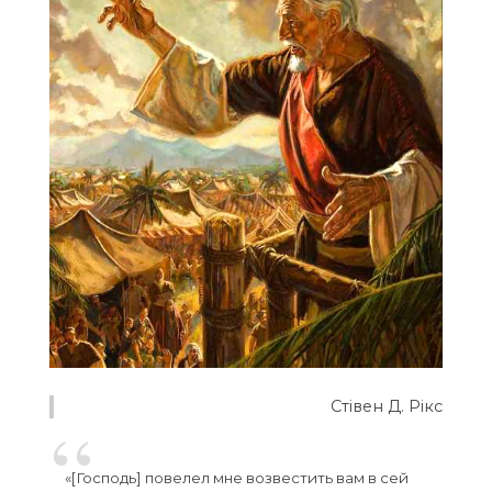
Стівен Д. Рікс
«[Господь] повелел мне возвестить вам в сей