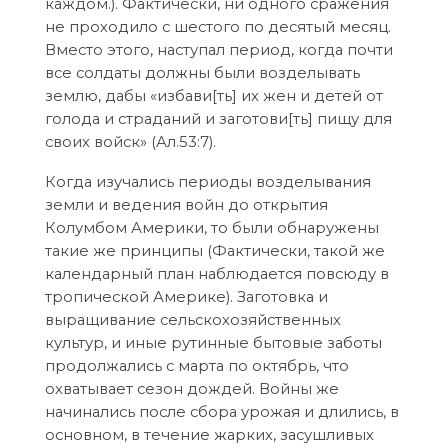
каждом.). Фактически, ни одного сражения
не проходило с шестого по десятый месяц.
Вместо этого, наступал период, когда почти
все солдаты должны были возделывать
землю, дабы «избави[ть] их жен и детей от
голода и страданий и заготови[ть] пищу для
своих войск» (Ал.53:7).
Когда изучались периоды возделывания
земли и ведения войн до открытия
Колумбом Америки, то были обнаружены
такие же принципы (Фактически, такой же
календарный план наблюдается повсюду в
тропической Америке). Заготовка и
выращивание сельскохозяйственных
культур, и иные рутинные бытовые заботы
продолжались с марта по октябрь, что
охватывает сезон дождей. Войны же
начинались после сбора урожая и длились, в
основном, в течение жарких, засушливых