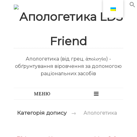
Апологетика (від грец. ἀπολογία) -
обґрунтування віровчення за допомогою
раціональних засобів
Категорія допису
→
Апологетика