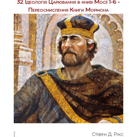
32 Ідеологія Царювання в книзі Мосії 1-6 -
Переосмислення Книги Мормона
Стівен Д. Рікс