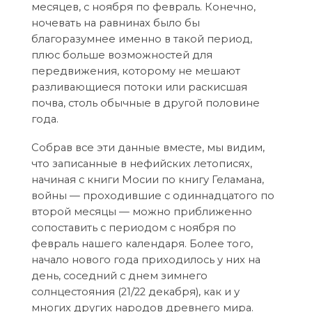
месяцев, с ноября по февраль. Конечно,
ночевать на равнинах было бы
благоразумнее именно в такой период,
плюс больше возможностей для
передвижения, которому не мешают
разливающиеся потоки или раскисшая
почва, столь обычные в другой половине
года.
Собрав все эти данные вместе, мы видим,
что записанные в нефийских летописях,
начиная с книги Мосии по книгу Геламана,
войны — проходившие с одиннадцатого по
второй месяцы — можно приближенно
сопоставить с периодом с ноября по
февраль нашего календаря. Более того,
начало нового года приходилось у них на
день, соседний с днем зимнего
солнцестояния (21/22 декабря), как и у
многих других народов древнего мира.