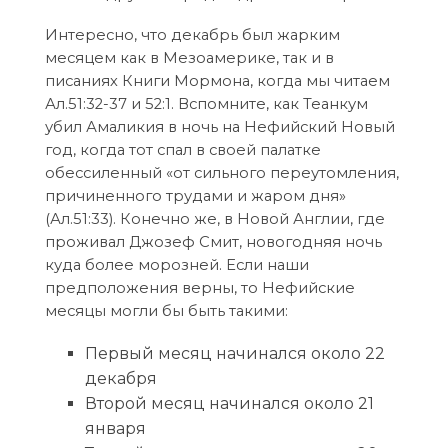
Интересно, что декабрь был жарким
месяцем как в Мезоамерике, так и в
писаниях Книги Мормона, когда мы читаем
Ал.51:32-37 и 52:1. Вспомните, как Теанкум
убил Амаликия в ночь на Нефийский Новый
год, когда тот спал в своей палатке
обессиленный «от сильного переутомления,
причиненного трудами и жаром дня»
(Ал.51:33). Конечно же, в Новой Англии, где
проживал Джозеф Смит, новогодняя ночь
куда более морозней. Если наши
предположения верны, то Нефийские
месяцы могли бы быть такими:
Первый месяц начинался около 22
декабря
Второй месяц начинался около 21
января