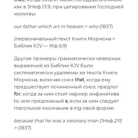
как в 3Неф.13:9, при цитировании Господней
молитвы:
our father which art in heaven > who
(1837)
(первоначальный текст Книги Мормона =
Библия KJV — Мф.6:9)
Другие примеры грамматически неверных
выражений из Библии KJV были
систематически удаляемы из текста Книги
Мормона, включая союз
that
, когда ему
предшествует починенный союз; предлог
for
, когда за ним стоит маркер инфинитива
to; или предложный
а
, если за ним следует
глагольное окончание в ing-овой форме:
because that he was a visionary man [1Неф.2:11]
>
(1837)