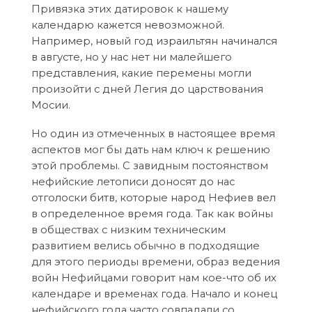
Привязка этих датировок к нашему
календарю кажется невозможной.
Например, новый год израильтян начинался
в августе, но у нас нет ни малейшего
представления, какие перемены могли
произойти с дней Легия до царствования
Мосии.
Но один из отмеченных в настоящее время
аспектов мог бы дать нам ключ к решению
этой проблемы. С завидным постоянством
нефийские летописи доносят до нас
отголоски битв, которые народ Нефиев вел
в определенное время года. Так как войны
в обществах с низким техническим
развитием велись обычно в подходящие
для этого периоды времени, образ ведения
войн Нефийцами говорит нам кое-что об их
календаре и временах года. Начало и конец
нефийского года часто совпадали со