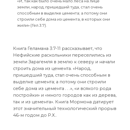
«И, так как было очень мало леса на лице
земли, народ, пришедший туда, стал очень
способным в выделке цемента; а потому они
строили себе дома из цемента, в которых они
жили» (Гел.3:7).
Книга Геламана 3:7-11 рассказывает, что
Нефийские раскольники переселились из
земли Зарагемля в землю к северу и начали
строить дома из цемента. «Народ,
пришедший туда, стал очень способным в
выделке цемента; а потому они строили
себе дома из цемента . . .», «и всякого рода
постройки» и «много городов как из дерева,
так и из цемента». Книга Мормона датирует
этот значительный технологический прорыв
46-м годом до Р.Х..