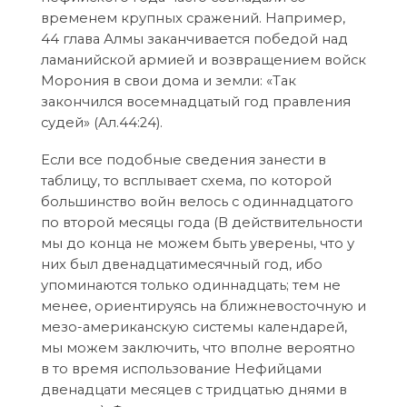
временем крупных сражений. Например,
44 глава Алмы заканчивается победой над
ламанийской армией и возвращением войск
Морония в свои дома и земли: «Так
закончился восемнадцатый год правления
судей» (Ал.44:24).
Если все подобные сведения занести в
таблицу, то всплывает схема, по которой
большинство войн велось с одиннадцатого
по второй месяцы года (В действительности
мы до конца не можем быть уверены, что у
них был двенадцатимесячный год, ибо
упоминаются только одиннадцать; тем не
менее, ориентируясь на ближневосточную и
мезо-американскую системы календарей,
мы можем заключить, что вполне вероятно
в то время использование Нефийцами
двенадцати месяцев с тридцатью днями в