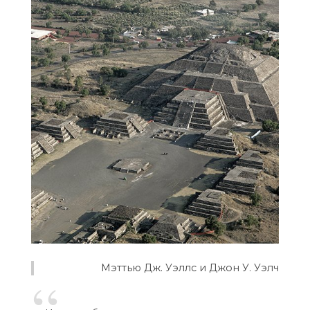
Мэттью Дж. Уэллс и Джон У. Уэлч