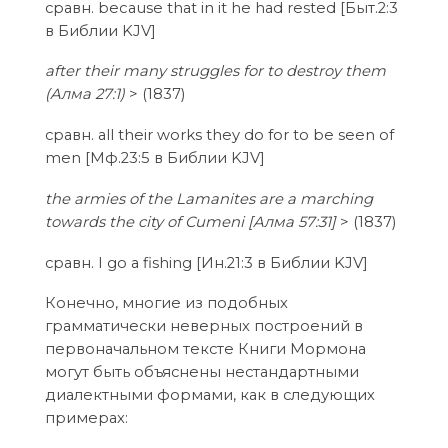
сравн. because that in it he had rested [Быт.2:3
в Библии KJV]
after their many struggles for to destroy them
(Aлма 27:1)
> (1837)
сравн. all their works they do for to be seen of
men [Мф.23:5 в Библии KJV]
the armies of the Lamanites are a marching
towards the city of Cumeni [Aлма 57:31]
> (1837)
сравн. I go a fishing [Ин.21:3 в Библии KJV]
Конечно, многие из подобных
грамматически неверных построений в
первоначальном тексте Книги Мормона
могут быть объяснены нестандартными
диалектными формами, как в следующих
примерах: