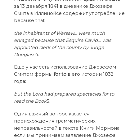
за 13 декабря 1841 в дневнике Джозефа
Смита в Иллинойсе содержит употребление
because that:
the inhabitants of Warsaw… were much
enraged because that Esquire David… was
appointed clerk of the county by Judge
Douglass
4.
Еще у нас есть использование Джозефом
Смитом формы
for to
в его истории 1832
года:
but the Lord had prepared spectacles for to
read the Book
5.
Один важный вопрос касается
происхождения грамматических
неправильностей в тексте Книги Мормона:
если мы принимаем заявление Джозефа