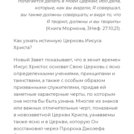
полагается делать в Моей Церкви; ибо дела,
которые, как вы видели, Я совершал,
вы также должны совершать; и видя то, что
Я творил, должны и вы творить»
(Книга Мормона, 3Неф. 27:10,21).
Как узнать истинную Церковь Иисуса
Христа?
Новый Завет показывает, что в зенит времен
Иисус Христос основал Свою Церковь с ясно
определенными учениями, принципами и
таинствами, а также с особым образом
призванными служителями, придав ей
заметные характерные черты, по которым
она могла бы быть узнана. Многие из знаков
или важных отличительных черт, показаные
в новозаветной Церкви Христа, узнаваемы
также ясно и в Церкви, которую Он
восстановил через Пророка Джозефа