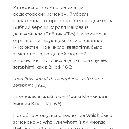
Интересно, что многие из этих
редакторских изменений убрали
выражения, которые характерны для языка
Библии версии короля Иакова (в
дальнейшем «Библия KJV»). Например, в
отрывке, цитирующем Исайю, двойное
множественное число,
seraphims
, было
заменено подходящей формой
множественного числа (в данном случае,
seraphim
), как в 2Неф. 16:6:
then flew one of the seraphims unto me >
seraphim
(1920)
(первоначальный текст Книги Мормона =
Библия KJV — Ис. 6:6)
Подобно этому, использование
which
было
заменено на
who
или
whom
(или иногда
that
), когда объект является одушевленным,