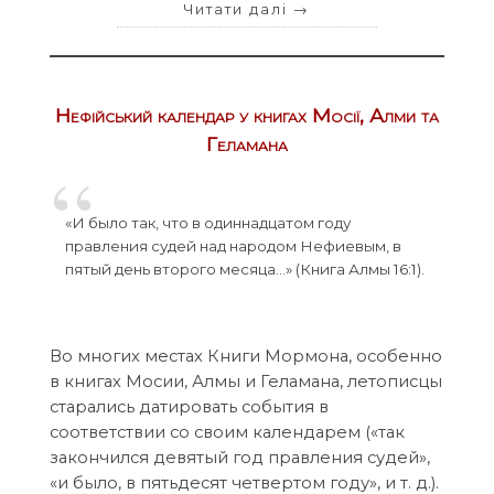
Читати далі
→
Нефійський календар у книгах Мосії, Алми та
Геламана
«И было так, что в одиннадцатом году
правления судей над народом Нефиевым, в
пятый день второго месяца…» (Книга Алмы 16:1).
Во многих местах Книги Мормона, особенно
в книгах Мосии, Алмы и Геламана, летописцы
старались датировать события в
соответствии со своим календарем («так
закончился девятый год правления судей»,
«и было, в пятьдесят четвертом году», и т. д.).