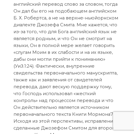
английский перевод слово за словом, тогда
Он дал бы его на подобающем английском
Б. Х. Робертса, а не на верхне-ньюйоркском
диалекте Джозефа Смита. Мне кажется, что
из-за того, что для Бога английский язык не
является родным, и что Он не смотрит на
языки, Он в полной мере желает говорить
«слугам Моим в их слабости и на их языке,
дабы они могли прийти к пониманию»
(УиЗ.1:24). Фактически, внутренние
свидельства первоначального манускрипта,
также как и заявления от свидетелей
перевода, дают вескую поддержку тому,
что Господь использовал «жесткий
контроль» над процессом перевода и что
Он действительно является источником
первоначального текста Книги Мормона7.
Исходя из этой перспективы, исправления,
сделанные Джозефом Смитом для второго