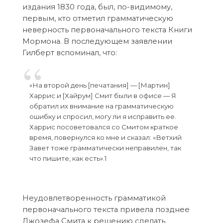
издания 1830 года, был, по-видимому,
первым, кто отметил грамматическую
неверность первоначального текста Книги
Мормона. В последующем заявлении
Гилберт вспоминал, что:
«На второй день [печатания] — [Мартин]
Харрис и [Хайрум] Смит были в офисе — Я
обратил их внимание на грамматическую
ошибку и спросил, могу ли я исправить ее.
Харрис посоветовался со Смитом краткое
время, повернулся ко мне и сказал: «Ветхий
Завет тоже грамматически неправилен, так
что пишите, как есть».1
Неудовлетворенность грамматикой
первоначального текста привела позднее
Джозефа Смита к решению сделать