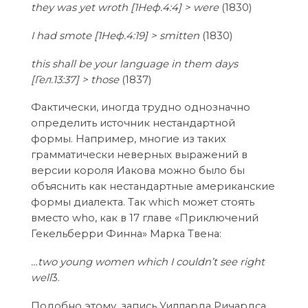
they was yet wroth [1Неф.4:4] > were
(1830)
I had smote [1Неф.4:19] > smitten
(1830)
this shall be your language in them days
[Гел.13:37] > those
(1837)
Фактически, иногда трудно однозначно
определить источник нестандартной
формы. Например, многие из таких
грамматически неверных выражений в
версии короля Иакова можно было бы
объяснить как нестандартные американские
формы диалекта. Так which может стоять
вместо who, как в 17 главе «Приключений
Гекельберри Финна» Марка Твена:
…two young women which I couldn’t see right
well
3.
Подобно этому, запись Уилларда Ричардса