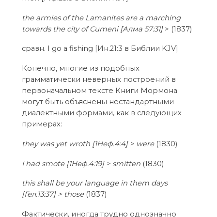
the armies of the Lamanites are a marching
towards the city of Cumeni [Aлма 57:31]
> (1837)
сравн. I go a fishing [Ин.21:3 в Библии KJV]
Конечно, многие из подобных
грамматически неверных построений в
первоначальном тексте Книги Мормона
могут быть объяснены нестандартными
диалектными формами, как в следующих
примерах:
they was yet wroth [1Неф.4:4] > were
(1830)
I had smote [1Неф.4:19] > smitten
(1830)
this shall be your language in them days
[Гел.13:37] > those
(1837)
Фактически, иногда трудно однозначно