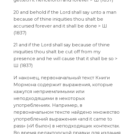
20 and behold if the Lord shall say unto a man
because of thine iniquities thou shalt be
accursed forever and it shall be done > Ш
(1837)
21 and if the Lord shall say because of thine
iniquities thou shalt be cut off from my
presence and he will cause that it shall be so >
Ш (1837)
И наконец, первоначальный текст Книги
Мормона содержит выражения, которые
кажутся неприемлимыми или
неподходящими в некоторых
употреблениях. Например, в
первоначальном тексте найдено множество
употреблений выражения «and it came to
pass» («И было») в неподходящих контекстах.
Во время редакторской правки для издания