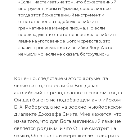
«Если… настаивать на том, что божественный
инструмент, Урим и Туммим, совершил все…
тогда этот божественный инструмент и
ответственен за подобные ошибки в
грамматике и в манере письма. Но если
перекладывать ответственность за ошибки в
языке на уготованное Богом средство, это
значит приписывать эти ошибки Богу. А это
немыслимо, если не сказать богохульно»6
Конечно, следствием этого аргумента
является то, что если бы Бог давал
английский перевод слово за словом, тогда
Он дал бы его на подобающем английском
Б. Х. Робертса, а не на верхне-ньюйоркском
диалекте Джозефа Смита. Мне кажется, что
из-за того, что для Бога английский язык не
является родным, и что Он не смотрит на
языки, Он в полной мере желает говорить