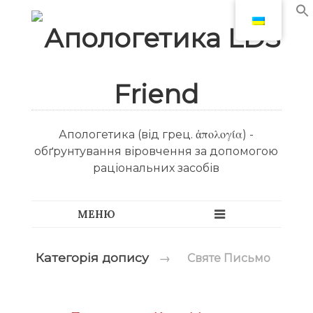
Апологетика (від грец. ἀπολογία) -
обґрунтування віровчення за допомогою
раціональних засобів
Категорія допису
→
Святе Письмо