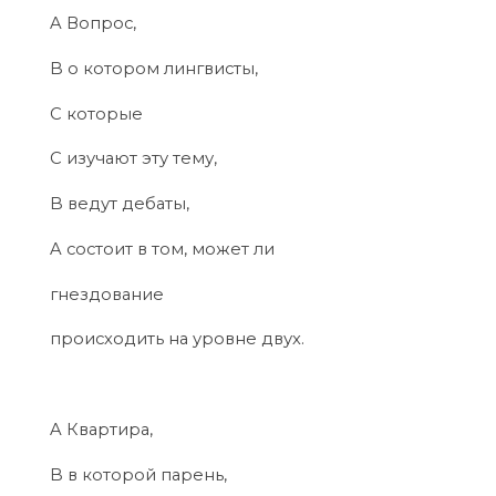
A Вопрос,
B о котором лингвисты,
C которые
C изучают эту тему,
B ведут дебаты,
A состоит в том, может ли
гнездование
происходить на уровне двух.
A Квартира,
B в которой парень,