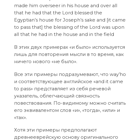
made him overseer in his house and over all
that he had that the Lord blessed the
Egyptian’s house for Joseph’s sake and [it came
to pass that] the blessing of the Lord was upon
all that he had in the house and in the field
В этих двух примерах «и было» используется
лишь для повторения мысли в то время, как
ничего нового «не было».
Все эти примеры подразумевают, что way’hо
и соответствующее английское «and it came
to pass» представляет из себя речевой
указатель, облегчающий связность
повествования. По-видимому можно считать
его эквивалентом слов «и», «тогда», «или» и
«так».
Хотя эти примеры предполагают
древнееврейскую основу оригинального