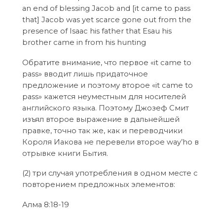
an end of blessing Jacob and [it came to pass
that] Jacob was yet scarce gone out from the
presence of Isaac his father that Esau his
brother came in from his hunting
Обратите внимание, что первое «it came to
pass» вводит лишь придаточное
предложение и поэтому второе «it came to
pass» кажется неуместным для носителей
английского языка. Поэтому Джозеф Смит
изъял второе выражение в дальнейшей
правке, точно так же, как и переводчики
Короля Иакова не перевели второе way’hо в
отрывке книги Бытия.
(2) три случая употребления в одном месте с
повторением предложных элементов:
Алма 8:18-19