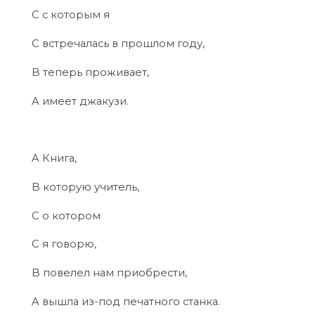
C с которым я
C встречалась в прошлом году,
B теперь проживает,
A имеет джакузи.
A Книга,
B которую учитель,
C о котором
C я говорю,
B повелел нам приобрести,
A вышла из-под печатного станка.