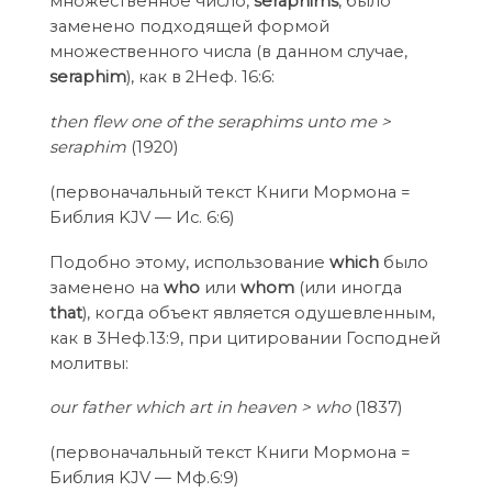
множественное число,
seraphims
, было
заменено подходящей формой
множественного числа (в данном случае,
seraphim
), как в 2Неф. 16:6:
then flew one of the seraphims unto me >
seraphim
(1920)
(первоначальный текст Книги Мормона =
Библия KJV — Ис. 6:6)
Подобно этому, использование
which
было
заменено на
who
или
whom
(или иногда
that
), когда объект является одушевленным,
как в 3Неф.13:9, при цитировании Господней
молитвы:
our father which art in heaven > who
(1837)
(первоначальный текст Книги Мормона =
Библия KJV — Мф.6:9)