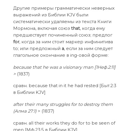
Другие примеры грамматически неверных
выражений из Библии KJV были
систематически удаляемы из текста Книги
Мормона, включая союз
that
, когда ему
предшествует починенный союз; предлог
for
, когда за ним стоит маркер инфинитива
to; или предложный
а
, если за ним следует
глагольное окончание в ing-овой форме:
because that he was a visionary man [1Неф.2:11]
>
(1837)
сравн. because that in it he had rested [Быт.2:3
в Библии KJV]
after their many struggles for to destroy them
(Aлма 27:1)
> (1837)
сравн. all their works they do for to be seen of
men [Мф.23:5 в Библии KJV]