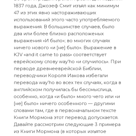
1837 года, Джозеф Смит изъял как минимум
47 из этих явно настораживающих
использований этого часто употребляемого
выражения. В большинстве случаев, было
два или более близко расположеных
выражения «И было»; во многих случаях
ничего нового «и [не] было». Выражение в
KJV «and it came to pass» соответствует
еврейскому слову way’hо «и случилось». При
перводе древнееврейской Библии,
переводчики Короля Иакова избегали
перевода way’hо во всех тех случаях, когда в
английском получилась бы бессмыслица,
особенно, когда «и было» много чего или «и
[не] было» ничего особенного — другими
словами там, где в первоначальном тексте
Книги Мормона этот перевод допускается.
Давайте рассмотрим следующие 3 примера
из Книги Мормона (в которых изъятое