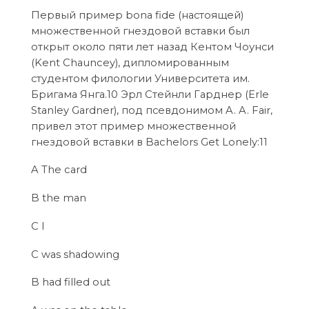
Первый пример bona fide (настоящей)
множественной гнездовой вставки был
открыт около пяти лет назад Кентом Чоунси
(Kent Chauncey), дипломированным
студентом филологии Университета им.
Бригама Янга.10 Эрл Стейнли Гарднер (Erle
Stanley Gardner), под псевдонимом A. A. Fair,
привел этот пример множественной
гнездовой вставки в Bachelors Get Lonely:11
A The card
B the man
C I
C was shadowing
B had filled out