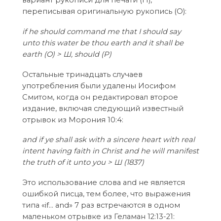
вариант рукописи для печати (П),
переписывая оригинальную рукопись (О):
if he should command me that I should say
unto this water be thou earth and it shall be
earth (O) > Ш, should (P)
Остальные тринадцать случаев
употребления были удалены Иосифом
Смитом, когда он редактировал второе
издание, включая следующий известный
отрывок из Морония 10:4:
and if ye shall ask with a sincere heart with real
intent having faith in Christ and he will manifest
the truth of it unto you > Ш (1837)
Это использование слова and не является
ошибкой писца, тем более, что выражения
типа «if… and» 7 раз встречаются в одном
маленьком отрывке из Геламан 12:13-21: