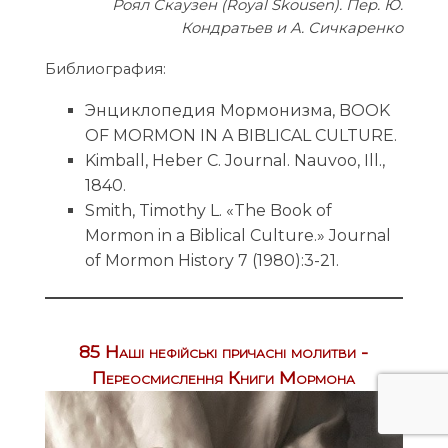
Роял Скаузен (Royal Skousen).
Пер. Ю.
Кондратьев и А. Сичкаренко
Библиография:
Энциклопедия Мормонизма, BOOK
OF MORMON IN A BIBLICAL CULTURE.
Kimball, Heber C. Journal. Nauvoo, Ill.,
1840.
Smith, Timothy L. «The Book of
Mormon in a Biblical Culture.» Journal
of Mormon History 7 (1980):3-21.
85 Наші нефійські причасні молитви -
Переосмислення Книги Мормона