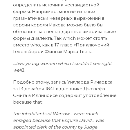
определить источник нестандартной
формы. Например, многие из таких
грамматически неверных выражений в
версии короля Иакова можно было бы
объяснить как нестандартные американские
формы диалекта. Так which может стоять
вместо who, как в 17 главе «Приключений
Гекельберри Финна» Марка Твена:
…two young women which I couldn’t see right
well
3.
Подобно этому, запись Уилларда Ричардса
за 13 декабря 1841 в дневнике Джозефа
Смита в Иллинойсе содержит употребление
because that:
the inhabitants of Warsaw… were much
enraged because that Esquire David… was
appointed clerk of the county by Judge