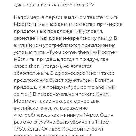
диалекта, ни языка перевода KJV.
Например, в первоначальном тексте Книги
Мормона мы находим множество примеров
придаточных предложений условия,
свойственных древнееврейскому языку. В
английском употребляются предложения
условия типа :»if you come, then I will come»
(«Если ты придёшь, тогда я приду»), где
слово then («тогда»), не является
обязательным. В древнееврейском такое
предложение будет звучать так: «Если ты
придешь, и я приду»(«if you come and I will
come.») В первоначальном тексте Книги
Мормона такое нехарактерное для
английского языка выражение
употреблялось как минимум 14 раз. Один
раз оно случайно было убрано из 1 Неф.
17:50, когда Оливер Каудери готовил