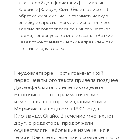
«На второй день [печатания] — [Мартин]
Харрис и [Хайрум] Смит были в офисе — Я
обратил их внимание на грамматическую
ошибку и спросил, могу ли я исправить ее.
Харрис посоветовался со Смитом краткое
время, повернулся ко мне и сказал: «Ветхий
Завет тоже грамматически неправилен, так
что пишите, как есть».1
Неудовлетворенность грамматикой
первоначального текста привела позднее
Джозефа Смита к решению сделать
многочисленные грамматические
изменения во втором издании Книги
Мормона, вышедшем в 1837 году в
Киртланде, Огайо. В течение многих лет
другие редакторы продолжали
осуществлять небольшие изменения в
тексте. Как следствие, язык современного