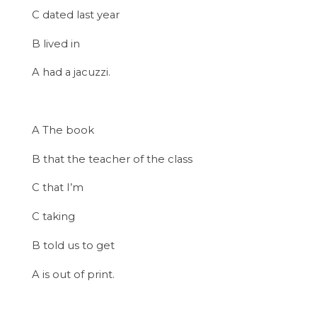
C dated last year
B lived in
A had a jacuzzi.
A The book
B that the teacher of the class
C that I’m
C taking
B told us to get
A is out of print.