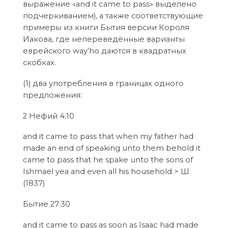
выражение «and it came to pass» выделено
подчеркиванием), а также соответствующие
примеры из книги Бытия версии Короля
Иакова, где непереведённые варианты
еврейского way’hо даются в квадратных
скобках.
(1) два употребления в границах одного
предложения:
2 Нефий 4:10
and it came to pass that when my father had
made an end of speaking unto them behold it
came to pass that he spake unto the sons of
Ishmael yea and even all his household > Ш
(1837)
Бытие 27:30
and it came to pass as soon as Isaac had made