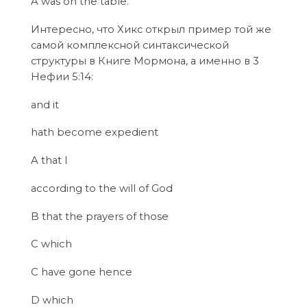
A was on the table.
Интересно, что Хикс открыл пример той же
самой комплексной синтаксической
структуры в Книге Мормона, а именно в 3
Нефии 5:14:
and it
hath become expedient
A that I
according to the will of God
B that the prayers of those
C which
C have gone hence
D which