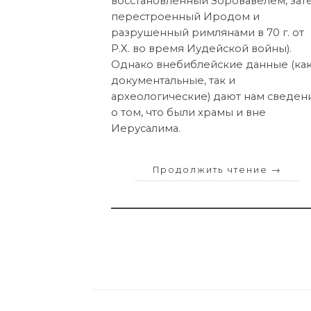
восстановленный Зоровавелем, зат
перестроенный Иродом и
разрушенный римлянами в 70 г. от
Р.Х. во время Иудейской войны).
Однако внебиблейские данные (ка
документальные, так и
археологические) дают нам сведен
о том, что были храмы и вне
Иерусалима.
Продолжить чтение
→