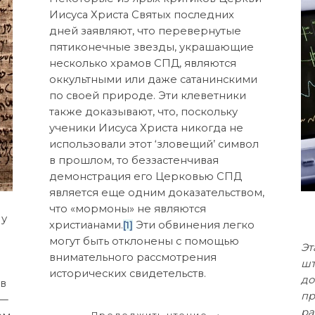
Иисуса Христа Святых последних
дней заявляют, что перевернутые
пятиконечные звезды, украшающие
несколько храмов СПД, являются
оккультными или даже сатанинскими
по своей природе. Эти клеветники
также доказывают, что, поскольку
ученики Иисуса Христа никогда не
использовали этот ‘зловещий’ символ
в прошлом, то беззастенчивая
демонстрация его Церковью СПД
является еще одним доказательством,
что «мормоны» не являются
 у
христианами.
Эти обвинения легко
[1]
могут быть отклонены с помощью
Эт
внимательного рассмотрения
шт
исторических свидетельств.
до
ев
пр
 —
ра