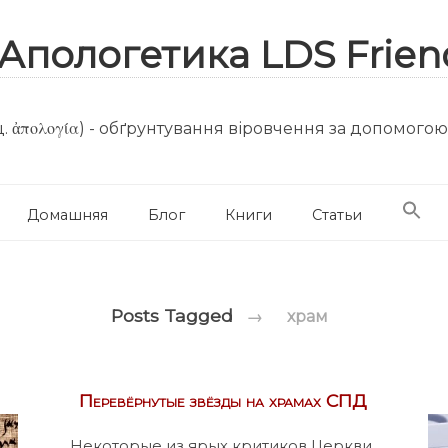
. ἀπολογία) - обґрунтування віровчення за допомого
Домашняя
Блог
Книги
Статьи
Posts Tagged
→
храм
Перевёрнутые звёзды на храмах СПД
Некоторые из ярых критиков Церкви