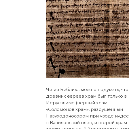
Читая Библию, можно подумать, что
древних евреев храм был только в
Иерусалиме (первый храм —
«Соломонов храм», разрушенный
Навуходоносором при уводе иуде
в Вавилонский плен, и второй храм