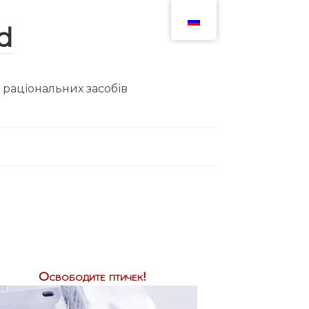
ю раціональних засобів
Освободите птичек!