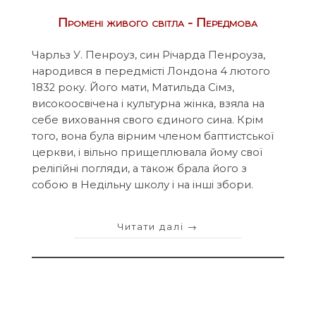
Промені живого світла - Передмова
Чарльз У. Пенроуз, син Річарда Пенроуза,
народився в передмісті Лондона 4 лютого
1832 року. Його мати, Матильда Сімз,
високоосвічена і культурна жінка, взяла на
себе виховання свого єдиного сина. Крім
того, вона була вірним членом баптистської
церкви, і вільно прищеплювала йому свої
релігійні погляди, а також брала його з
собою в Недільну школу і на інші збори.
Читати далі
→