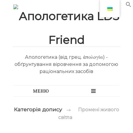
Апологетика (від грец. ἀπολογία) -
обґрунтування віровчення за допомогою
раціональних засобів
Категорія допису
→
Промені живого
світла