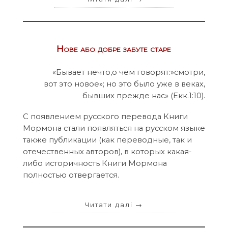
Нове або добре забуте старе
«Бывает нечто,о чем говорят:»смотри,
вот это новое»; но это было уже в веках,
бывших прежде нас» (Екк.1:10).
С появлением русского перевода Книги
Мормона стали появляться на русском языке
также публикации (как переводные, так и
отечественных авторов), в которых какая-
либо историчность Книги Мормона
полностью отвергается.
Читати далі
→