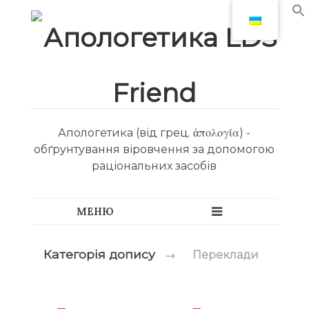
Апологетика (від грец. ἀπολογία) -
обґрунтування віровчення за допомогою
раціональних засобів
Категорія допису
→
Переклади