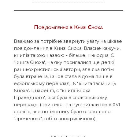
Повідомлення в Книзі Єноха
Вважаю за потрібне звернути увагу на цікаве
повідомлення в Книзі Єноха. Власне кажучи,
книг із такою назвою - більше, ніж одна. Є
"книга Єноха", на яку посилалися ще деякі
ранньохристиянські автори, але яка потім
була втрачена, і знов стала відома лише в
ефіопському перекладі. Є "книга таємниць
Єноха". І, нарешті, є "книга Єноха
Праведного", яка була в слов'янському
перекладі (цей текст на Русі читали ще в XVI
столітті, але потім книгу було оголошено
"зреченою", тобто апокрифічною).
Читати далі
→