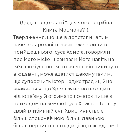
(Додаток до статті "Для чого потрібна
Книга Мормона?").
Твердження, що ще в допотопні, а тим
паче в старозавітні часи, вже вірили в
прийдешнього Ісуса Христа, говорили
про Його місію і називали Його навіть на
ім'я (що було потім втрачено або викинуто
в юдаїзмі), може здатися декому таким,
що суперечить історії, адже традиційно
вважається, що Християнство походить
від юдаїзму й отримало початок лише з
приходом на Землю Ісуса Христа. Проте у
своїй глибинній суті Християнство є
більш споконвічною, більш давньою,
більш первинною традицією, ніж іудаїзм. І