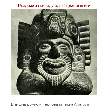
Роздуми з приводу однієї цікавої книги
Вийшла друком чергова книжка Анатолія