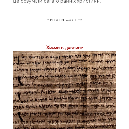
це розуміли багато ранніх християн.
Читати далі
→
Храми в давнину