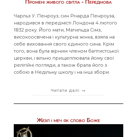
Промені живого світла - Передмова
Чарльз У. Пенроуз, син Річарда Пенроуза,
народився в передмісті Лондона 4 лютого
1832 року. Його мати, Матильда Сімз,
високоосвічена і культурна жінка, взяла на
себе виховання свого єдиного сина. Крім
того, вона була вірним членом баптистської
церкви, і вільно прищеплювала йому свої
релігійні погляди, а також брала його з
собою в Недільну школу і на інші збори.
Читати далі
→
Жезл і меч як слово Боже