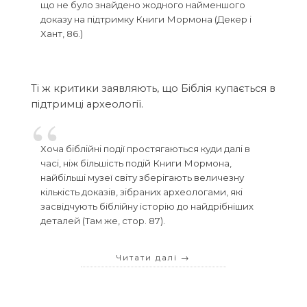
що не було знайдено жодного найменшого
доказу на підтримку Книги Мормона (Декер і
Хант, 86.)
Ті ж критики заявляють, що Біблія купається в
підтримці археології.
Хоча біблійні події простягаються куди далі в
часі, ніж більшість подій Книги Мормона,
найбільші музеї світу зберігають величезну
кількість доказів, зібраних археологами, які
засвідчують біблійну історію до найдрібніших
деталей (Там же, стор. 87).
Читати далі
→