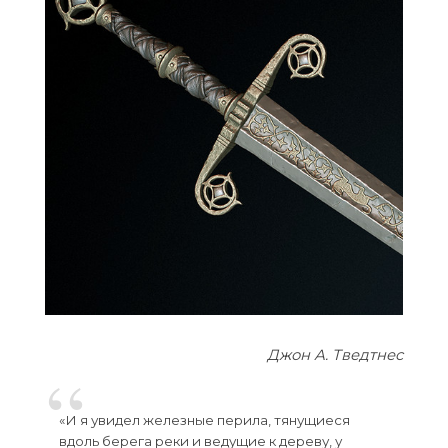
Джон А. Тведтнес
«И я увидел железные перила, тянущиеся
вдоль берега реки и ведущие к дереву, у