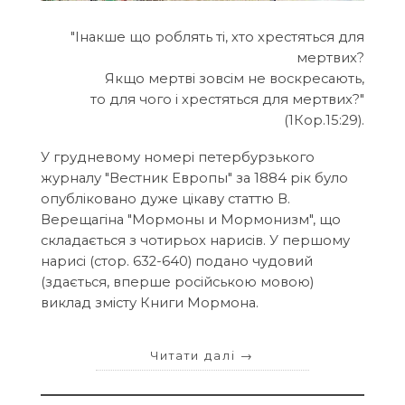
"Інакше що роблять ті, хто хрестяться для
мертвих?
Якщо мертві зовсім не воскресають,
то для чого і хрестяться для мертвих?"
(1Кор.15:29).
У грудневому номері петербурзького
журналу "Вестник Европы" за 1884 рік було
опубліковано дуже цікаву статтю В.
Верещагіна "Мормоны и Мормонизм", що
складається з чотирьох нарисів. У першому
нарисі (стор. 632-640) подано чудовий
(здається, вперше російською мовою)
виклад змісту Книги Мормона.
Читати далі
→