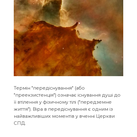
Термін "передіснування" (або
"преекзистенція") означає існування душі до
її втілення у фізичному тілі ("передземне
життя"). Віра в передіснування є одним із
найважливіших моментів у вченні Церкви
СПД.