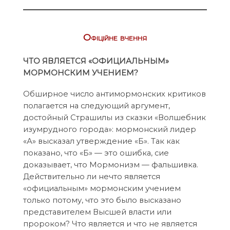
Офіційне вчення
ЧТО ЯВЛЯЕТСЯ «ОФИЦИАЛЬНЫМ»
МОРМОНСКИМ УЧЕНИЕМ?
Обширное число антимормонских критиков
полагается на следующий аргумент,
достойный Страшилы из сказки «Волшебник
изумрудного города»: мормонский лидер
«А» высказал утверждение «Б». Так как
показано, что «Б» — это ошибка, сие
доказывает, что Мормонизм — фальшивка.
Действительно ли нечто является
«официальным» мормонским учением
только потому, что это было высказано
представителем Высшей власти или
пророком? Что является и что не является