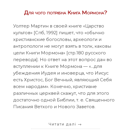
Для чого потрібна Книга Мормона?
Уолтер Мартин в своей книге «Царство
культов» [Спб, 1992] пишет, что «обычно
христианские богословы, археологи и
антропологи не могут взять в толк, каковы
цели Книги Мормона» [стр.180 русского
перевода]. Но ответ на этот вопрос дан во
вступлении к Книге Мормона — «…для
убеждения Иудея и иноверца, что Иисус
есть Христос, Бог Вечный, являющий Себя
всем народам». Конечно, христиане
различных церквей скажут, что для этого
достаточно одной Библии, т. е. Священного
Писания Ветхого и Нового Заветов.
Читати далі
→