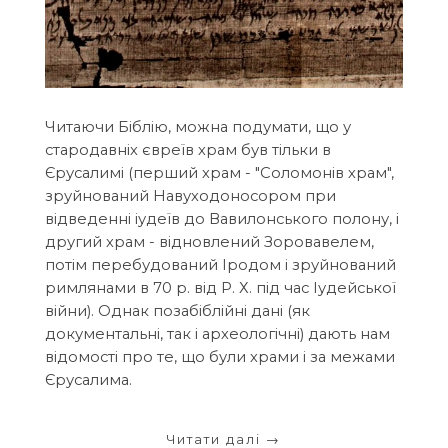
Читаючи Біблію, можна подумати, що у
стародавніх євреїв храм був тільки в
Єрусалимі (перший храм - "Соломонів храм",
зруйнований Навуходоносором при
відведенні іудеїв до Вавилонського полону, і
другий храм - відновлений Зоровавелем,
потім перебудований Іродом і зруйнований
римлянами в 70 р. від Р. Х. під час Іудейської
війни). Однак позабіблійні дані (як
документальні, так і археологічні) дають нам
відомості про те, що були храми і за межами
Єрусалима.
Читати далі
→