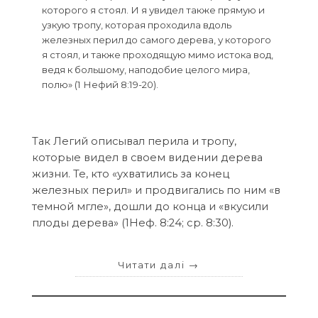
которого я стоял. И я увидел также прямую и
узкую тропу, которая проходила вдоль
железных перил до самого дерева, у которого
я стоял, и также проходящую мимо истока вод,
ведя к большому, наподобие целого мира,
полю» (1 Нефий 8:19-20).
Так Легий описывал перила и тропу,
которые видел в своем видении дерева
жизни. Те, кто «ухватились за конец
железных перил» и продвигались по ним «в
темной мгле», дошли до конца и «вкусили
плоды дерева» (1Неф. 8:24; cр. 8:30).
Читати далі
→