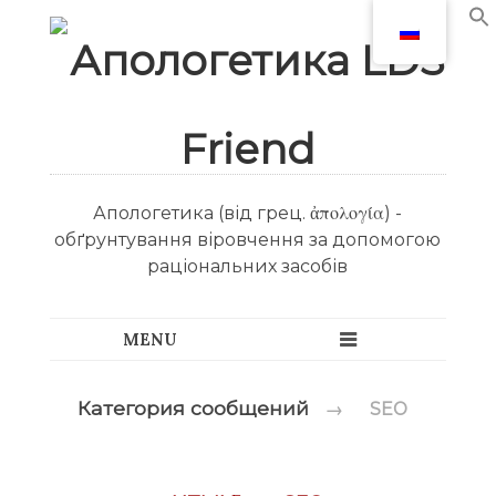
Апологетика (від грец. ἀπολογία) -
обґрунтування віровчення за допомогою
раціональних засобів
Категория сообщений
→
SEO