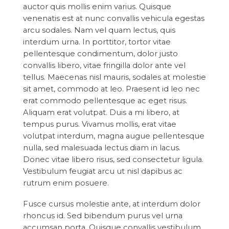
auctor quis mollis enim varius. Quisque
venenatis est at nunc convallis vehicula egestas
arcu sodales. Nam vel quam lectus, quis
interdum urna. In porttitor, tortor vitae
pellentesque condimentum, dolor justo
convallis libero, vitae fringilla dolor ante vel
tellus. Maecenas nisl mauris, sodales at molestie
sit amet, commodo at leo. Praesent id leo nec
erat commodo pellentesque ac eget risus.
Aliquam erat volutpat. Duis a mi libero, at
tempus purus. Vivamus mollis, erat vitae
volutpat interdum, magna augue pellentesque
nulla, sed malesuada lectus diam in lacus.
Donec vitae libero risus, sed consectetur ligula.
Vestibulum feugiat arcu ut nisl dapibus ac
rutrum enim posuere.
Fusce cursus molestie ante, at interdum dolor
rhoncus id. Sed bibendum purus vel urna
accumsan porta. Quisque convallis vestibulum