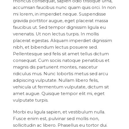
rhoncus consequat, sapien odio tristique urna,
accumsan faucibus nunc quam quis orci. In non
mi lorem, in imperdiet neque. Suspendisse
gravida porttitor augue, eget placerat massa
faucibus ut. Sed tempor dignissim ligula eu
venenatis. Ut non lectus turpis. In mollis
placerat egestas. Aliquam imperdiet dignissim
nibh, et bibendum lectus posuere sed.
Pellentesque sed felis sit amet tellus dictum
consequat. Cum sociis natoque penatibus et
magnis dis parturient montes, nascetur
ridiculus mus. Nunc lobortis metus sed arcu
adipiscing vulputate. Nullam libero felis,
vehicula ut fermentum vulputate, dictum sit
amet augue. Quisque tempor elit mi, eget
vulputate turpis.
Morbi eu ligula sapien, et vestibulum nulla.
Fusce enim est, pulvinar sed mollis non,
sollicitudin ac libero. Phasellus eu tortor dui.