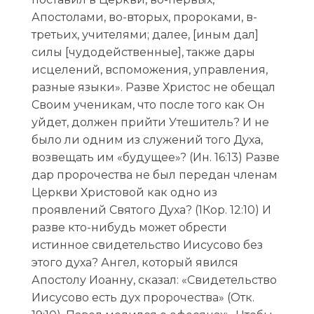
Апостолами, во-вторых, пророками, в-
третьих, учителями; далее, [иным дал]
силы [чудодейственные], также дары
исцелений, вспоможения, управления,
разные языки». Разве Христос не обещал
Своим ученикам, что после того как Он
уйдет, должен прийти Утешитель? И не
было ли одним из служений того Духа,
возвещать им «будущее»? (Ин. 16:13) Разве
дар пророчества не был передан членам
Церкви Христовой как одно из
проявлений Святого Духа? (1Кор. 12:10) И
разве кто-нибудь может обрести
истинное свидетельство Иисусово без
этого духа? Ангел, который явился
Апостолу Иоанну, сказал: «Свидетельство
Иисусово есть дух пророчества» (Отк.