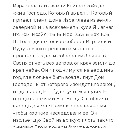
Израилевых из земли Египетской», но:
«жив Господь, Который вывел и Который
привел племя дома Израилева из земли
северной и из всех земель, куда Я изгнал
их» (см. Исайя 11:6-16; Иер. 23:3-8; Зах. 10:6-
11). Господь не только соберет Израиль и
Иуду «рукою крепкою и мышцею
простертою», но и соберет «избранных
Своих от четырех ветров, от края земли до
края неба». Они поднимутся на вершины
гор, где должен быть воздвигнут Дом
Господень, от которого изойдет Его закон,
и где народ Его будет учиться путям Его
и ходить стезями Его. Когда Он обличит
народы, очистит землю от ее нечестия,
чтобы кроткие наследовали ее, Он
изольет дух Свой на всякую плоть, так что
сыновья Его и дочери будут не только