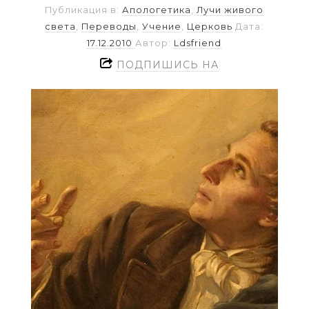
Публикация в:
Апологетика
,
Лучи живого
света
,
Переводы
,
Учение
,
Церковь
Дата:
17.12.2010
Автор:
Ldsfriend
ПОДПИШИСЬ НА