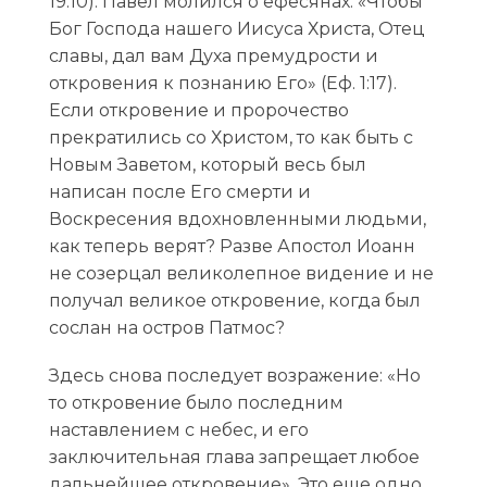
19:10). Павел молился о ефесянах: «Чтобы
Бог Господа нашего Иисуса Христа, Отец
славы, дал вам Духа премудрости и
откровения к познанию Его» (Еф. 1:17).
Если откровение и пророчество
прекратились со Христом, то как быть с
Новым Заветом, который весь был
написан после Его смерти и
Воскресения вдохновленными людьми,
как теперь верят? Разве Апостол Иоанн
не созерцал великолепное видение и не
получал великое откровение, когда был
сослан на остров Патмос?
Здесь снова последует возражение: «Но
то откровение было последним
наставлением с небес, и его
заключительная глава запрещает любое
дальнейшее откровение». Это еще одно