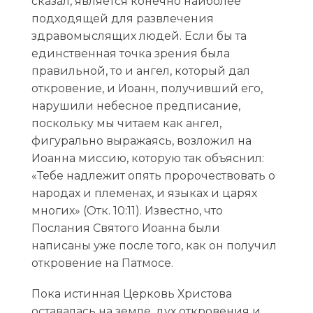
сказал, является конечно наиболее
подходящей для развлечения
здравомыслящих людей. Если бы та
единственная точка зрения была
правильной, то и ангел, который дал
откровение, и Иоанн, получивший его,
нарушили небесное предписание,
поскольку мы читаем как ангел,
фигурально выражаясь, возложил на
Иоанна миссию, которую так объяснил:
«Тебе надлежит опять пророчествовать о
народах и племенах, и языках и царях
многих» (Отк. 10:11). Известно, что
Послания Святого Иоанна были
написаны уже после того, как он получил
откровение на Патмосе.
Пока истинная Церковь Христова
оставалась на земле, дух откровения и