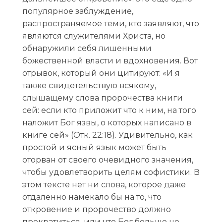
популярное заблуждение,
распространяемое теми, кто заявляют, что
являются служителями Христа, но
обнаружили себя лишенными
божественной власти и вдохновения. Вот
отрывок, который они цитируют: «И я
также свидетельствую всякому,
слышащему слова пророчества книги
сей: если кто приложит что к ним, на того
наложит Бог язвы, о которых написано в
книге сей» (Отк. 22:18). Удивительно, как
простой и ясный язык может быть
оторван от своего очевидного значения,
чтобы удовлетворить целям софистики. В
этом тексте нет ни слова, которое даже
отдаленно намекало бы на то, что
откровение и пророчество должно
прекратиться, или что Бог больше не