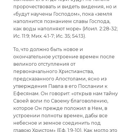
пророчествовать и видеть видения, но и
«будут научены Господом», пока «земля
наполнится познанием славы Господа,
как воды наполняют море» (Иоил. 2:28-32;
Ис. 11:9; Мих. 4:1-7; Ис. 35; 54:13).
То, что должно быть новое и
окончательное устроение времен после
великого отступления от
первоначального Христианства,
предсказанного Апостолами, ясно из
утверждения Павла в его Послании к
Ефесянам. Он говорит: «открыв нам тайну
Своей воли по Своему благоволению,
которое Он прежде положил в Нем, в
устроении полноты времен, дабы все
небесное и земное соединить под
главою Христом» (Еф. 1:9-10). Как могло это