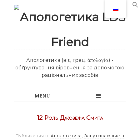
Апологетика (від грец. ἀπολογία) -
обґрунтування віровчення за допомогою
раціональних засобів
12 Роль Джозефа Смита
Публикация в:
Апологетика
,
Запутывающие в