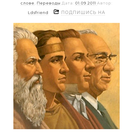
слове
,
Переводы
Дата:
01.09.2011
Автор:
ПОДПИШИСЬ НА
Ldsfriend