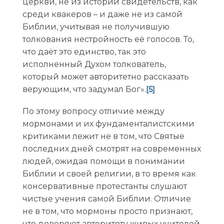
церкви, не из истории свидетельств, как
среди квакеров – и даже не из самой
Библии, учитывая не получившую
толкования нестройность её голосов. То,
что даёт это единство, так это
исполненный Духом толкователь,
который может авторитетно рассказать
верующим, что задумал Бог».
[5]
По этому вопросу отличие между
мормонами и их фундаменталистскими
критиками лежит не в том, что Святые
последних дней смотрят на современных
людей, ожидая помощи в понимании
Библии и своей религии, в то время как
консервативные протестанты слушают
чистые учения самой Библии. Отличие
не в том, что мормоны просто признают,
что доверяют авторитету живых учителей,