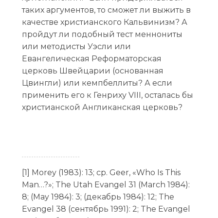
таких аргументов, то сможет ли выжить в
качестве христианского Кальвинизм? А
пройдут ли подобный тест меннониты
или методисты Уэсли или
Евангелическая Реформаторская
церковь Швейцарии (основанная
Цвингли) или кемпбеллиты? А если
применить его к Генриху VIII, осталась бы
христианской Англиканская церковь?
[1] Morey (1983): 13; ср. Geer, «Who Is This
Man…?»; The Utah Evangel 31 (March 1984):
8; (May 1984): 3; (декабрь 1984): 12; The
Evangel 38 (сентябрь 1991): 2; The Evangel