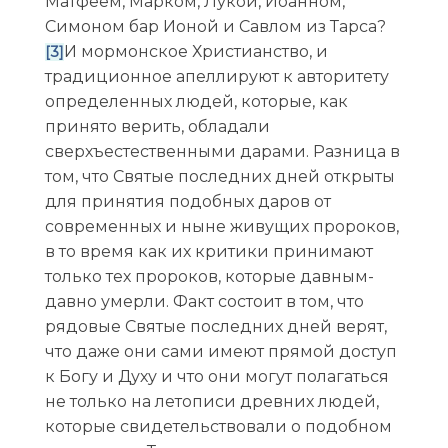
Матфеем, Марком, Лукой, Иоанном,
Симоном бар Ионой и Савлом из Тарса?
И мормонское Христианство, и
[3]
традиционное апеллируют к авторитету
определенных людей, которые, как
принято верить, обладали
сверхъестественными дарами. Разница в
том, что Святые последних дней открыты
для принятия подобных даров от
современных и ныне живущих пророков,
в то время как их критики принимают
только тех пророков, которые давным-
давно умерли. Факт состоит в том, что
рядовые Святые последних дней верят,
что даже они сами имеют прямой доступ
к Богу и Духу и что они могут полагаться
не только на летописи древних людей,
которые свидетельствовали о подобном