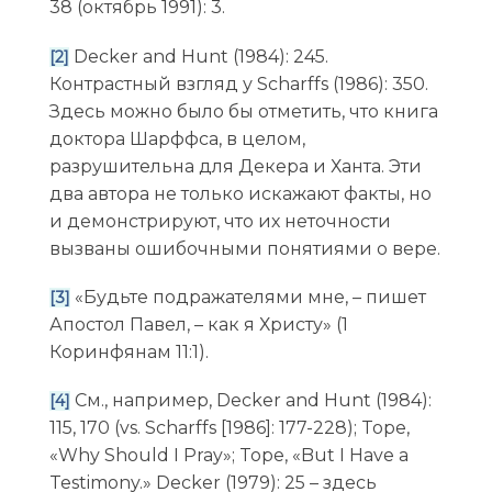
38 (октябрь 1991): 3.
Decker and Hunt (1984): 245.
[2]
Контрастный взгляд у Scharffs (1986): 350.
Здесь можно было бы отметить, что книга
доктора Шарффса, в целом,
разрушительна для Декера и Ханта. Эти
два автора не только искажают факты, но
и демонстрируют, что их неточности
вызваны ошибочными понятиями о вере.
«Будьте подражателями мне, – пишет
[3]
Апостол Павел, – как я Христу» (1
Коринфянам 11:1).
См., например, Decker and Hunt (1984):
[4]
115, 170 (vs. Scharffs [1986]: 177-228); Tope,
«Why Should I Pray»; Tope, «But I Have a
Testimony.» Decker (1979): 25 – здесь