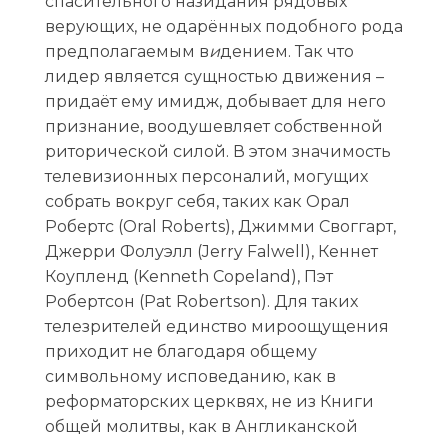
спасительного назидания рядовых
верующих, не одарённых подобного рода
предполагаемым в
и
дением. Так что
лидер является сущностью движения –
придаёт ему имидж, добывает для него
признание, воодушевляет собственной
риторической силой. В этом значимость
телевизионных персоналий, могущих
собрать вокруг себя, таких как Орал
Робертс (Oral Roberts), Джимми Своггарт,
Джерри Фолуэлл (Jerry Falwell), Кеннет
Коупленд (Kenneth Copeland), Пэт
Робертсон (Pat Robertson). Для таких
телезрителей единство мироощущения
приходит не благодаря общему
символьному исповеданию, как в
реформаторских церквях, не из Книги
общей молитвы, как в Англиканской