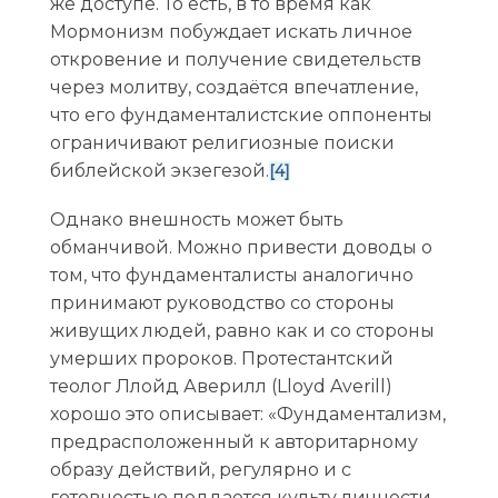
же доступе. То есть, в то время как
Мормонизм побуждает искать личное
откровение и получение свидетельств
через молитву, создаётся впечатление,
что его фундаменталистские оппоненты
ограничивают религиозные поиски
библейской экзегезой.
[4]
Однако внешность может быть
обманчивой. Можно привести доводы о
том, что фундаменталисты аналогично
принимают руководство со стороны
живущих людей, равно как и со стороны
умерших пророков. Протестантский
теолог Ллойд Аверилл (Lloyd Averill)
хорошо это описывает: «Фундаментализм,
предрасположенный к авторитарному
образу действий, регулярно и с
готовностью поддается культу личности.