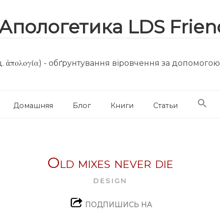
. ἀπολογία) - обґрунтування віровчення за допомого
Домашняя
Блог
Книги
Статьи
Old mixes never die
DESIGN
ПОДПИШИСЬ НА