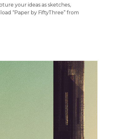
pture your ideas as sketches,
nload “Paper by FiftyThree” from