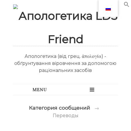
Апологетика (від грец. ἀπολογία) -
обґрунтування віровчення за допомогою
раціональних засобів
Категория сообщений
→
Переводы