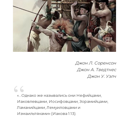
Джон Л. Соренсон
Джон А. Тведтнес
Джон У. Уэлч
«…Однако же назывались они Нефийцами,
Иаковлевцами, Иосифовцами, Зорамийцами,
Ламанийцами, Лемуиловцами и
Измаильтянами» (Иакова 1:13).