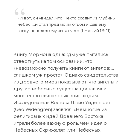
«И вот, он увидел, что Некто сходит из глубины
небес; …и стал пред моим отцом и, дав ему
книгу, повелел ему читать ее» (1 Нефий 1:9-11).
Книгу Мормона однажды уже пытались
отвергнуть на том основании, что
«невозможно получать книги от ангелов; …
слишком уж просто». Однако свидетельства
из древнего мира показывают, что ангелы и
другие небесные существа доставляли
множество священных книг людям.
Исследователь Востока Джио Уиденгрен
(Geo Widengren) заявлял: «Немногие из
религиозных идей Древнего Востока
играли более важную роль, чем идея о
Небесных Скрижалях или Небесных