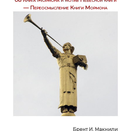
— Переосмысление Книги Мормона
Брент И. Макнили