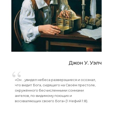
Джон У. Уэлч
«Он …увидел небеса разверзшиеся и осознал,
что видит Бога, сидящего на Своём престоле,
окружённого бесчисленными сонмами
ангелов, по-видимому поющих и
восхваляющих своего Бога» (1 Нефий 1:8).