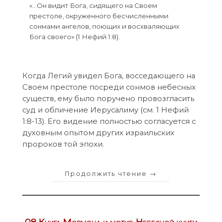
«…Он видит Бога, сидящего на Своем
престоле, окруженного бесчисленными
сонмами ангелов, поющих и восхваляющих
Бога своего» (1 Нефий 1:8).
Когда Легий увидел Бога, восседающего на
Своем престоле посреди сонмов небесных
существ, ему было поручено провозгласить
суд и обличение Иерусалиму (см. 1 Нефий
1:8-13). Его видение полностью согласуется с
духовным опытом других израильских
пророков той эпохи.
Продолжить чтение
→
08 Книга Мормона и мотив Небесной книги