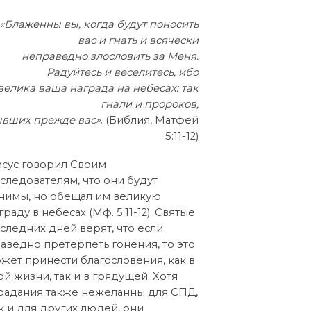
«Блаженны вы, когда будут поносить
вас и гнать и всячески
неправедно злословить за Меня.
Радуйтесь и веселитесь, ибо
велика ваша награда на небесах: так
гнали и пророков,
вших прежде вас»
. (Библия, Матфей
5:11-12)
сус говорил Своим
следователям, что они будут
нимы, но обещал им великую
граду в небесах (Mф. 5:11-12). Святые
следних дней верят, что если
аведно претерпеть гонения, то это
жет принести благословения, как в
ой жизни, так и в грядущей. Хотя
радания также нежеланны для СПД,
к и для других людей, они