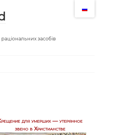
ю раціональних засобів
Крещение для умерших — утерянное
звено в Христианстве