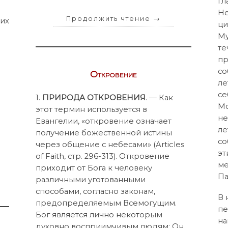
гл
Не
Продолжить чтение
→
щих
ци
Му
те
пр
со
Откровение
ле
се
1.
ПРИРОДА ОТКРОВЕНИЯ
. — Как
Мо
этот термин используется в
не
Евангелии, «откровение означает
ле
получение божественной истины
со
через общение с небесами» (Articles
эт
of Faith, стр. 296-313). Откровение
ме
приходит от Бога к человеку
Па
различными уготованными
способами, согласно законам,
В 
предопределяемым Всемогущим.
пе
Бог является лично некоторым
на
духовно восприимчивым людям; Он