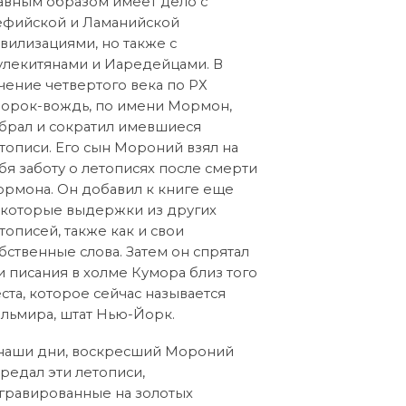
авным образом имеет дело с
фийской и Ламанийской
вилизациями, но также с
лекитянами и Иаредейцами. В
чение четвертого века по РХ
орок-вождь, по имени Мормон,
брал и сократил имевшиеся
тописи. Его сын Мороний взял на
бя заботу о летописях после смерти
рмона. Он добавил к книге еще
которые выдержки из других
тописей, также как и свои
бственные слова. Затем он спрятал
и писания в холме Кумора близ того
ста, которое сейчас называется
льмира, штат Нью-Йорк.
наши дни, воскресший Мороний
редал эти летописи,
гравированные на золотых