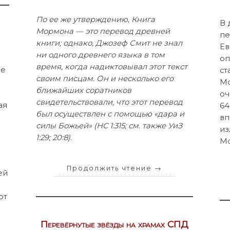
По ее же утверждению, Книга
В 
Мормона — это перевод древней
пе
книги; однако, Джозеф Смит не знал
Ев
ни одного древнего языка в том
оп
время, когда надиктовывал этот текст
ие
ст
своим писцам. Он и несколько его
Мо
ближайших соратников
оч
свидетельствовали, что этот перевод
ая
64
был осуществлен с помощью «дара и
вп
силы Божьей» (HC 1:315; см. также УиЗ
из
1:29; 20:8).
М
Продолжить чтение
→
ей
от
Перевёрнутые звёзды на храмах СПД