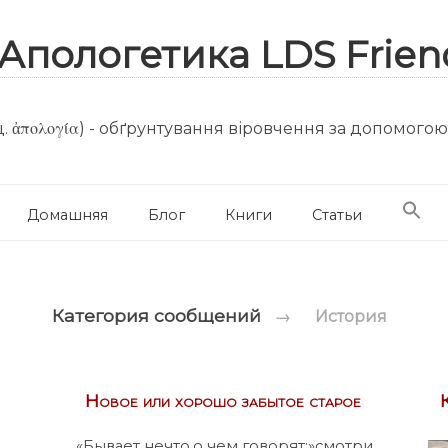
. ἀπολογία) - обґрунтування віровчення за допомого
Домашняя
Блог
Книги
Статьи
Категория сообщений
→
История
Новое или хорошо забытое старое
«Бывает нечто,о чем говорят:»смотри,