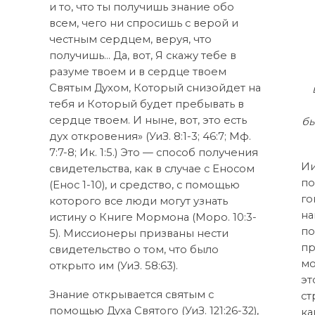
и то, что ты получишь знание обо
всем, чего ни спросишь с верой и
честным сердцем, веруя, что
получишь… Да, вот, Я скажу тебе в
разуме твоем и в сердце твоем
Святым Духом, Который снизойдет на
тебя и Который будет пребывать в
сердце твоем. И ныне, вот, это есть
бы
дух откровения» (УиЗ. 8:1-3; 46:7; Мф.
7:7-8; Ик. 1:5.) Это — способ получения
Ии
свидетельства, как в случае с Еносом
по
(Енос 1-10), и средство, с помощью
го
которого все люди могут узнать
на
истину о Книге Мормона (Моро. 10:3-
по
5). Миссионеры призваны нести
пр
свидетельство о том, что было
мо
открыто им (УиЗ. 58:63).
эт
Знание открывается святым с
ст
помощью Духа Святого (УиЗ. 121:26-32),
ка