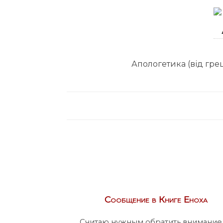
Апологетика (від грец
Сообщение в Книге Еноха
Считаю нужным обратить внимание