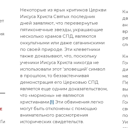
Некоторые из ярых критиков Церкви
Кн
Иисуса Христа Святых последних
дв
ет
дней заявляют, что перевернутые
ан
е
пятиконечные звезды, украшающие
вр
ия
несколько храмов СПД, являются
ре
оккультными или даже сатанинскими
сл
по своей природе. Эти клеветники
также доказывают, что, поскольку
Кн
ученики Иисуса Христа никогда не
Го
использовали этот ‘зловещий’ символ
ди
в прошлом, то беззастенчивая
ме
демонстрация его Церковью СПД
Пе
является еще одним доказательством,
вы
что «мормоны» не являются
пл
христианами.
Эти обвинения легко
[1]
Го
е
могут быть отклонены с помощью
св
внимательного рассмотрения
по
Ги
исторических свидетельств.
Уи