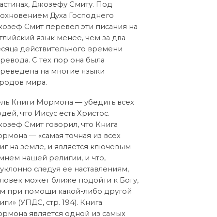
астинах, Джозефу Смиту. Под
охновением Духа Господнего
озеф Смит перевел эти писания на
глийский язык менее, чем за два
сяца действительного времени
ревода. С тех пор она была
реведена на многие языки
родов мира.
ль Книги Мормона — убедить всех
дей, что Иисус есть Христос.
озеф Смит говорил, что Книга
рмона — «самая точная из всех
иг на земле, и является ключевым
мнем нашей религии, и что,
уклонно следуя ее наставлениям,
ловек может ближе подойти к Богу,
м при помощи какой-либо другой
иги» (УПДС, стр. 194). Книга
рмона является одной из самых