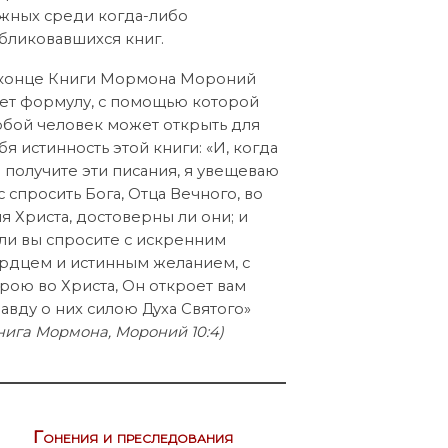
жных среди когда-либо
бликовавшихся книг.
конце Книги Мормона Мороний
ет формулу, с помощью которой
бой человек может открыть для
бя истинность этой книги: «И, когда
 получите эти писания, я увещеваю
с спросить Бога, Отца Вечного, во
я Христа, достоверны ли они; и
ли вы спросите с искренним
рдцем и истинным желанием, с
рою во Христа, Он откроет вам
авду о них силою Духа Святого»
нига Мормона, Мороний 10:4)
Гонения и преследования