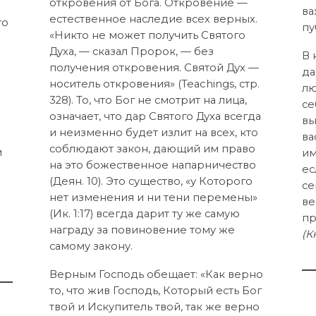
откровения от Бога. Откровение —
ва
естественное наследие всех верных.
то
пу
«Никто не может получить Святого
Духа, — сказал Пророк, — без
В 
получения откровения. Святой Дух —
да
носитель откровения» (Teachings, стp.
лю
328). То, что Бог не смотрит на лица,
се
означает, что дар Святого Духа всегда
о
вы
и неизменно будет излит на всех, кто
ва
соблюдают закон, дающий им право
и
им
на это божественное напарничество
ес
(Деян. 10). Это существо, «у Которого
се
нет изменения и ни тени перемены»
ве
(Ик. 1:17) всегда дарит ту же самую
пр
награду за повиновение тому же
(К
самому закону.
Верным Господь обещает: «Как верно
то, что жив Господь, Который есть Бог
твой и Искупитель твой, так же верно