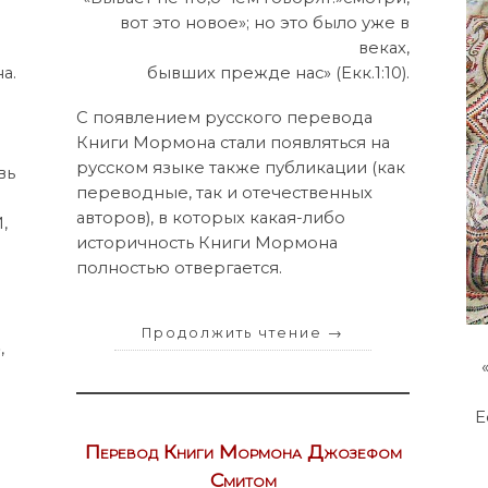
вот это новое»; но это было уже в
веках,
а.
бывших прежде нас» (Екк.1:10).
С появлением русского перевода
Книги Мормона стали появляться на
русском языке также публикации (как
вь
переводные, так и отечественных
авторов), в которых какая-либо
,
историчность Книги Мормона
полностью отвергается.
Продолжить чтение
→
,
Е
Перевод Книги Мормона Джозефом
Смитом