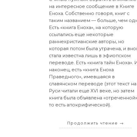
на интересное сообщение в Книге
Еноха. Собственно говоря, книг с
таким названием — больше, чем одн
Есть «книга Еноха», на которую
ссылались еще некоторые
раннехристианские авторы, но
которая потом была утрачена, и вно
стала известна лишь в эфиопском
переводе. Есть «книга тайн Еноха». И
наконец, есть «книга Еноха
Праведного», имевшаяся в
славянском переводе (этот текст на
Руси читали еще XVI веке, но затем
книга была объявлена «отреченной»
то есть апокрифической).
Продолжить чтение
→