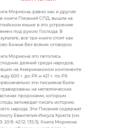
ига Мормона, равно как и другие
е книги Писаний СПД, вышла на
глийском языке в это устроение
емен под рукою Господа. В
зультате, все три книги стоят как
ово Божье без всяких оговорок.
ига Мормона это летопись
сподних деяний среди народов,
вших на Американском континенте
жду 600 г. до РХ и 421 г. по РХ.
рвоначально эти письмена были
гравированы на металлических
астинах пророками, которым
сподь заповедал писать историю
оего народа. Эти Писания содержат
лноту Евангелия Иисуса Христа (см.
З. 20:9; 42:12; 135:3). Книга Мормона