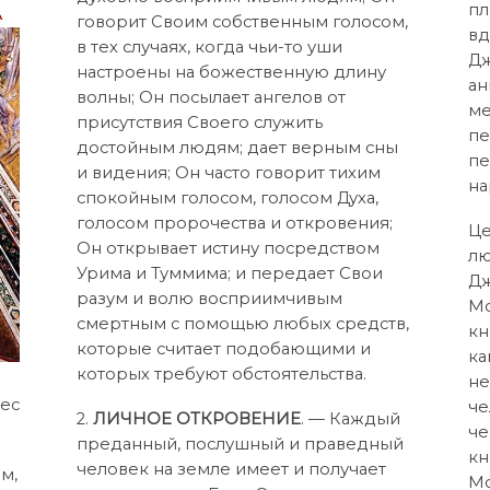
пл
а
говорит Своим собственным голосом,
вд
в тех случаях, когда чьи-то уши
Дж
настроены на божественную длину
ан
волны; Он посылает ангелов от
ме
присутствия Своего служить
пе
достойным людям; дает верным сны
пе
и видения; Он часто говорит тихим
на
спокойным голосом, голосом Духа,
голосом пророчества и откровения;
Це
Он открывает истину посредством
лю
Урима и Туммима; и передает Свои
Дж
разум и волю восприимчивым
Мо
смертным с помощью любых средств,
кн
которые считает подобающими и
ка
которых требуют обстоятельства.
не
нес
че
2.
ЛИЧНОЕ ОТКРОВЕНИЕ
. — Каждый
че
преданный, послушный и праведный
кн
человек на земле имеет и получает
м,
Мо