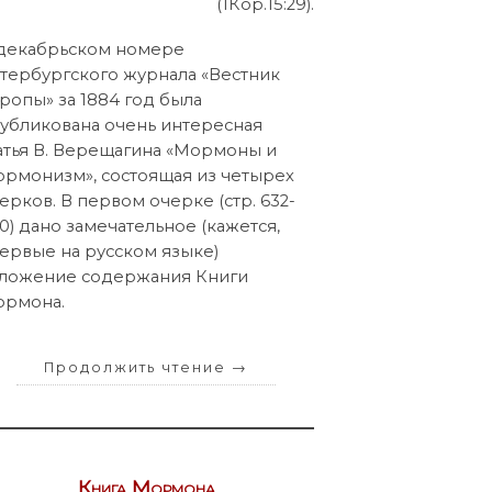
(1Кор.15:29).
декабрьском номере
тербургского журнала «Вестник
ропы» за 1884 год была
убликована очень интересная
атья В. Верещагина «Мормоны и
рмонизм», состоящая из четырех
ерков. В первом очерке (стр. 632-
0) дано замечательное (кажется,
ервые на русском языке)
ложение содержания Книги
ормона.
Продолжить чтение
→
Книга Мормона