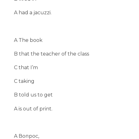
A had a jacuzzi.
A The book
B that the teacher of the class
C that I’m
C taking
B told us to get
A is out of print.
A Вопрос,