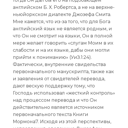
тогда Он дал бы его на подобающем
английском Б. Х. Робертса, а не на верхне-
ньюйоркском диалекте Джозефа Смита.
Мне кажется, что из-за того, что для Бога
английский язык не является родным, и
что Он не смотрит на языки, Он в полной
мере желает говорить «слугам Моим в их
слабости и на их языке, дабы они могли
прийти к пониманию» (УиЗ.1:24).
Фактически, внутренние свидельства
первоначального манускрипта, также как
и заявления от свидетелей перевода,
дают вескую поддержку тому, что
Господь использовал «жесткий контроль»
над процессом перевода и что Он
действительно является источником
первоначального текста Книги
Мормона7. Исходя из этой перспективы,