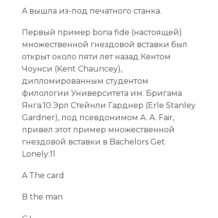
A вышла из-под печатного станка.
Первый пример bona fide (настоящей)
множественной гнездовой вставки был
открыт около пяти лет назад Кентом
Чоунси (Kent Chauncey),
дипломированным студентом
филологии Университета им. Бригама
Янга.10 Эрл Стейнли Гарднер (Erle Stanley
Gardner), под псевдонимом A. A. Fair,
привел этот пример множественной
гнездовой вставки в Bachelors Get
Lonely:11
A The card
B the man