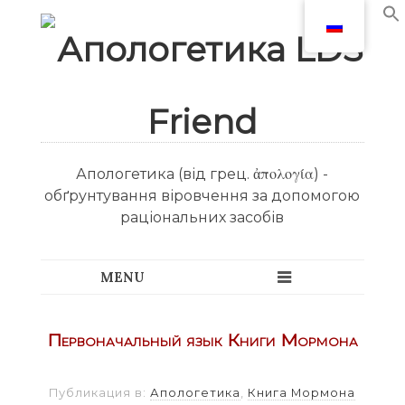
Апологетика (від грец. ἀπολογία) -
обґрунтування віровчення за допомогою
раціональних засобів
Первоначальный язык Книги Мормона
Публикация в:
Апологетика
,
Книга Мормона