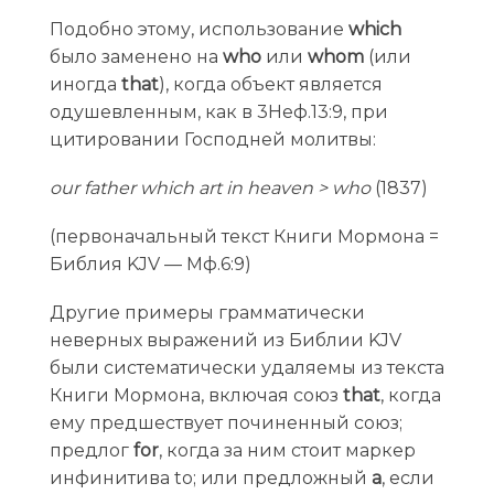
Подобно этому, использование
which
было заменено на
who
или
whom
(или
иногда
that
), когда объект является
одушевленным, как в 3Неф.13:9, при
цитировании Господней молитвы:
our father which art in heaven > who
(1837)
(первоначальный текст Книги Мормона =
Библия KJV — Мф.6:9)
Другие примеры грамматически
неверных выражений из Библии KJV
были систематически удаляемы из текста
Книги Мормона, включая союз
that
, когда
ему предшествует починенный союз;
предлог
for
, когда за ним стоит маркер
инфинитива to; или предложный
а
, если