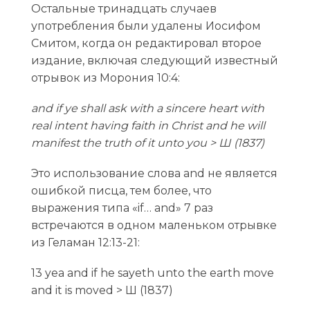
Остальные тринадцать случаев
употребления были удалены Иосифом
Смитом, когда он редактировал второе
издание, включая следующий известный
отрывок из Морония 10:4:
and if ye shall ask with a sincere heart with
real intent having faith in Christ and he will
manifest the truth of it unto you > Ш (1837)
Это использование слова and не является
ошибкой писца, тем более, что
выражения типа «if… and» 7 раз
встречаются в одном маленьком отрывке
из Геламан 12:13-21:
13 yea and if he sayeth unto the earth move
and it is moved > Ш (1837)