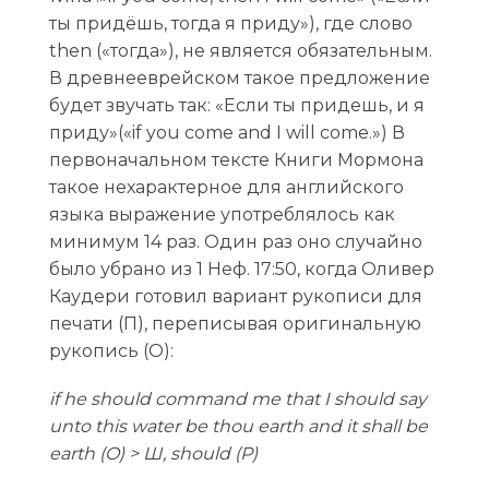
ты придёшь, тогда я приду»), где слово
then («тогда»), не является обязательным.
В древнееврейском такое предложение
будет звучать так: «Если ты придешь, и я
приду»(«if you come and I will come.») В
первоначальном тексте Книги Мормона
такое нехарактерное для английского
языка выражение употреблялось как
минимум 14 раз. Один раз оно случайно
было убрано из 1 Неф. 17:50, когда Оливер
Каудери готовил вариант рукописи для
печати (П), переписывая оригинальную
рукопись (О):
if he should command me that I should say
unto this water be thou earth and it shall be
earth (O) > Ш, should (P)