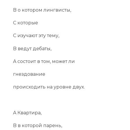
B о котором лингвисты,
C которые
C изучают эту тему,
B ведут дебаты,
A состоит в том, может ли
гнездование
происходить на уровне двух.
A Квартира,
B в которой парень,