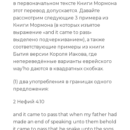
в первоначальном тексте Книги Мормона
этот перевод допускается. Давайте
рассмотрим следующие 3 примера из
Книги Мормона (в которых изъятое
выражение «and it came to pass»
выделено подчеркиванием), а также
соответствующие примеры из книги
Бытия версии Короля Иакова, где
непереведённые варианты еврейского
way’hо даются в квадратных скобках.
(1) два употребления в границах одного
предложения:
2 Нефий 4:10
and it came to pass that when my father had
made an end of speaking unto them behold
it came to pass that he spake unto the sons