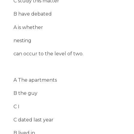
C study this matter
B have debated
A is whether
nesting
can occur to the level of two.
A The apartments
B the guy
C I
C dated last year
B lived in