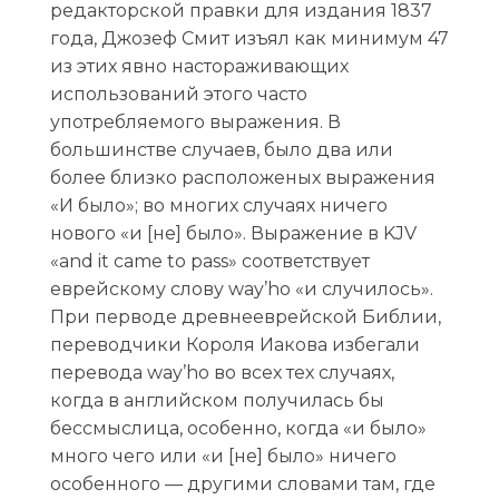
редакторской правки для издания 1837
года, Джозеф Смит изъял как минимум 47
из этих явно настораживающих
использований этого часто
употребляемого выражения. В
большинстве случаев, было два или
более близко расположеных выражения
«И было»; во многих случаях ничего
нового «и [не] было». Выражение в KJV
«and it came to pass» соответствует
еврейскому слову way’hо «и случилось».
При перводе древнееврейской Библии,
переводчики Короля Иакова избегали
перевода way’hо во всех тех случаях,
когда в английском получилась бы
бессмыслица, особенно, когда «и было»
много чего или «и [не] было» ничего
особенного — другими словами там, где