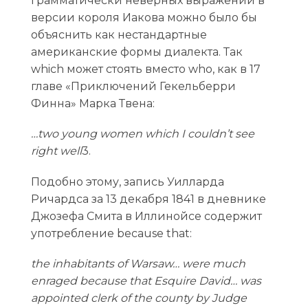
грамматически неверных выражений в
версии короля Иакова можно было бы
объяснить как нестандартные
американские формы диалекта. Так
which может стоять вместо who, как в 17
главе «Приключений Гекельберри
Финна» Марка Твена:
…two young women which I couldn’t see
right well
3.
Подобно этому, запись Уилларда
Ричардса за 13 декабря 1841 в дневнике
Джозефа Смита в Иллинойсе содержит
употребление because that:
the inhabitants of Warsaw… were much
enraged because that Esquire David… was
appointed clerk of the county by Judge