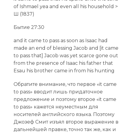
of Ishmael yea and even all his household >
Ш (1837)
Бытие 27:30
and it came to pass as soon as Isaac had
made an end of blessing Jacob and [it came
to pass that] Jacob was yet scarce gone out
from the presence of Isaac his father that
Esau his brother came in from his hunting
Обратите внимание, что первое «it came
to pass» вводит лишь придаточное
предложение и поэтому второе «it came
to pass» кажется неуместным для
носителей английского языка. Поэтому
Джозеф Смит изъял второе выражение в
дальнейшей правке, точно так же, как и