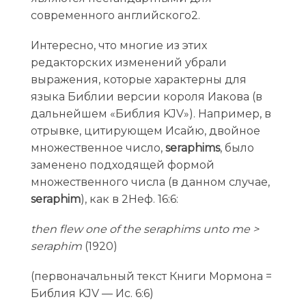
современного английского2.
Интересно, что многие из этих
редакторских изменений убрали
выражения, которые характерны для
языка Библии версии короля Иакова (в
дальнейшем «Библия KJV»). Например, в
отрывке, цитирующем Исайю, двойное
множественное число,
seraphims
, было
заменено подходящей формой
множественного числа (в данном случае,
seraphim
), как в 2Неф. 16:6:
then flew one of the seraphims unto me >
seraphim
(1920)
(первоначальный текст Книги Мормона =
Библия KJV — Ис. 6:6)