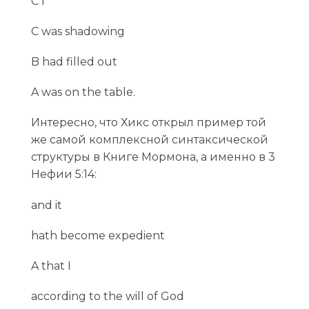
C I
C was shadowing
B had filled out
A was on the table.
Интересно, что Хикс открыл пример той
же самой комплексной синтаксической
структуры в Книге Мормона, а именно в 3
Нефии 5:14:
and it
hath become expedient
A that I
according to the will of God