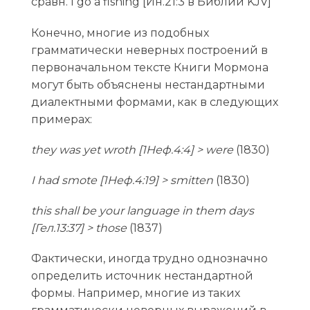
сравн. I go a fishing [Ин.21:3 в Библии KJV]
Конечно, многие из подобных
грамматически неверных построений в
первоначальном тексте Книги Мормона
могут быть объяснены нестандартными
диалектными формами, как в следующих
примерах:
they was yet wroth [1Неф.4:4] > were
(1830)
I had smote [1Неф.4:19] > smitten
(1830)
this shall be your language in them days
[Гел.13:37] > those
(1837)
Фактически, иногда трудно однозначно
определить источник нестандартной
формы. Например, многие из таких