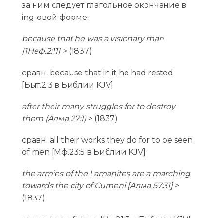
за ним следует глагольное окончание в
ing-овой форме:
because that he was a visionary man
[1Неф.2:11] >
(1837)
сравн. because that in it he had rested
[Быт.2:3 в Библии KJV]
after their many struggles for to destroy
them (Aлма 27:1)
> (1837)
сравн. all their works they do for to be seen
of men [Мф.23:5 в Библии KJV]
the armies of the Lamanites are a marching
towards the city of Cumeni [Aлма 57:31]
>
(1837)