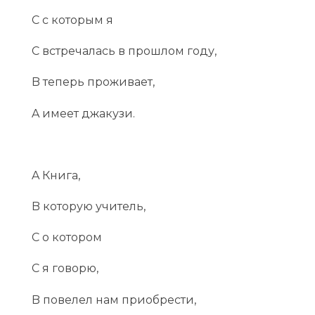
C с которым я
C встречалась в прошлом году,
B теперь проживает,
A имеет джакузи.
A Книга,
B которую учитель,
C о котором
C я говорю,
B повелел нам приобрести,