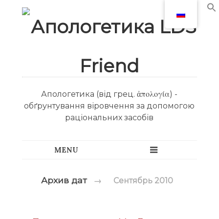
Апологетика (від грец. ἀπολογία) -
обґрунтування віровчення за допомогою
раціональних засобів
Архив дат
→
Сентябрь 2010