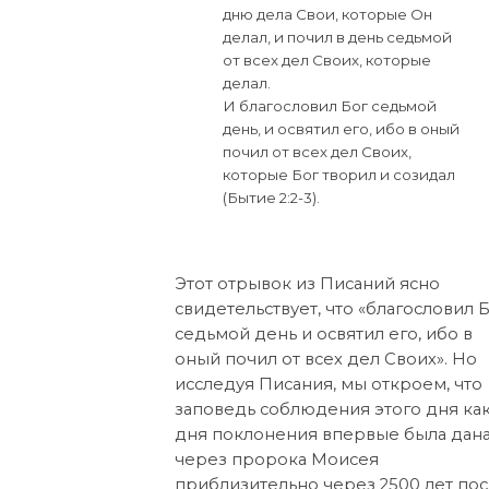
дню дела Свои, которые Он
делал, и почил в день седьмой
от всех дел Своих, которые
делал.
И благословил Бог седьмой
день, и освятил его, ибо в оный
почил от всех дел Своих,
которые Бог творил и созидал
(Бытие 2:2-3).
Этот отрывок из Писаний ясно
свидетельствует, что «благословил 
седьмой день и освятил его, ибо в
оный почил от всех дел Своих». Но
исследуя Писания, мы откроем, что
заповедь соблюдения этого дня ка
дня поклонения впервые была дан
через пророка Моисея
приблизительно через 2500 лет по