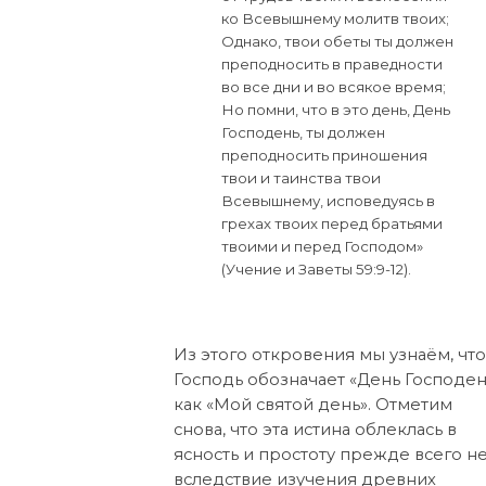
ко Всевышнему молитв твоих;
Однако, твои обеты ты должен
преподносить в праведности
во все дни и во всякое время;
Но помни, что в это день, День
Господень, ты должен
преподносить приношения
твои и таинства твои
Всевышнему, исповедуясь в
грехах твоих перед братьями
твоими и перед Господом»
(Учение и Заветы 59:9-12).
Из этого откровения мы узнаём, чт
Господь обозначает «День Господен
как «Мой святой день». Отметим
снова, что эта истина облеклась в
ясность и простоту прежде всего н
вследствие изучения древних