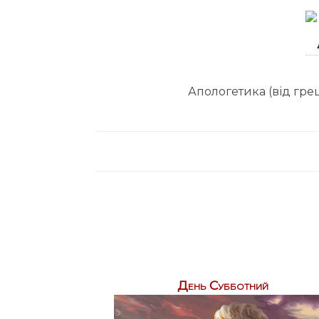
Апологетика (від грец
День Субботний