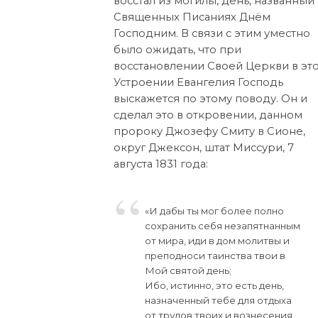
восстал из могилы, день, названный
Священных Писаниях Днём
Господним. В связи с этим уместно
было ожидать, что при
восстановлении Своей Церкви в эт
Устроении Евангелия Господь
выскажется по этому поводу. Он и
сделал это в откровении, данном
пророку Джозефу Смиту в Сионе,
округ Джексон, штат Миссури, 7
августа 1831 года:
«И дабы ты мог более полно
сохранить себя незапятнанным
от мира, иди в дом молитвы и
преподноси таинства твои в
Мой святой день;
Ибо, истинно, это есть день,
назначенный тебе для отдыха
от трудов твоих и вознесения