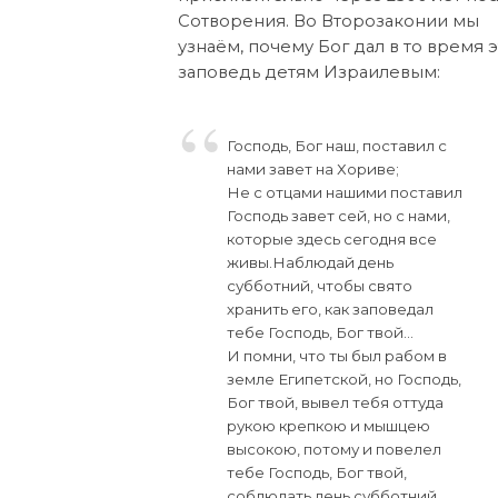
Сотворения. Во Второзаконии мы
узнаём, почему Бог дал в то время э
заповедь детям Израилевым:
Господь, Бог наш, поставил с
нами завет на Хориве;
Не с отцами нашими поставил
Господь завет сей, но с нами,
которые здесь сегодня все
живы.Наблюдай день
субботний, чтобы свято
хранить его, как заповедал
тебе Господь, Бог твой…
И помни, что ты был рабом в
земле Египетской, но Господь,
Бог твой, вывел тебя оттуда
рукою крепкою и мышцею
высокою, потому и повелел
тебе Господь, Бог твой,
соблюдать день субботний