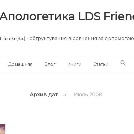
. ἀπολογία) - обґрунтування віровчення за допомого
Домашняя
Блог
Книги
Статьи
Архив дат
→
Июль 2008