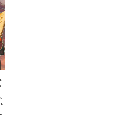
ь
х,
,
й,